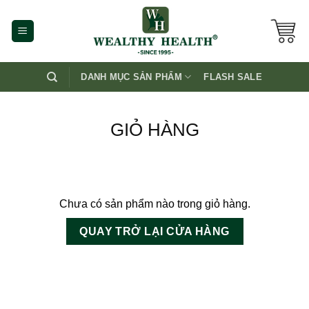
Skip
to
content
DANH MỤC SẢN PHẨM
FLASH SALE
GIỎ HÀNG
Chưa có sản phẩm nào trong giỏ hàng.
QUAY TRỞ LẠI CỬA HÀNG