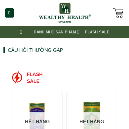
Skip
to
content
DANH MỤC SẢN PHẨM
FLASH SALE
CÂU HỎI THƯỜNG GẶP
FLASH
SALE
-2
HẾT HÀNG
HẾT HÀNG