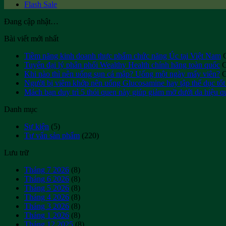
Flash Sale
Đang cập nhật…
Bài viết mới nhất
Tiềm năng kinh doanh thực phẩm chức năng Úc tại Việt Nam
Tuyển đại lý phân phối Wealthy Health chính hãng toàn quốc
C
Khi nào thì nên uống sụn cá mập? Uống một ngày mấy viên?
C
Người bị viêm khớp nên uống Glucosamine hay tập thể dục tốt
Mách bạn duy trì 5 thói quen này giúp giảm mỡ dưới da hiệu q
Danh mục
Sự kiện
(5)
Tư vấn sản phẩm
(220)
Lưu trữ
Tháng 7 2026
(8)
Tháng 6 2026
(8)
Tháng 5 2026
(8)
Tháng 4 2026
(8)
Tháng 3 2026
(8)
Tháng 1 2026
(8)
Tháng 12 2025
(8)