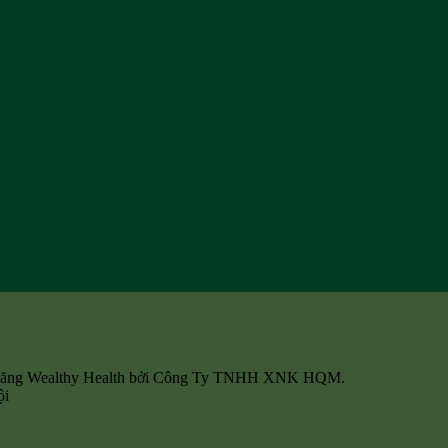
quả
 Năng Wealthy Health bởi Công Ty TNHH XNK HQM.
ội