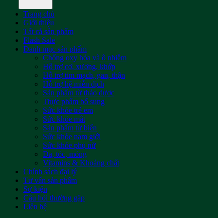
Trang chủ
Giới thiệu
Tất cả sản phẩm
Flash Sale
Danh mục sản phẩm
Chống oxy hóa và ô nhiễm
Hỗ trợ cơ, xương, khớp
Hỗ trợ tim mạch, gan, thận
Hỗ trợ hệ miễn dịch
Sản phẩm từ thảo dược
Thực phẩm bổ sung
Sức khỏe trẻ em
Sức khỏe mắt
Sản phẩm từ biển
Sức khỏe nam giới
Sức khỏe phụ nữ
Da, tóc, móng
Vitamins & Khoáng chất
Chính sách đại lý
Tư vấn sản phẩm
Sự kiện
Câu hỏi thường gặp
Liên hệ