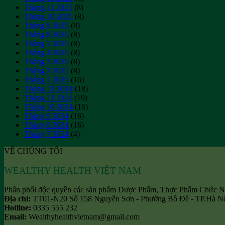
Tháng 11 2025
(8)
Tháng 10 2025
(8)
Tháng 9 2025
(8)
Tháng 8 2025
(8)
Tháng 7 2025
(8)
Tháng 4 2025
(8)
Tháng 3 2025
(8)
Tháng 2 2025
(8)
Tháng 1 2025
(16)
Tháng 12 2024
(18)
Tháng 11 2024
(19)
Tháng 10 2024
(16)
Tháng 9 2024
(16)
Tháng 8 2024
(16)
Tháng 7 2024
(4)
VỀ CHÚNG TÔI
WEALTHY HEALTH VIỆT NAM
Phân phối độc quyền các sản phẩm Dược Phẩm, Thực Phẩm Chức
Địa chỉ:
TT01-N20 Số 158 Nguyễn Sơn - Phường Bồ Đề - TP.Hà N
Hotline:
0335 555 232
Email:
Wealthyhealthvietnam@gmail.com