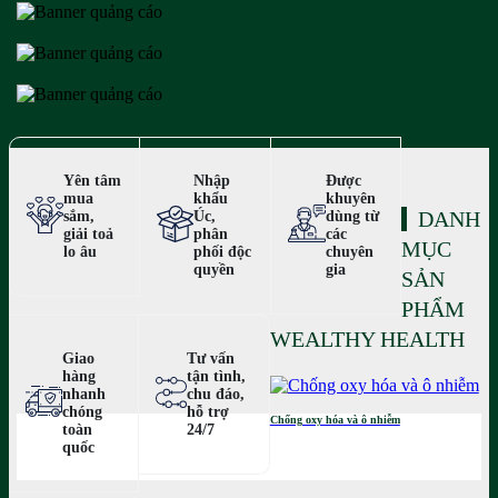
Yên tâm
Nhập
Được
mua
khẩu
khuyên
DANH
sắm,
Úc,
dùng từ
giải toả
phân
các
MỤC
lo âu
phối độc
chuyên
quyền
gia
SẢN
PHẨM
WEALTHY HEALTH
Giao
Tư vấn
hàng
tận tình,
nhanh
chu đáo,
chóng
hỗ trợ
Chống oxy hóa và ô nhiễm
toàn
24/7
quốc