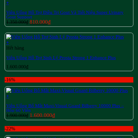
+
Viên Uống Hỗ Trợ Điều Trị Gout Và Tiết Niệu Super Urinary
Gout Support
Giá
Giá
810.000
₫
1.350.000
₫
gốc
hiện
là:
tại
1.350.000₫.
là:
+
810.000₫.
Hết hàng
Viên Uống Hỗ Trợ Sinh Lý Prosta Strong 1 Enhance Plus
1.600.000
₫
-16%
+
Viên Uống Bổ Mắt Maxi-Visual Guard Bilberry 10000 Plus –
Hộp 60 Viên
Giá
Giá
1.600.000
₫
1.900.000
₫
gốc
hiện
là:
tại
-22%
1.900.000₫.
là:
1.600.000₫.