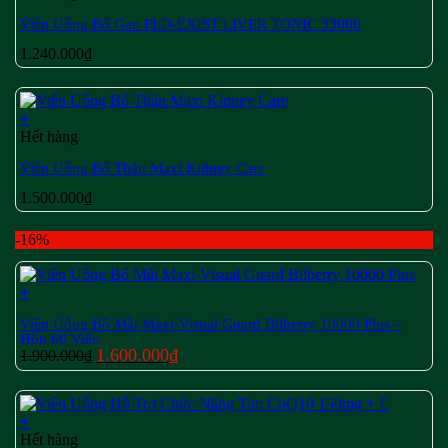
Viên Uống Bổ Gan FLD-EXIST LIVER TONIC 33000
1.240.000
₫
+
Hết hàng
Viên Uống Bổ Thận Maxi Kidney Care
1.500.000
₫
-16%
+
Viên Uống Bổ Mắt Maxi-Visual Guard Bilberry 10000 Plus –
Hộp 60 Viên
Giá
Giá
1.600.000
₫
1.900.000
₫
gốc
hiện
là:
tại
1.900.000₫.
là:
+
1.600.000₫.
Hết hàng