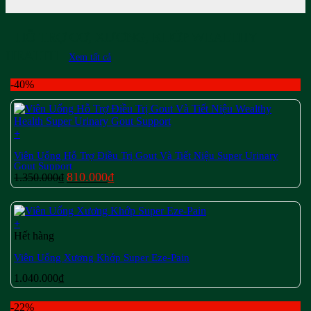
HỖ TRỢ CƠ, XƯƠNG, KHỚP WEALTHY
HEALTH
Xem tất cả
-40%
+
Viên Uống Hỗ Trợ Điều Trị Gout Và Tiết Niệu Super Urinary
Gout Support
Giá
Giá
810.000
₫
1.350.000
₫
gốc
hiện
là:
tại
1.350.000₫.
là:
+
810.000₫.
Hết hàng
Viên Uống Xương Khớp Super Eze-Pain
1.040.000
₫
-22%