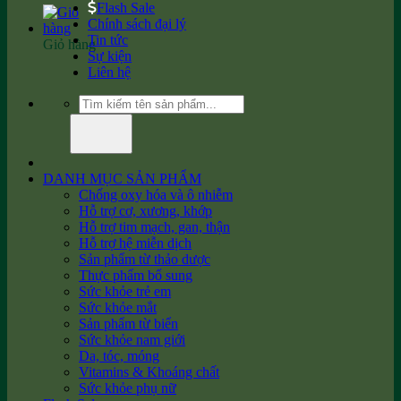
Flash Sale
Chính sách đại lý
Tin tức
Giỏ hàng
Sự kiện
Liên hệ
Tìm
kiếm:
DANH MỤC SẢN PHẨM
Chống oxy hóa và ô nhiễm
Hỗ trợ cơ, xương, khớp
Hỗ trợ tim mạch, gan, thận
Hỗ trợ hệ miễn dịch
Sản phẩm từ thảo dược
Thực phẩm bổ sung
Sức khỏe trẻ em
Sức khỏe mắt
Sản phẩm từ biển
Sức khỏe nam giới
Da, tóc, móng
Vitamins & Khoáng chất
Sức khỏe phụ nữ