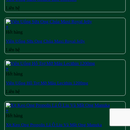
Liên hệ
+
Hết hàng
Viên Uống Sữa Ong Chúa Maxi Royal Jelly
Liên hệ
+
Hết hàng
Viên Uống Hỗ Trợ Mỡ Máu Lecithin 1200mg
Liên hệ
+
Hết hàng
Xịt Keo Ong Propolis Lá Ô Liu Và Mật Ong Manuka