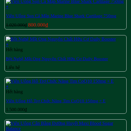
+
Viên Uống Sụn Cá Mập Marine Blue Shark Cartilage 750mg
Giá
Giá
800.000
₫
1.020.000
₫
gốc
hiện
là:
tại
1.020.000₫.
là:
+
800.000₫.
Hết hàng
Bột Nghệ Mật Ong Nguyên Chất Hữu Cơ Daily Booster
Liên hệ
+
Hết hàng
Viên Uống Hỗ Trợ Chức Năng Tim CoQ10 150mg + E
1.500.000
₫