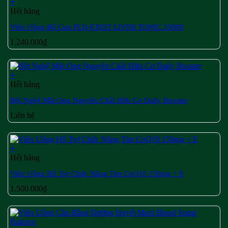
+
Hết hàng
Viên Uống Bổ Gan FLD-EXIST LIVER TONIC 33000
1.240.000
₫
+
Hết hàng
Bột Nghệ Mật Ong Nguyên Chất Hữu Cơ Daily Booster
Liên hệ
+
Hết hàng
Viên Uống Hỗ Trợ Chức Năng Tim CoQ10 150mg + E
1.500.000
₫