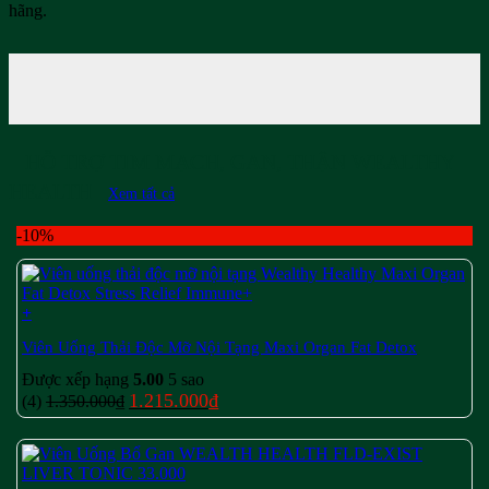
HỖ TRỢ TIM MẠCH, GAN, THẬN WEALTHY
HEALTH
Xem tất cả
-10%
+
Viên Uống Thải Độc Mỡ Nội Tạng Maxi Organ Fat Detox
Được xếp hạng
5.00
5 sao
Giá
Giá
1.215.000
₫
(4)
1.350.000
₫
gốc
hiện
là:
tại
1.350.000₫.
là:
1.215.000₫.