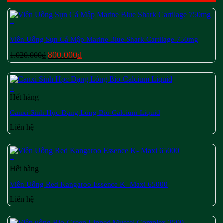
+
Viên Uống Sụn Cá Mập Marine Blue Shark Cartilage 750mg
Giá
Giá
800.000
₫
1.020.000
₫
gốc
hiện
là:
tại
1.020.000₫.
là:
+
800.000₫.
Hết hàng
Canxi Sinh Học Dạng Lỏng Bio-Calcium Liquid
Liên hệ
+
Hết hàng
Viên Uống Red Kangaroo Essence K- Maxi 65000
Liên hệ