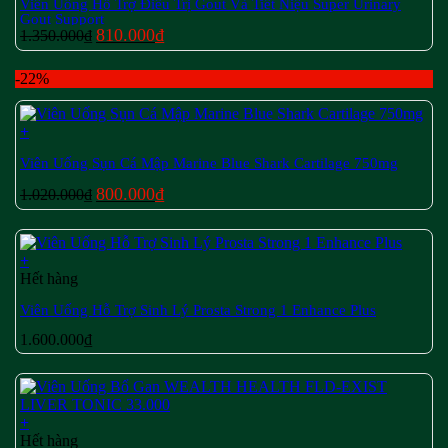
Viên Uống Hỗ Trợ Điều Trị Gout Và Tiết Niệu Super Urinary
Gout Support
Giá
Giá
810.000
₫
1.350.000
₫
gốc
hiện
là:
tại
-22%
1.350.000₫.
là:
810.000₫.
+
Viên Uống Sụn Cá Mập Marine Blue Shark Cartilage 750mg
Giá
Giá
800.000
₫
1.020.000
₫
gốc
hiện
là:
tại
1.020.000₫.
là:
+
800.000₫.
Hết hàng
Viên Uống Hỗ Trợ Sinh Lý Prosta Strong 1 Enhance Plus
1.600.000
₫
+
Hết hàng