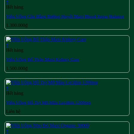
+
Hết hàng
Viên Uống Cân Bằng Đường Huyết Maxi Blood Sugar Balance
1.300.000
₫
+
Hết hàng
Viên Uống Bổ Thận Maxi Kidney Care
1.500.000
₫
+
Hết hàng
Viên Uống Hỗ Trợ Mỡ Máu Lecithin 1200mg
Liên hệ
+