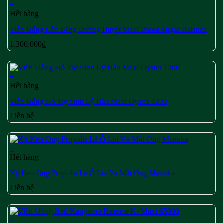
+
Hết hàng
Viên Uống Cân Bằng Đường Huyết Maxi Blood Sugar Balance
1.300.000
₫
+
Hết hàng
Viên Uống Hỗ Trợ Sinh Lý Hàu Maxi Oyster 1200
Liên hệ
+
Hết hàng
Xịt Keo Ong Propolis Lá Ô Liu Và Mật Ong Manuka
Liên hệ
+