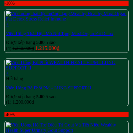
-10%
+
Viên Uống Thải Độc Mỡ Nội Tạng Maxi Organ Fat Detox
Được xếp hạng
5.00
5 sao
Giá
Giá
1.215.000
₫
(4)
1.350.000
₫
gốc
hiện
là:
tại
1.350.000₫.
là:
1.215.000₫.
+
Hết hàng
Viên Uống Bổ Phổi PM – LUNG SUPPORT II
Được xếp hạng
5.00
5 sao
(1)
1.200.000
₫
-40%