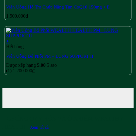
Viên Uống Hỗ Trợ Chức Năng Tim CoQ10 150mg + E
1.500.000
₫
+
Hết hàng
Viên Uống Bổ Phổi PM – LUNG SUPPORT II
Được xếp hạng
5.00
5 sao
(1)
1.200.000
₫
CHỐNG OXY HÓA VÀ Ô NHIỄM WEALTHY
HEALTH
Xem tất cả