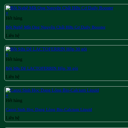
+
Hết hàng
Bột Nghệ Mật Ong Nguyên Chất Hữu Cơ Daily Booster
Liên hệ
+
Hết hàng
Bột Sữa Dê LACTOFERRIN Hộp 30 gói
Liên hệ
+
Hết hàng
Canxi Sinh Học Dạng Lỏng Bio-Calcium Liquid
Liên hệ