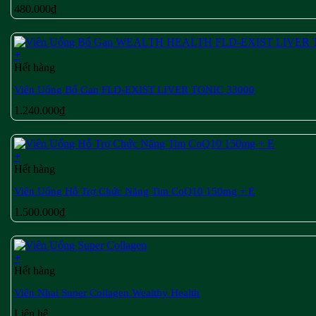
480.000
₫
+
Hết hàng
Viên Uống Bổ Gan FLD-EXIST LIVER TONIC 33000
1.240.000
₫
+
Hết hàng
Viên Uống Hỗ Trợ Chức Năng Tim CoQ10 150mg + E
1.500.000
₫
+
Hết hàng
Viên Nhai Super Collagen Wealthy Health
Liên hệ