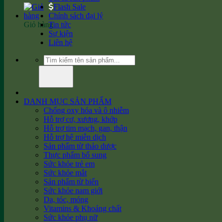
Flash Sale
Chính sách đại lý
Giỏ hàng
Tin tức
Sự kiện
Liên hệ
Tìm
kiếm:
DANH MỤC SẢN PHẨM
Chống oxy hóa và ô nhiễm
Hỗ trợ cơ, xương, khớp
Hỗ trợ tim mạch, gan, thận
Hỗ trợ hệ miễn dịch
Sản phẩm từ thảo dược
Thực phẩm bổ sung
Sức khỏe trẻ em
Sức khỏe mắt
Sản phẩm từ biển
Sức khỏe nam giới
Da, tóc, móng
Vitamins & Khoáng chất
Sức khỏe phụ nữ