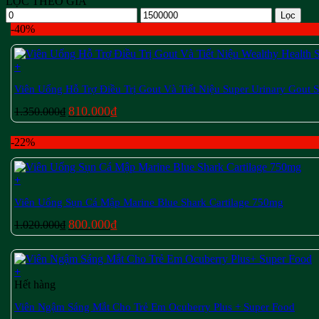
LỌC THEO GIÁ
Giá
Giá
Lọc
tối
tối
-40%
thiểu
đa
+
Viên Uống Hỗ Trợ Điều Trị Gout Và Tiết Niệu Super Urinary Gout 
Giá
Giá
810.000
₫
1.350.000
₫
gốc
hiện
là:
tại
-22%
1.350.000₫.
là:
810.000₫.
+
Viên Uống Sụn Cá Mập Marine Blue Shark Cartilage 750mg
Giá
Giá
800.000
₫
1.020.000
₫
gốc
hiện
là:
tại
1.020.000₫.
là:
+
800.000₫.
Hết hàng
Viên Ngậm Sáng Mắt Cho Trẻ Em Ocuberry Plus + Super Food