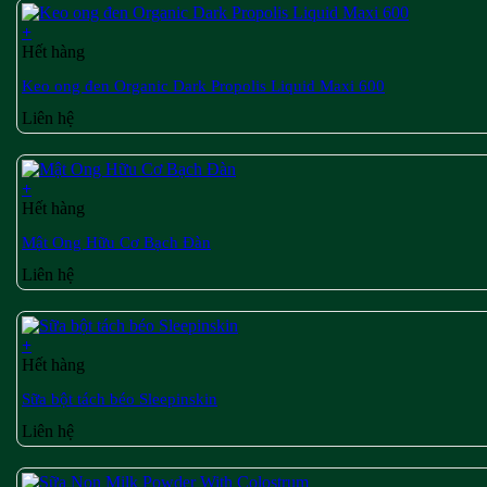
+
Hết hàng
Keo ong đen Organic Dark Propolis Liquid Maxi 600
Liên hệ
+
Hết hàng
Mật Ong Hữu Cơ Bạch Đàn
Liên hệ
+
Hết hàng
Sữa bột tách béo Sleepinskin
Liên hệ