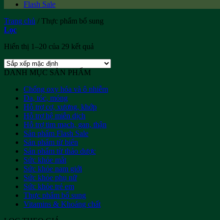
Flash Sale
Trang chủ
/
Thực phẩm bổ sung
Lọc
Hiển thị 1–20 của 29 kết quả
DANH MỤC SẢN PHẨM
Chống oxy hóa và ô nhiễm
Da, tóc, móng
Hỗ trợ cơ, xương, khớp
Hỗ trợ hệ miễn dịch
Hỗ trợ tim mạch, gan, thận
Sản phẩm Flash Sale
Sản phẩm từ biển
Sản phẩm từ thảo dược
Sức khỏe mắt
Sức khỏe nam giới
Sức khỏe phụ nữ
Sức khỏe trẻ em
Thực phẩm bổ sung
Vitamins & Khoáng chất