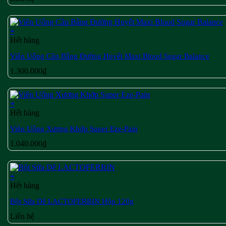
+
Hết hàng
Viên Uống Cân Bằng Đường Huyết Maxi Blood Sugar Balance
1.300.000
₫
+
Hết hàng
Viên Uống Xương Khớp Super Eze-Pain
1.040.000
₫
+
Hết hàng
Bột Sữa Dê LACTOFERRIN Hộp 120g
Liên hệ