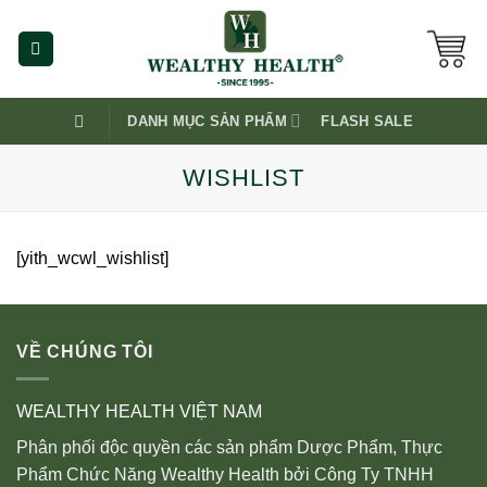
Skip
to
content
DANH MỤC SẢN PHẨM
FLASH SALE
WISHLIST
[yith_wcwl_wishlist]
VỀ CHÚNG TÔI
WEALTHY HEALTH VIỆT NAM
Phân phối độc quyền các sản phẩm Dược Phẩm, Thực
Phẩm Chức Năng Wealthy Health bởi Công Ty TNHH