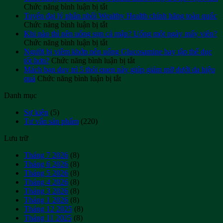
ở
Chức năng bình luận bị tắt
Tiềm
Tuyển đại lý phân phối Wealthy Health chính hãng toàn quốc
năng
ở
Chức năng bình luận bị tắt
kinh
Tuyển
Khi nào thì nên uống sụn cá mập? Uống một ngày mấy viên?
doanh
đại
ở
Chức năng bình luận bị tắt
thực
lý
Khi
Người bị viêm khớp nên uống Glucosamine hay tập thể dục
phẩm
phân
nào
ở
tốt hơn?
Chức năng bình luận bị tắt
chức
phối
thì
Người
Mách bạn duy trì 5 thói quen này giúp giảm mỡ dưới da hiệu
năng
Wealthy
nên
ở
bị
quả
Chức năng bình luận bị tắt
Úc
Health
uống
Mách
viêm
Danh mục
tại
chính
sụn
bạn
khớp
Việt
hãng
cá
duy
nên
Sự kiện
(5)
Nam
toàn
mập?
trì
uống
Tư vấn sản phẩm
(220)
quốc
Uống
5
Glucosamine
một
thói
hay
Lưu trữ
ngày
quen
tập
mấy
này
thể
Tháng 7 2026
(8)
viên?
giúp
dục
Tháng 6 2026
(8)
giảm
tốt
Tháng 5 2026
(8)
mỡ
hơn?
Tháng 4 2026
(8)
dưới
Tháng 3 2026
(8)
da
Tháng 1 2026
(8)
hiệu
Tháng 12 2025
(8)
quả
Tháng 11 2025
(8)