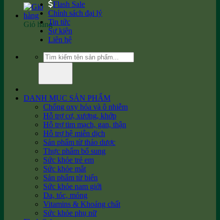
Flash Sale
Chính sách đại lý
Tin tức
Giỏ hàng
Sự kiện
Liên hệ
Tìm
kiếm:
DANH MỤC SẢN PHẨM
Chống oxy hóa và ô nhiễm
Hỗ trợ cơ, xương, khớp
Hỗ trợ tim mạch, gan, thận
Hỗ trợ hệ miễn dịch
Sản phẩm từ thảo dược
Thực phẩm bổ sung
Sức khỏe trẻ em
Sức khỏe mắt
Sản phẩm từ biển
Sức khỏe nam giới
Da, tóc, móng
Vitamins & Khoáng chất
Sức khỏe phụ nữ