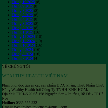
Tháng 10 2025
(8)
Tháng 9 2025
(8)
Tháng 8 2025
(8)
Tháng 7 2025
(8)
Tháng 4 2025
(8)
Tháng 3 2025
(8)
Tháng 2 2025
(8)
Tháng 1 2025
(16)
Tháng 12 2024
(18)
Tháng 11 2024
(19)
Tháng 10 2024
(16)
Tháng 9 2024
(16)
Tháng 8 2024
(16)
Tháng 7 2024
(4)
VỀ CHÚNG TÔI
WEALTHY HEALTH VIỆT NAM
Phân phối độc quyền các sản phẩm Dược Phẩm, Thực Phẩm Chức
Năng Wealthy Health bởi Công Ty TNHH XNK HQM.
Địa chỉ:
TT01-N20 Số 158 Nguyễn Sơn - Phường Bồ Đề - TP.Hà
Nội
Hotline:
0335 555 232
Email:
Wealthyhealthvietnam@gmail.com