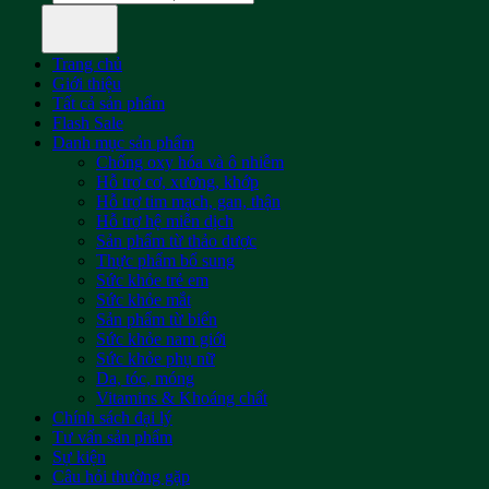
kiếm:
Trang chủ
Giới thiệu
Tất cả sản phẩm
Flash Sale
Danh mục sản phẩm
Chống oxy hóa và ô nhiễm
Hỗ trợ cơ, xương, khớp
Hỗ trợ tim mạch, gan, thận
Hỗ trợ hệ miễn dịch
Sản phẩm từ thảo dược
Thực phẩm bổ sung
Sức khỏe trẻ em
Sức khỏe mắt
Sản phẩm từ biển
Sức khỏe nam giới
Sức khỏe phụ nữ
Da, tóc, móng
Vitamins & Khoáng chất
Chính sách đại lý
Tư vấn sản phẩm
Sự kiện
Câu hỏi thường gặp