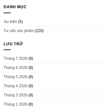
bạn
Glucosamine
mấy
duy
DANH MỤC
hay
viên?
trì
tập
5
thể
thói
dục
Sự kiện
(5)
quen
tốt
này
hơn?
Tư vấn sản phẩm
(220)
giúp
giảm
mỡ
dưới
LƯU TRỮ
da
hiệu
quả
Tháng 7 2026
(8)
Tháng 6 2026
(8)
Tháng 5 2026
(8)
Tháng 4 2026
(8)
Tháng 3 2026
(8)
Tháng 1 2026
(8)