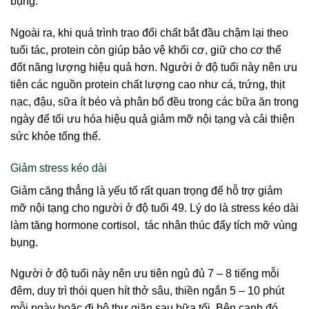
bụng.
Ngoài ra, khi quá trình trao đổi chất bắt đầu chậm lại theo
tuổi tác, protein còn giúp bảo vệ khối cơ, giữ cho cơ thể
đốt năng lượng hiệu quả hơn. Người ở độ tuổi này nên ưu
tiên các nguồn protein chất lượng cao như cá, trứng, thịt
nạc, đậu, sữa ít béo và phân bổ đều trong các bữa ăn trong
ngày để tối ưu hóa hiệu quả giảm mỡ nội tạng và cải thiện
sức khỏe tổng thể.
Giảm stress kéo dài
Giảm căng thẳng là yếu tố rất quan trọng để hỗ trợ giảm
mỡ nội tạng cho người ở độ tuổi 49. Lý do là stress kéo dài
làm tăng hormone cortisol, tác nhân thúc đẩy tích mỡ vùng
bụng.
Người ở độ tuổi này nên ưu tiên ngủ đủ 7 – 8 tiếng mỗi
đêm, duy trì thói quen hít thở sâu, thiền ngắn 5 – 10 phút
mỗi ngày hoặc đi bộ thư giãn sau bữa tối. Bên cạnh đó,