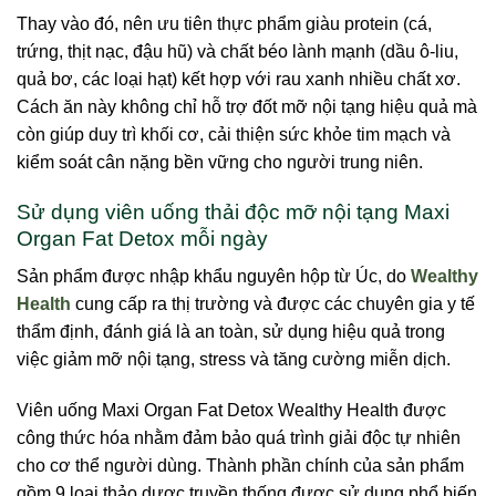
Thay vào đó, nên ưu tiên thực phẩm giàu protein (cá,
trứng, thịt nạc, đậu hũ) và chất béo lành mạnh (dầu ô-liu,
quả bơ, các loại hạt) kết hợp với rau xanh nhiều chất xơ.
Cách ăn này không chỉ hỗ trợ đốt mỡ nội tạng hiệu quả mà
còn giúp duy trì khối cơ, cải thiện sức khỏe tim mạch và
kiểm soát cân nặng bền vững cho người trung niên.
Sử dụng viên uống thải độc mỡ nội tạng Maxi
Organ Fat Detox mỗi ngày
Sản phẩm được nhập khẩu nguyên hộp từ Úc, do
Wealthy
Health
cung cấp ra thị trường và được các chuyên gia y tế
thẩm định, đánh giá là an toàn, sử dụng hiệu quả trong
việc giảm mỡ nội tạng, stress và tăng cường miễn dịch.
Viên uống Maxi Organ Fat Detox Wealthy Health được
công thức hóa nhằm đảm bảo quá trình giải độc tự nhiên
cho cơ thể người dùng. Thành phần chính của sản phẩm
gồm 9 loại thảo dược truyền thống được sử dụng phổ biến