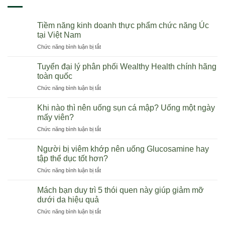
Tiềm năng kinh doanh thực phẩm chức năng Úc
tại Việt Nam
ở
Chức năng bình luận bị tắt
Tiềm
năng
Tuyển đại lý phân phối Wealthy Health chính hãng
kinh
toàn quốc
doanh
ở
Chức năng bình luận bị tắt
thực
Tuyển
phẩm
đại
chức
Khi nào thì nên uống sụn cá mập? Uống một ngày
lý
năng
mấy viên?
phân
Úc
ở
Chức năng bình luận bị tắt
phối
tại
Khi
Wealthy
Việt
nào
Health
Người bị viêm khớp nên uống Glucosamine hay
Nam
thì
chính
tập thể dục tốt hơn?
nên
hãng
ở
Chức năng bình luận bị tắt
uống
toàn
Người
sụn
quốc
bị
cá
Mách bạn duy trì 5 thói quen này giúp giảm mỡ
viêm
mập?
dưới da hiệu quả
khớp
Uống
ở
Chức năng bình luận bị tắt
nên
một
Mách
uống
ngày