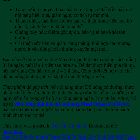
Tăng cường chuyển hóa chất béo: Giúp cơ thể đốt cháy mỡ
nội tạng hiệu quả, giảm nguy cơ tích tụ mỡ mới.
Thanh nhiệt, thải độc: Hỗ trợ gan và thận trong việc loại bỏ
độc tố, cải thiện sức khỏe tổng thể.
Chống oxy hóa: Giảm gốc tự do, bảo vệ tế bào khỏi tổn
thương.
Cải thiện sức bền và giảm căng thẳng: Phù hợp cho những
người ít vận động hoặc thường xuyên mệt mỏi.
Bạn nên sử dụng viên uống Maxi Organ Fat Detox bằng cách uống
3 lần/ngày, mỗi lần 1 viên sau bữa ăn. Để đạt được hiệu quả tối ưu,
nên sử dụng đều đặn trong 2 – 3 tháng, đồng thời kết hợp với chế
độ ăn uống lành mạnh và tập thể dục thường xuyên.
Thực phẩm dễ gây tích mỡ nội tạng
như: Đồ uống có đường, thực
phẩm chế biến sẵn, tinh bột tinh chế hay rượu bia đều là những mối
nguy tiềm ẩn trong chế độ ăn uống hàng ngày. Tuy nhiên, với sự hỗ
trợ từ
viên uống thải độc mỡ nội tạng Maxi Organ Fat Detox
,
bạn sẽ có thêm một người bạn đồng hành đáng tin cậy trên hành
trình chăm sóc cơ thể.
This entry was posted in
Tư vấn sản phẩm
. Bookmark the
permalink
.
Bạn Có Biết Ăn Chuối Trước Khi Đi Ngủ Gây Tích Mỡ Nội Tạng?