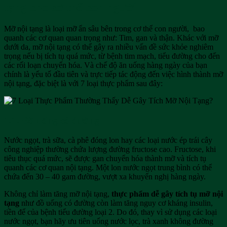
tạng cho cơ thể con người
Mỡ nội tạng là loại mỡ ẩn sâu bên trong cơ thể con người, bao
quanh các cơ quan quan trọng như: Tim, gan và thận. Khác với mỡ
dưới da, mỡ nội tạng có thể gây ra nhiều vấn đề sức khỏe nghiêm
trọng nếu bị tích tụ quá mức, từ bệnh tim mạch, tiểu đường cho đến
các rối loạn chuyển hóa. Và chế độ ăn uống hàng ngày của bạn
chính là yếu tố đầu tiên và trực tiếp tác động đến việc hình thành mỡ
nội tạng, đặc biệt là với 7 loại thực phẩm sau đây:
1.1. Đồ uống có đường
Nước ngọt, trà sữa, cà phê đóng lon hay các loại nước ép trái cây
công nghiệp thường chứa lượng đường fructose cao. Fructose, khi
tiêu thục quá mức, sẽ được gan chuyển hóa thành mỡ và tích tụ
quanh các cơ quan nội tạng. Một lon nước ngọt trung bình có thể
chứa đến 30 – 40 gam đường, vượt xa khuyến nghị hàng ngày.
Không chỉ làm tăng mỡ nội tạng,
thực phẩm dễ gây tích tụ mỡ nội
tạng
như đồ uống có đường còn làm tăng nguy cơ kháng insulin,
tiền để của bệnh tiểu đường loại 2. Do đó, thay vì sử dụng các loại
nước ngọt, bạn hãy ưu tiên uống nước lọc, trà xanh không đường