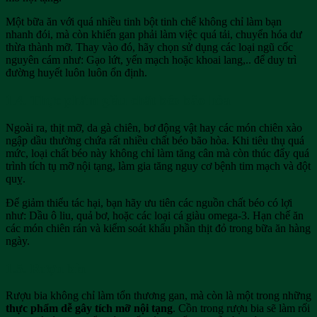
Một bữa ăn với quá nhiều tinh bột tinh chế không chỉ làm bạn
nhanh đói, mà còn khiến gan phải làm việc quá tải, chuyển hóa dư
thừa thành mỡ. Thay vào đó, hãy chọn sử dụng các loại ngũ cốc
nguyên cám như: Gạo lứt, yến mạch hoặc khoai lang,.. để duy trì
đường huyết luôn luôn ổn định.
1.4. Thực phẩm giàu chất béo bão hòa
Ngoài ra, thịt mỡ, da gà chiên, bơ động vật hay các món chiên xào
ngập dầu thường chứa rất nhiều chất béo bão hòa. Khi tiêu thụ quá
mức, loại chất béo này không chỉ làm tăng cân mà còn thúc đẩy quá
trình tích tụ mỡ nội tạng, làm gia tăng nguy cơ bệnh tim mạch và đột
quỵ.
Để giảm thiểu tác hại, bạn hãy ưu tiên các nguồn chất béo có lợi
như: Dầu ô liu, quả bơ, hoặc các loại cá giàu omega-3. Hạn chế ăn
các món chiên rán và kiểm soát khẩu phần thịt đỏ trong bữa ăn hàng
ngày.
1.5. Rượu bia
Rượu bia không chỉ làm tổn thương gan, mà còn là một trong những
thực phẩm dễ gây tích mỡ nội tạng
. Cồn trong rượu bia sẽ làm rối