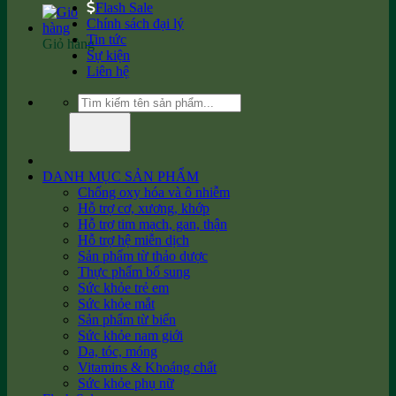
Flash Sale
Chính sách đại lý
Tin tức
Giỏ hàng
Sự kiện
Liên hệ
Tìm
kiếm:
DANH MỤC SẢN PHẨM
Chống oxy hóa và ô nhiễm
Hỗ trợ cơ, xương, khớp
Hỗ trợ tim mạch, gan, thận
Hỗ trợ hệ miễn dịch
Sản phẩm từ thảo dược
Thực phẩm bổ sung
Sức khỏe trẻ em
Sức khỏe mắt
Sản phẩm từ biển
Sức khỏe nam giới
Da, tóc, móng
Vitamins & Khoáng chất
Sức khỏe phụ nữ