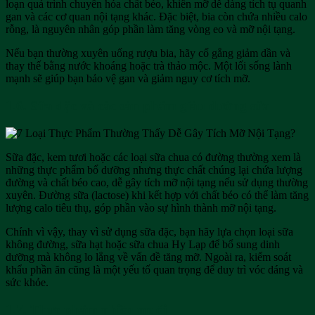
loạn quá trình chuyển hóa chất béo, khiến mỡ dễ dàng tích tụ quanh
gan và các cơ quan nội tạng khác. Đặc biệt, bia còn chứa nhiều calo
rỗng, là nguyên nhân góp phần làm tăng vòng eo và mỡ nội tạng.
Nếu bạn thường xuyên uống rượu bia, hãy cố gắng giảm dần và
thay thế bằng nước khoáng hoặc trà thảo mộc. Một lối sống lành
mạnh sẽ giúp bạn bảo vệ gan và giảm nguy cơ tích mỡ.
1.6. Sữa đặc và các sản phẩm giàu đường sữa
Sữa đặc, kem tươi hoặc các loại sữa chua có đường thường xem là
những thực phẩm bổ dưỡng nhưng thực chất chúng lại chứa lượng
đường và chất béo cao, dễ gây tích mỡ nội tạng nếu sử dụng thường
xuyên. Đường sữa (lactose) khi kết hợp với chất béo có thể làm tăng
lượng calo tiêu thụ, góp phần vào sự hình thành mỡ nội tạng.
Chính vì vậy, thay vì sử dụng sữa đặc, bạn hãy lựa chọn loại sữa
không đường, sữa hạt hoặc sữa chua Hy Lạp để bổ sung dinh
dưỡng mà không lo lắng về vấn đề tăng mỡ. Ngoài ra, kiểm soát
khẩu phần ăn cũng là một yếu tố quan trọng để duy trì vóc dáng và
sức khỏe.
1.7. Thực phẩm nhiều muối