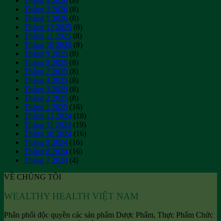
Tháng 4 2026
(8)
dưới
Tháng 3 2026
(8)
da
Tháng 1 2026
(8)
hiệu
Tháng 12 2025
(8)
quả
Tháng 11 2025
(8)
Tháng 10 2025
(8)
Tháng 9 2025
(8)
Tháng 8 2025
(8)
Tháng 7 2025
(8)
Tháng 4 2025
(8)
Tháng 3 2025
(8)
Tháng 2 2025
(8)
Tháng 1 2025
(16)
Tháng 12 2024
(18)
Tháng 11 2024
(19)
Tháng 10 2024
(16)
Tháng 9 2024
(16)
Tháng 8 2024
(16)
Tháng 7 2024
(4)
VỀ CHÚNG TÔI
WEALTHY HEALTH VIỆT NAM
Phân phối độc quyền các sản phẩm Dược Phẩm, Thực Phẩm Chức