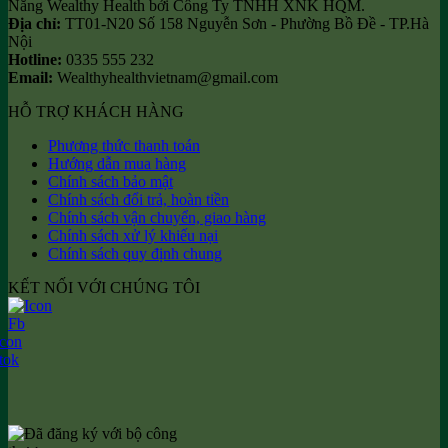
Năng Wealthy Health bởi Công Ty TNHH XNK HQM.
Địa chỉ:
TT01-N20 Số 158 Nguyễn Sơn - Phường Bồ Đề - TP.Hà
Nội
Hotline:
0335 555 232
Email:
Wealthyhealthvietnam@gmail.com
HỖ TRỢ KHÁCH HÀNG
Phương thức thanh toán
Hướng dẫn mua hàng
Chính sách bảo mật
Chính sách đổi trả, hoàn tiền
Chính sách vận chuyển, giao hàng
Chính sách xử lý khiếu nại
Chính sách quy định chung
KẾT NỐI VỚI CHÚNG TÔI