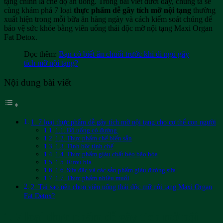
tạng chính là chế độ ăn uống. Trong bài viết dưới đây, chúng ta sẽ
cùng khám phá 7 loại
thực phẩm dễ gây tích mỡ nội tạng
thường
xuất hiện trong mỗi bữa ăn hàng ngày và cách kiểm soát chúng để
bảo vệ sức khỏe bằng viên uống thải độc mỡ nội tạng Maxi Organ
Fat Detox.
Đọc thêm:
Bạn có biết ăn chuối trước khi đi ngủ gây
tích mỡ nội tạng?
Nội dung bài viết
1. 7 loại thực phẩm dễ gây tích mỡ nội tạng cho cơ thể con người
1.1. Đồ uống có đường
1.2. Thực phẩm chế biến sẵn
1.3. Tinh bột tinh chế
1.4. Thực phẩm giàu chất béo bão hòa
1.5. Rượu bia
1.6. Sữa đặc và các sản phẩm giàu đường sữa
1.7. Thực phẩm nhiều muối
2. Tại sao nên chọn viên uống thải độc mỡ nội tạng Maxi Organ
Fat Detox?
1. 7 loại thực phẩm dễ gây tích mỡ nội