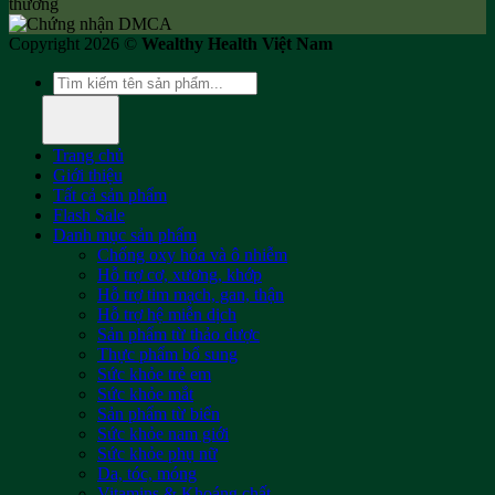
Copyright 2026 ©
Wealthy Health Việt Nam
Tìm
kiếm:
Trang chủ
Giới thiệu
Tất cả sản phẩm
Flash Sale
Danh mục sản phẩm
Chống oxy hóa và ô nhiễm
Hỗ trợ cơ, xương, khớp
Hỗ trợ tim mạch, gan, thận
Hỗ trợ hệ miễn dịch
Sản phẩm từ thảo dược
Thực phẩm bổ sung
Sức khỏe trẻ em
Sức khỏe mắt
Sản phẩm từ biển
Sức khỏe nam giới
Sức khỏe phụ nữ
Da, tóc, móng
Vitamins & Khoáng chất