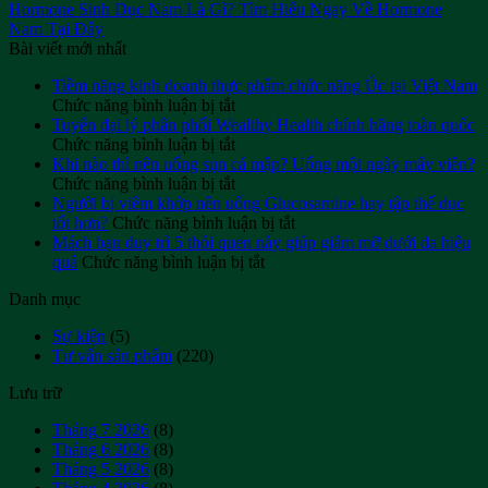
Hormone Sinh Dục Nam Là Gì? Tìm Hiểu Ngay Về Hormone
Nam Tại Đây
Bài viết mới nhất
Tiềm năng kinh doanh thực phẩm chức năng Úc tại Việt Nam
ở
Chức năng bình luận bị tắt
Tiềm
Tuyển đại lý phân phối Wealthy Health chính hãng toàn quốc
năng
ở
Chức năng bình luận bị tắt
kinh
Tuyển
Khi nào thì nên uống sụn cá mập? Uống một ngày mấy viên?
doanh
đại
ở
Chức năng bình luận bị tắt
thực
lý
Khi
Người bị viêm khớp nên uống Glucosamine hay tập thể dục
phẩm
phân
nào
ở
tốt hơn?
Chức năng bình luận bị tắt
chức
phối
thì
Người
Mách bạn duy trì 5 thói quen này giúp giảm mỡ dưới da hiệu
năng
Wealthy
nên
ở
bị
quả
Chức năng bình luận bị tắt
Úc
Health
uống
Mách
viêm
Danh mục
tại
chính
sụn
bạn
khớp
Việt
hãng
cá
duy
nên
Sự kiện
(5)
Nam
toàn
mập?
trì
uống
Tư vấn sản phẩm
(220)
quốc
Uống
5
Glucosamine
một
thói
hay
Lưu trữ
ngày
quen
tập
mấy
này
thể
Tháng 7 2026
(8)
viên?
giúp
dục
Tháng 6 2026
(8)
giảm
tốt
Tháng 5 2026
(8)
mỡ
hơn?