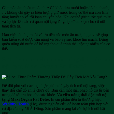
Các món ăn nhiều muối như: Cá khô, dưa muối hoặc đồ ăn nhanh,
… không chỉ gây ra hiện tượng giữ nước trong cơ thể mà còn làm
tăng huyết áp và rối loạn chuyển hóa. Khi cơ thể giữ nước quá mức
và áp lực lên các cơ quan nội tạng tăng, tạo điều kiện cho cỡ nội
tạng tích tụ.
Hạn chế tiêu thụ muối và ưu tiên các món ăn tươi, ít gia vị sẽ giúp
bạn kiểm soát được cân nặng và bảo vệ sức khỏe tim mạch. Đừng
quên uống đủ nước để hỗ trợ cho quá trình thải độc tự nhiên của cơ
thể.
2. Tại sao nên chọn viên uống thải độc mỡ
nội tạng Maxi Organ Fat Detox?
Để đối phó với các loại thực phẩm dễ gây tích mỡ nội tạng, việc
thay đổi chế độ ăn là chưa đủ. Bạn cần một giải pháp hỗ trợ từ bên
trong để tối ưu hóa cho sức khỏe. Và
viên uống thải độc mỡ nội
tạng Maxi Organ Fat Detox
là sản phẩm đến từ thương hiệu
Wealthy Health
(Úc), được nghiên cứu để hoàn toàn phù hợp với
cơ địa của người Á Đông. Sản phẩm mang lại các lợi ích nổi bật
như: