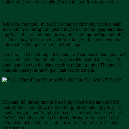
hoặc nước ép rau củ tự nhiên để giảm thiểu những nguy cơ trên.
1.2. Thực phẩm chế biến sẵn
Xúc xích, thịt nguội, mì ăn liền, khoai tây chiên hay các loại bánh
snack chính là những thực phẩm dễ gây tích mỡ nội tạng mà nhiều
người yêu thích vì tính tiện lợi. Tuy nhiên, chúng thường chứa nhiều
chất béo chuyển hóa, muối và đường ẩn, gây rối loạn chuyển hóa
lipid và thúc đẩy quá trình tích mỡ nội tạng.
Ngoài ra, chất béo không chỉ làm tăng mỡ xấu mà còn làm giảm mỡ
tốt, tạo điều kiện cho mỡ nội tạng phát triển mạnh. Để bảo vệ sức
khỏe, bạn nên thay thế bằng các thực phẩm tươi như: Thịt nạc, cá,
hoặc các loại hạt tự nhiên giàu chất béo lành mạnh.
1.3. Tinh bột tinh chế
Bên cạnh đó, những thực phẩm dễ gây tích mỡ nội tạng phổ biến
khác chính là cơm trắng, bánh mì trắng, mì sợi, bánh quy hoặc các
loại bánh ngọt làm từ tinh bột tinh chế. Tinh bột tinh chế có chỉ số
đường huyết rất cao, khiến cho lượng đường trong máu tăng đột
biến, kích thích cơ thể sản sinh ra insulin và lưu trữ mỡ, đặc biệt là
mỡ nội tạng.