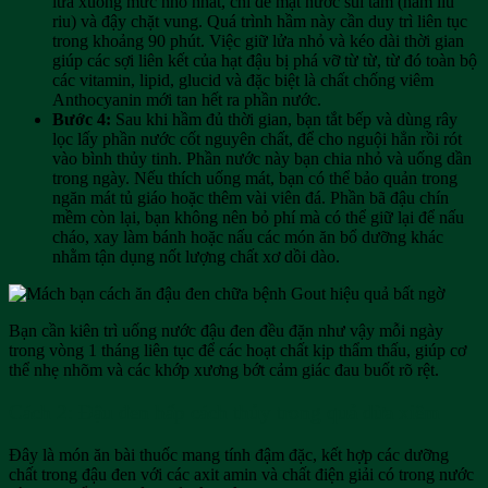
lửa xuống mức nhỏ nhất, chỉ để mặt nước sủi tăm (hầm liu
riu) và đậy chặt vung. Quá trình hầm này cần duy trì liên tục
trong khoảng 90 phút. Việc giữ lửa nhỏ và kéo dài thời gian
giúp các sợi liên kết của hạt đậu bị phá vỡ từ từ, từ đó toàn bộ
các vitamin, lipid, glucid và đặc biệt là chất chống viêm
Anthocyanin mới tan hết ra phần nước.
Bước 4:
Sau khi hầm đủ thời gian, bạn tắt bếp và dùng rây
lọc lấy phần nước cốt nguyên chất, để cho nguội hẳn rồi rót
vào bình thủy tinh. Phần nước này bạn chia nhỏ và uống dần
trong ngày. Nếu thích uống mát, bạn có thể bảo quản trong
ngăn mát tủ giáo hoặc thêm vài viên đá. Phần bã đậu chín
mềm còn lại, bạn không nên bỏ phí mà có thể giữ lại để nấu
cháo, xay làm bánh hoặc nấu các món ăn bổ dưỡng khác
nhằm tận dụng nốt lượng chất xơ dồi dào.
Bạn cần kiên trì uống nước đậu đen đều đặn như vậy mỗi ngày
trong vòng 1 tháng liên tục để các hoạt chất kịp thẩm thấu, giúp cơ
thể nhẹ nhõm và các khớp xương bớt cảm giác đau buốt rõ rệt.
Cách 2: Đậu đen hấp cách thủy trong quả dừa xiêm
Đây là món ăn bài thuốc mang tính đậm đặc, kết hợp các dưỡng
chất trong đậu đen với các axit amin và chất điện giải có trong nước