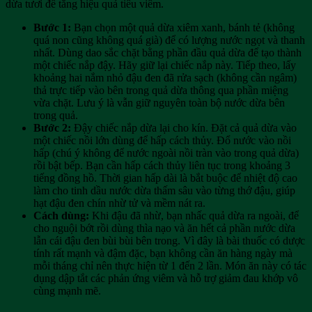
dừa tươi để tăng hiệu quả tiêu viêm.
Bước 1:
Bạn chọn một quả dừa xiêm xanh, bánh tẻ (không
quá non cũng không quá già) để có lượng nước ngọt và thanh
nhất. Dùng dao sắc chặt bằng phần đầu quả dừa để tạo thành
một chiếc nắp đậy. Hãy giữ lại chiếc nắp này. Tiếp theo, lấy
khoảng hai nắm nhỏ đậu đen đã rửa sạch (không cần ngâm)
thả trực tiếp vào bên trong quả dừa thông qua phần miệng
vừa chặt. Lưu ý là vẫn giữ nguyên toàn bộ nước dừa bên
trong quả.
Bước 2:
Đậy chiếc nắp dừa lại cho kín. Đặt cả quả dừa vào
một chiếc nồi lớn dùng để hấp cách thủy. Đổ nước vào nồi
hấp (chú ý không để nước ngoài nồi tràn vào trong quả dừa)
rồi bật bếp. Bạn cần hấp cách thủy liên tục trong khoảng 3
tiếng đồng hồ. Thời gian hấp dài là bắt buộc để nhiệt độ cao
làm cho tinh dầu nước dừa thấm sâu vào từng thớ đậu, giúp
hạt đậu đen chín nhừ tử và mềm nát ra.
Cách dùng:
Khi đậu đã nhừ, bạn nhấc quả dừa ra ngoài, để
cho nguội bớt rồi dùng thìa nạo và ăn hết cả phần nước dừa
lẫn cái đậu đen bùi bùi bên trong. Vì đây là bài thuốc có dược
tính rất mạnh và đậm đặc, bạn không cần ăn hàng ngày mà
mỗi tháng chỉ nên thực hiện từ 1 đến 2 lần. Món ăn này có tác
dụng dập tắt các phản ứng viêm và hỗ trợ giảm đau khớp vô
cùng mạnh mẽ.