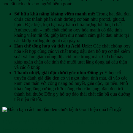
học rất tích cực cho người bệnh gout:
Sở hữu khả năng kháng viêm mạnh mẽ:
Trong hạt đậu đen
chứa các thành phần dinh dưỡng cơ bản như protid, glucid,
lipid. Đặc biệt, loại hạt này hàm chứa lượng lớn hoạt chất
Anthocyanin – một chất chống oxy hóa mạnh có đặc tính
kháng viêm rất tốt, giúp làm dịu nhanh cảm giác đau nhức tại
các khớp xương do gout cấp gây ra.
Hạn chế tổng hợp và tích tụ Acid Uric:
Các chất chống oxy
hóa kết hợp cùng các vi chất trong đậu đen hỗ trợ cơ thể kiểm
soát và làm giảm nồng độ acid uric trong máu. Cơ chế này
giúp ngăn chặn các tinh thể muối urat lắng đọng tại cầu thận
và các ổ khớp.
Thanh nhiệt, giải độc dưới góc nhìn Đông y:
Y học cổ
truyền đánh giá đậu đen có vị ngọt nhạt, tính mát, đi vào các
kinh can thận với công năng bổ huyết, giải độc, lợi tiểu. Nhờ
khả năng tăng cường chức năng cho cân tạng, đậu đen trở
thành bài thuốc Đông y hỗ trợ đào thải chất cặn bã qua đường
tiết niệu rất tốt.
Cách chế biến đậu đen thành bài thuốc hỗ
trợ trị gout tại nhà