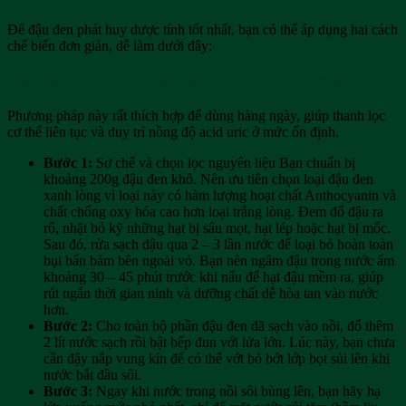
Để đậu đen phát huy dược tính tốt nhất, bạn có thể áp dụng hai cách
chế biến đơn giản, dễ làm dưới đây:
Cách 1: Nấu nước cốt đậu đen uống thay nước lọc
Phương pháp này rất thích hợp để dùng hàng ngày, giúp thanh lọc
cơ thể liên tục và duy trì nồng độ acid uric ở mức ổn định.
Bước 1:
Sơ chế và chọn lọc nguyên liệu Bạn chuẩn bị
khoảng 200g đậu đen khô. Nên ưu tiên chọn loại đậu đen
xanh lòng vì loại này có hàm lượng hoạt chất Anthocyanin và
chất chống oxy hóa cao hơn loại trắng lòng. Đem đổ đậu ra
rổ, nhặt bỏ kỹ những hạt bị sâu mọt, hạt lép hoặc hạt bị mốc.
Sau đó, rửa sạch đậu qua 2 – 3 lần nước để loại bỏ hoàn toàn
bụi bẩn bám bên ngoài vỏ. Bạn nên ngâm đậu trong nước ấm
khoảng 30 – 45 phút trước khi nấu để hạt đậu mềm ra, giúp
rút ngắn thời gian ninh và dưỡng chất dễ hòa tan vào nước
hơn.
Bước 2:
Cho toàn bộ phần đậu đen đã sạch vào nồi, đổ thêm
2 lít nước sạch rồi bật bếp đun với lửa lớn. Lúc này, bạn chưa
cần đậy nắp vung kín để có thể vớt bỏ bớt lớp bọt sủi lên khi
nước bắt đầu sôi.
Bước 3:
Ngay khi nước trong nồi sôi bùng lên, bạn hãy hạ