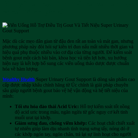
Bí quyết làm sạch tinh thể urat và thanh lọc
hệ bài tiết chuyên sâu
Mặc dù các mẹo dân gian từ đậu đen rất an toàn và mát gan, nhưng
phương pháp này đòi hỏi sự kiên trì đun nấu mất nhiều thời gian và
hiệu quả phụ thuộc nhiều vào cơ địa của từng người. Để kiểm soát
bệnh gout một cách bài bản, khoa học và tiện lợi hơn, xu hướng
hiện nay là kết hợp bổ sung các viên uống thảo dược được chuẩn
hóa về hàm lượng.
Wealthy Health
Super Urinary Gout Support là dòng sản phẩm cao
cấp được nhập khẩu chính hãng từ Úc chính là giải pháp chuyên
sâu giúp người bệnh gout bảo vệ hệ vận động và hệ tiết niệu của
mình:
Tối ưu hóa đào thải Acid Uric:
Hỗ trợ kiểm soát tốt nồng
độ acid uric trong máu, ngăn ngừa từ gốc nguy cơ kết tinh
muối urat tại khớp.
Giảm sưng đau, chống viêm khớp:
Các hoạt chất chiết xuất
tự nhiên giúp làm dịu nhanh tình trạng sưng tấy, nóng đỏ ở
các khớp ngón tay, ngón chân, trả lại sự linh hoạt cho người