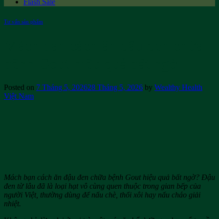
Flash Sale
Tư vấn sản phẩm
Mách bạn cách ăn đậu đen chữa
bệnh Gout hiệu quả bất ngờ
Posted on
7 Tháng 5, 2026
28 Tháng 5, 2026
by
Wealthy Health
Việt Nam
Mách bạn cách ăn đậu đen chữa bệnh Gout hiệu quả bất ngờ? Đậu
đen từ lâu đã là loại hạt vô cùng quen thuộc trong gian bếp của
người Việt, thường dùng để nấu chè, thổi xôi hay nấu cháo giải
nhiệt.