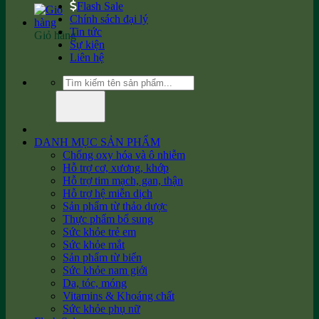
Flash Sale
Chính sách đại lý
Tin tức
Giỏ hàng
Sự kiện
Liên hệ
Tìm
kiếm:
DANH MỤC SẢN PHẨM
Chống oxy hóa và ô nhiễm
Hỗ trợ cơ, xương, khớp
Hỗ trợ tim mạch, gan, thận
Hỗ trợ hệ miễn dịch
Sản phẩm từ thảo dược
Thực phẩm bổ sung
Sức khỏe trẻ em
Sức khỏe mắt
Sản phẩm từ biển
Sức khỏe nam giới
Da, tóc, móng
Vitamins & Khoáng chất
Sức khỏe phụ nữ