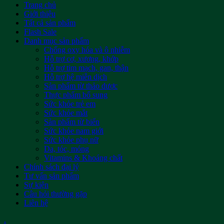
Trang chủ
Giới thiệu
Tất cả sản phẩm
Flash Sale
Danh mục sản phẩm
Chống oxy hóa và ô nhiễm
Hỗ trợ cơ, xương, khớp
Hỗ trợ tim mạch, gan, thận
Hỗ trợ hệ miễn dịch
Sản phẩm từ thảo dược
Thực phẩm bổ sung
Sức khỏe trẻ em
Sức khỏe mắt
Sản phẩm từ biển
Sức khỏe nam giới
Sức khỏe phụ nữ
Da, tóc, móng
Vitamins & Khoáng chất
Chính sách đại lý
Tư vấn sản phẩm
Sự kiện
Câu hỏi thường gặp
Liên hệ
.