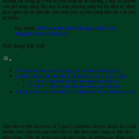
Không chỉ dừng lại ở vai trò một món ăn bổ dưỡng, y học cổ truyền
còn ghi nhận dùng đậu đen là một phương pháp hỗ trợ điều trị bệnh
gout (gút) rất tốt nhờ đặc tính lành tính và khả năng làm dịu cơn đau
tự nhiên.
Đọc thêm:
Mách bạn bài thuốc dân gian chữa Gout
bằng đậu xanh rất hiệu quả
Nội dung bài viết
Vì sao đậu đen lại có khả năng hỗ trợ điều trị bệnh gout?
Cách chế biến đậu đen thành bài thuốc hỗ trợ trị gout tại nhà
Cách 1: Nấu nước cốt đậu đen uống thay nước lọc
Cách 2: Đậu đen hấp cách thủy trong quả dừa xiêm
Bí quyết làm sạch tinh thể urat và thanh lọc hệ bài tiết chuyên sâu
Vì sao đậu đen lại có khả năng hỗ trợ điều
trị bệnh gout?
Đậu đen có tên khoa học là Vigna Cylindrica Skeels, thuộc họ Cánh
bướm, bao gồm hai loại phổ biến là đậu đen xanh lòng và đậu đen
trắng lòng. Việc sử dụng loại hạt này mang lại những tác động sinh