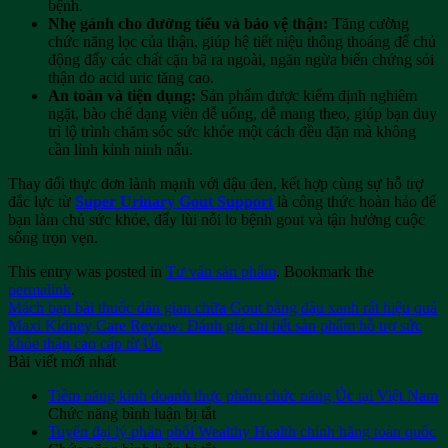
bệnh.
Nhẹ gánh cho đường tiểu và bảo vệ thận:
Tăng cường
chức năng lọc của thận, giúp hệ tiết niệu thông thoáng để chủ
động đẩy các chất cặn bã ra ngoài, ngăn ngừa biến chứng sỏi
thận do acid uric tăng cao.
An toàn và tiện dụng:
Sản phẩm được kiểm định nghiêm
ngặt, bào chế dạng viên dễ uống, dễ mang theo, giúp bạn duy
trì lộ trình chăm sóc sức khỏe một cách đều đặn mà không
cần lỉnh kỉnh ninh nấu.
Thay đổi thực đơn lành mạnh với đậu đen, kết hợp cùng sự hỗ trợ
đắc lực từ
Super Urinary Gout Support
là công thức hoàn hảo để
bạn làm chủ sức khỏe, đẩy lùi nỗi lo bệnh gout và tận hưởng cuộc
sống trọn vẹn.
This entry was posted in
Tư vấn sản phẩm
. Bookmark the
permalink
.
Mách bạn bài thuốc dân gian chữa Gout bằng đậu xanh rất hiệu quả
Maxi Kidney Care Review: Đánh giá chi tiết sản phẩm hỗ trợ sức
khỏe thận cao cấp từ Úc
Bài viết mới nhất
Tiềm năng kinh doanh thực phẩm chức năng Úc tại Việt Nam
ở
Chức năng bình luận bị tắt
Tiềm
Tuyển đại lý phân phối Wealthy Health chính hãng toàn quốc