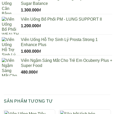
Sugar Balance
1.020.000₫.
là:
1.300.000
₫
800.000₫.
Viên Uống Bổ Phổi PM - LUNG SUPPORT II
1.200.000
₫
Viên Uống Hỗ Trợ Sinh Lý Prosta Strong 1
Enhance Plus
1.600.000
₫
Viên Ngậm Sáng Mắt Cho Trẻ Em Ocuberry Plus +
Super Food
480.000
₫
SẢN PHẨM TƯƠNG TỰ