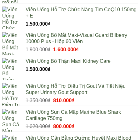
gốc
hiện
Viên Uống Hỗ Trợ Chức Năng Tim CoQ10 150mg
là:
tại
+ E
1.350.000₫.
là:
1.500.000
₫
1.215.000₫.
Viên Uống Bổ Mắt Maxi-Visual Guard Bilberry
10000 Plus - Hộp 60 Viên
Giá
1.600.000
₫
Giá
1.900.000
₫
gốc
hiện
Viên Uống Bổ Thận Maxi Kidney Care
là:
tại
1.900.000₫.
là:
1.500.000
₫
1.600.000₫.
Viên Uống Hỗ Trợ Điều Trị Gout Và Tiết Niệu
Super Urinary Gout Support
Giá
810.000
₫
Giá
1.350.000
₫
gốc
hiện
Viên Uống Sụn Cá Mập Marine Blue Shark
là:
tại
Cartilage 750mg
1.350.000₫.
là:
Giá
800.000
₫
Giá
1.020.000
₫
810.000₫.
gốc
hiện
Viên Uống Cân Bằng Đường Huyết Maxi Blood
là:
tại