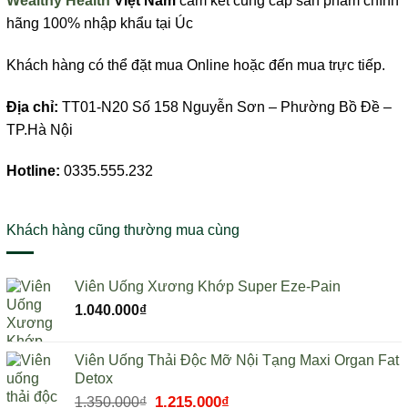
Wealthy Health
Việt Nam
cam kết cung cấp sản phẩm chính
hãng 100% nhập khẩu tại Úc
Khách hàng có thể đặt mua Online hoặc đến mua trực tiếp.
Địa chỉ:
TT01-N20 Số 158 Nguyễn Sơn – Phường Bồ Đề –
TP.Hà Nội
Hotline:
0335.555.232
Khách hàng cũng thường mua cùng
Viên Uống Xương Khớp Super Eze-Pain
1.040.000
₫
Viên Uống Thải Độc Mỡ Nội Tạng Maxi Organ Fat
Detox
Giá
1.215.000
₫
Giá
1.350.000
₫