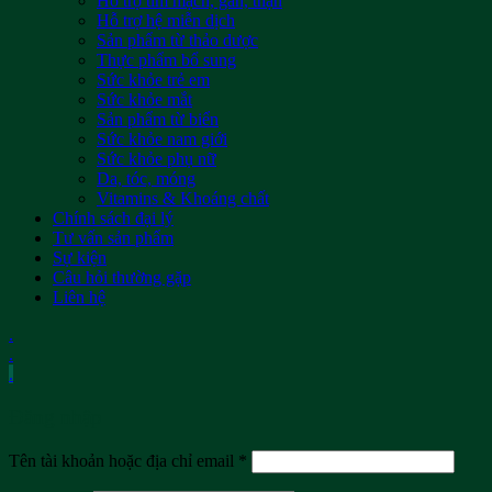
Hỗ trợ tim mạch, gan, thận
Hỗ trợ hệ miễn dịch
Sản phẩm từ thảo dược
Thực phẩm bổ sung
Sức khỏe trẻ em
Sức khỏe mắt
Sản phẩm từ biển
Sức khỏe nam giới
Sức khỏe phụ nữ
Da, tóc, móng
Vitamins & Khoáng chất
Chính sách đại lý
Tư vấn sản phẩm
Sự kiện
Câu hỏi thường gặp
Liên hệ
.
.
.
Đăng nhập
Tên tài khoản hoặc địa chỉ email
*