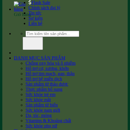
Flash Sale
Chính sách đại lý
Tin tức
Giỏ hàng
Sự kiện
Liên hệ
Tìm
kiếm:
DANH MỤC SẢN PHẨM
Chống oxy hóa và ô nhiễm
Hỗ trợ cơ, xương, khớp
Hỗ trợ tim mạch, gan, thận
Hỗ trợ hệ miễn dịch
Sản phẩm từ thảo dược
Thực phẩm bổ sung
Sức khỏe trẻ em
Sức khỏe mắt
Sản phẩm từ biển
Sức khỏe nam giới
Da, tóc, móng
Vitamins & Khoáng chất
Sức khỏe phụ nữ