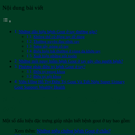
Nội dung bài viết
Những dấu hiệu bệnh Gout ở tay thường gặp?
Không thể cử động tay dễ dàng
Thường xuyên đau nhức tay
Sưng tấy, nóng cổ tay
Biểu hiện bất thường ở vùng da khớp tay
Xuất hiện những nốt tophi
Những mối nguy hiểm bệnh Gout ở tay gây cho người bệnh?
Phương pháp điều trị bệnh Gout ở tay?
Điều trị ngoại khoa
Điều trị nội khoa
Viên Uống Hỗ Trợ Điều Trị Gout Và Tiết Niệu Super Urinary
Gout Support Wealthy Health
Những dấu hiệu bệnh Gout ở tay thường
gặp?
Một số dấu hiệu đặc trưng giúp nhận biết bệnh gout ở tay bao gồm:
Xem thêm:
Những triệu chứng bệnh Gout ở chân?