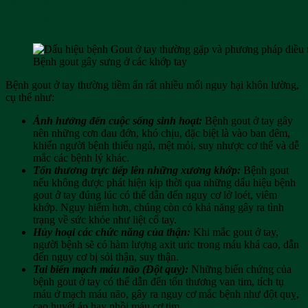
Những mối nguy hiểm bệnh Gout ở tay gây
cho người bệnh?
Bệnh gout gây sưng ở các khớp tay
Bệnh gout ở tay thường tiềm ẩn rất nhiều mối nguy hại khôn lường,
cụ thể như:
Ảnh hưởng đến cuộc sống sinh hoạt:
Bệnh gout ở tay gây
nên những cơn đau đớn, khó chịu, đặc biệt là vào ban đêm,
khiến người bệnh thiếu ngủ, mệt mỏi, suy nhược cơ thể và dễ
mắc các bệnh lý khác.
Tổn thương trực tiếp lên những xương khớp:
Bệnh gout
nếu không được phát hiện kịp thời qua những dấu hiệu bệnh
gout ở tay đúng lúc có thể dẫn đến nguy cơ lở loét, viêm
khớp. Nguy hiểm hơn, chúng còn có khả năng gây ra tình
trạng về sức khỏe như liệt cổ tay.
Hủy hoại các chức năng của thận:
Khi mắc gout ở tay,
người bệnh sẽ có hàm lượng axit uric trong máu khá cao, dẫn
đến nguy cơ bị sỏi thận, suy thận.
Tai biến mạch máu não (Đột quỵ):
Những biến chứng của
bệnh gout ở tay có thể dẫn đến tổn thương van tim, tích tụ
máu ở mạch máu não, gây ra nguy cơ mắc bệnh như đột quỵ,
cao huyết áp hay nhồi máu cơ tim,…