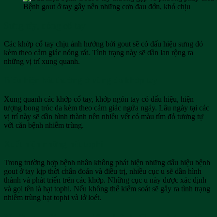
Bệnh gout ở tay gây nên những cơn đau đớn, khó chịu
Sưng tấy, nóng cổ tay
Các khớp cổ tay chịu ảnh hưởng bởi gout sẽ có dấu hiệu sưng đỏ
kèm theo cảm giác nóng rát. Tình trạng này sẽ dần lan rộng ra
những vị trí xung quanh.
Biểu hiện bất thường ở vùng da khớp tay
Xung quanh các khớp cổ tay, khớp ngón tay có dấu hiệu, hiện
tượng bong tróc da kèm theo cảm giác ngứa ngáy. Lâu ngày tại các
vị trí này sẽ dần hình thành nên nhiều vết có màu tím đỏ tương tự
với căn bệnh nhiễm trùng.
Xuất hiện những nốt tophi
Trong trường hợp bệnh nhân không phát hiện những dấu hiệu bệnh
gout ở tay kịp thời chẩn đoán và điều trị, nhiều cục u sẽ dần hình
thành và phát triển trên các khớp. Những cục u này được xác định
và gọi tên là hạt tophi. Nếu không thể kiểm soát sẽ gây ra tình trạng
nhiễm trùng hạt tophi và lở loét.