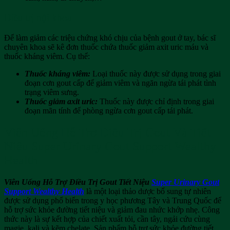
Điều trị nội khoa
Để làm giảm các triệu chứng khó chịu của bệnh gout ở tay, bác sĩ
chuyên khoa sẽ kê đơn thuốc chứa thuốc giảm axit uric máu và
thuốc kháng viêm. Cụ thể:
Thuốc kháng viêm:
Loại thuốc này được sử dụng trong giai
đoạn cơn gout cấp để giảm viêm và ngăn ngừa tái phát tình
trạng viêm sưng.
Thuốc giảm axit uric:
Thuốc này được chỉ định trong giai
đoạn mãn tính để phòng ngừa cơn gout cấp tái phát.
Viên Uống Hỗ Trợ Điều Trị Gout Và Tiết
Niệu Super Urinary Gout Support Wealthy
Health
Viên Uống Hỗ Trợ Điều Trị Gout Tiết Niệu
Super Urinary Gout
Support Wealthy Health
là một loại thảo dược bổ sung tự nhiên
được sử dụng phổ biến trong y học phương Tây và Trung Quốc để
hỗ trợ sức khỏe đường tiết niệu và giảm đau nhức khớp nhẹ. Công
thức này là sự kết hợp của chiết xuất tỏi, cần tây, ngải cứu cùng
magie, kali và kẽm chelate. Sản phẩm hỗ trợ sức khỏe đường tiết