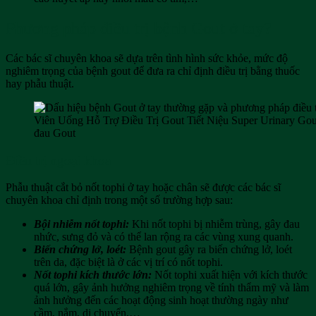
Phương pháp điều trị bệnh Gout ở tay?
Các bác sĩ chuyên khoa sẽ dựa trên tình hình sức khỏe, mức độ
nghiêm trọng của bệnh gout để đưa ra chỉ định điều trị bằng thuốc
hay phẫu thuật.
Viên Uống Hỗ Trợ Điều Trị Gout Tiết Niệu Super Urinary Gou
đau Gout
Điều trị ngoại khoa
Phẫu thuật cắt bỏ nốt tophi ở tay hoặc chân sẽ được các bác sĩ
chuyên khoa chỉ định trong một số trường hợp sau:
Bội nhiễm nốt tophi:
Khi nốt tophi bị nhiễm trùng, gây đau
nhức, sưng đỏ và có thể lan rộng ra các vùng xung quanh.
Biến chứng lở, loét:
Bệnh gout gây ra biến chứng lở, loét
trên da, đặc biệt là ở các vị trí có nốt tophi.
Nốt tophi kích thước lớn:
Nốt tophi xuất hiện với kích thước
quá lớn, gây ảnh hưởng nghiêm trọng về tính thẩm mỹ và làm
ảnh hưởng đến các hoạt động sinh hoạt thường ngày như
cầm, nắm, di chuyển,…