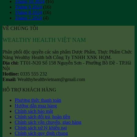
Tháng 10 2024
(16)
Tháng 9 2024
(16)
Tháng 8 2024
(16)
Tháng 7 2024
(4)
VỀ CHÚNG TÔI
WEALTHY HEALTH VIỆT NAM
Phân phối độc quyền các sản phẩm Dược Phẩm, Thực Phẩm Chức
Năng Wealthy Health bởi Công Ty TNHH XNK HQM.
Địa chỉ:
TT01-N20 Số 158 Nguyễn Sơn - Phường Bồ Đề - TP.Hà
Nội
Hotline:
0335 555 232
Email:
Wealthyhealthvietnam@gmail.com
HỖ TRỢ KHÁCH HÀNG
Phương thức thanh toán
Hướng dẫn mua hàng
Chính sách bảo mật
Chính sách đổi trả, hoàn tiền
Chính sách vận chuyển, giao hàng
Chính sách xử lý khiếu nại
Chính sách quy định chung