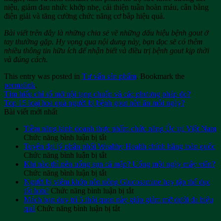
niệu, giảm đau nhức khớp nhẹ, cải thiện tuần hoàn máu, cân bằng
điện giải và tăng cường chức năng cơ bắp hiệu quả.
Bài viết trên đây là những chia sẻ về những dấu hiệu bệnh gout ở
tay thường gặp. Hy vọng qua nội dung này, bạn đọc sẽ có thêm
nhiều thông tin hữu ích để nhận biết và điều trị bệnh gout kịp thời
và đúng cách.
This entry was posted in
Tư vấn sản phẩm
. Bookmark the
permalink
.
Tìm hiểu chỉ số mỡ nội tạng chuẩn và các phương pháp đo?
Top 15 loại hoa quả người bị bệnh gout nên ăn mỗi ngày?
Bài viết mới nhất
Tiềm năng kinh doanh thực phẩm chức năng Úc tại Việt Nam
ở
Chức năng bình luận bị tắt
Tiềm
Tuyển đại lý phân phối Wealthy Health chính hãng toàn quốc
năng
ở
Chức năng bình luận bị tắt
kinh
Tuyển
Khi nào thì nên uống sụn cá mập? Uống một ngày mấy viên?
doanh
đại
ở
Chức năng bình luận bị tắt
thực
lý
Khi
Người bị viêm khớp nên uống Glucosamine hay tập thể dục
phẩm
phân
nào
ở
tốt hơn?
Chức năng bình luận bị tắt
chức
phối
thì
Người
Mách bạn duy trì 5 thói quen này giúp giảm mỡ dưới da hiệu
năng
Wealthy
nên
ở
bị
quả
Chức năng bình luận bị tắt
Úc
Health
uống
Mách
viêm