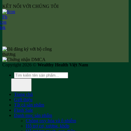
KẾT NỐI VỚI CHÚNG TÔI
Copyright 2026 ©
Wealthy Health Việt Nam
Tìm
kiếm:
Trang chủ
Giới thiệu
Tất cả sản phẩm
Flash Sale
Danh mục sản phẩm
Chống oxy hóa và ô nhiễm
Hỗ trợ cơ, xương, khớp