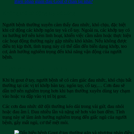
Biên pháp giảm đau Gout ở chân tại nhà?
Không thể cử động tay dễ dàng
Người bệnh thường xuyên cảm thấy đau nhức, khó chịu, đặc biệt
khi cử động các khớp ngón tay và cổ tay. Ngoài ra, các khớp tay có
xu hướng trở nên kém linh hoạt, khiến việc cầm nắm hoặc thực hiện
các hoạt động thường ngày gặp nhiều khó khăn. Nếu không được
điều trị kịp thời, tình trạng này có thể dẫn đến biến dạng khớp, teo
cơ, ảnh hưởng nghiêm trọng đến khả năng vận động của người
bệnh.
Thường xuyên đau nhức tay
Khi bị gout ở tay, người bệnh sẽ có cảm giác đau nhức, khó chịu bất
thường tại các vị trí khớp bàn tay, ngón tay, cổ tay,… Cơn đau sẽ
dần trở nên nghiêm trọng hơn khi bạn thường xuyên dùng tay chạm
vào hoặc va đập vào vị trí bị gout.
Các cơn đau nhức dữ dội thường kéo dài trong vài giờ, đau nhói
hoặc đau âm ỉ. Đau nhiều lần và nặng nề hơn vào ban đêm. Tình
trạng này sẽ làm ảnh hưởng nghiêm trọng đến giấc ngủ của người
bệnh, gây mất ngủ, cơ thể mệt mỏi.