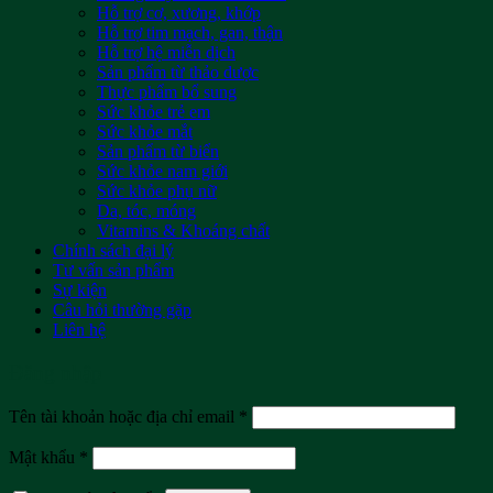
Hỗ trợ cơ, xương, khớp
Hỗ trợ tim mạch, gan, thận
Hỗ trợ hệ miễn dịch
Sản phẩm từ thảo dược
Thực phẩm bổ sung
Sức khỏe trẻ em
Sức khỏe mắt
Sản phẩm từ biển
Sức khỏe nam giới
Sức khỏe phụ nữ
Da, tóc, móng
Vitamins & Khoáng chất
Chính sách đại lý
Tư vấn sản phẩm
Sự kiện
Câu hỏi thường gặp
Liên hệ
Đăng nhập
Tên tài khoản hoặc địa chỉ email
*
Mật khẩu
*