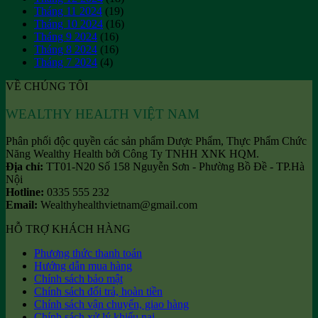
Tháng 11 2024
(19)
Tháng 10 2024
(16)
Tháng 9 2024
(16)
Tháng 8 2024
(16)
Tháng 7 2024
(4)
VỀ CHÚNG TÔI
WEALTHY HEALTH VIỆT NAM
Phân phối độc quyền các sản phẩm Dược Phẩm, Thực Phẩm Chức
Năng Wealthy Health bởi Công Ty TNHH XNK HQM.
Địa chỉ:
TT01-N20 Số 158 Nguyễn Sơn - Phường Bồ Đề - TP.Hà
Nội
Hotline:
0335 555 232
Email:
Wealthyhealthvietnam@gmail.com
HỖ TRỢ KHÁCH HÀNG
Phương thức thanh toán
Hướng dẫn mua hàng
Chính sách bảo mật
Chính sách đổi trả, hoàn tiền
Chính sách vận chuyển, giao hàng
Chính sách xử lý khiếu nại