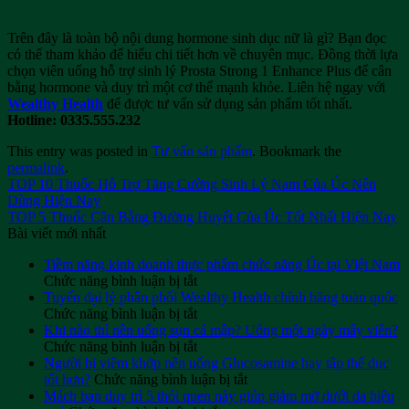
Trên đây là toàn bộ nội dung hormone sinh dục nữ là gì? Bạn đọc
có thể tham khảo để hiểu chi tiết hơn về chuyên mục. Đồng thời lựa
chọn viên uống hỗ trợ sinh lý Prosta Strong 1 Enhance Plus để cân
bằng hormone và duy trì một cơ thể mạnh khỏe. Liên hệ ngay với
Wealthy Health
để được tư vấn sử dụng sản phẩm tốt nhất.
Hotline: 0335.555.232
This entry was posted in
Tư vấn sản phẩm
. Bookmark the
permalink
.
TOP 10 Thuốc Hỗ Trợ Tăng Cường Sinh Lý Nam Của Úc Nên
Dùng Hiện Nay
TOP 5 Thuốc Cân Bằng Đường Huyết Của Úc Tốt Nhất Hiện Nay
Bài viết mới nhất
Tiềm năng kinh doanh thực phẩm chức năng Úc tại Việt Nam
ở
Chức năng bình luận bị tắt
Tiềm
Tuyển đại lý phân phối Wealthy Health chính hãng toàn quốc
năng
ở
Chức năng bình luận bị tắt
kinh
Tuyển
Khi nào thì nên uống sụn cá mập? Uống một ngày mấy viên?
doanh
đại
ở
Chức năng bình luận bị tắt
thực
lý
Khi
Người bị viêm khớp nên uống Glucosamine hay tập thể dục
phẩm
phân
nào
ở
tốt hơn?
Chức năng bình luận bị tắt
chức
phối
thì
Người
Mách bạn duy trì 5 thói quen này giúp giảm mỡ dưới da hiệu