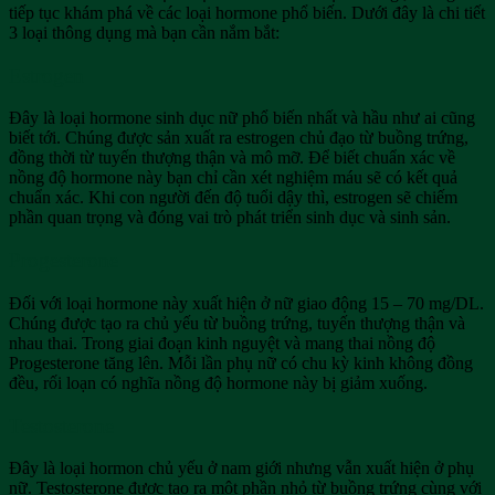
tiếp tục khám phá về các loại hormone phổ biến. Dưới đây là chi tiết
3 loại thông dụng mà bạn cần nắm bắt:
Estrogen
Đây là loại hormone sinh dục nữ phổ biến nhất và hầu như ai cũng
biết tới. Chúng được sản xuất ra estrogen chủ đạo từ buồng trứng,
đồng thời từ tuyến thượng thận và mô mỡ. Để biết chuẩn xác về
nồng độ hormone này bạn chỉ cần xét nghiệm máu sẽ có kết quả
chuẩn xác. Khi con người đến độ tuổi dậy thì, estrogen sẽ chiếm
phần quan trọng và đóng vai trò phát triển sinh dục và sinh sản.
Progesterone
Đối với loại hormone này xuất hiện ở nữ giao động 15 – 70 mg/DL.
Chúng được tạo ra chủ yếu từ buồng trứng, tuyến thượng thận và
nhau thai. Trong giai đoạn kinh nguyệt và mang thai nồng độ
Progesterone tăng lên. Mỗi lần phụ nữ có chu kỳ kinh không đồng
đều, rối loạn có nghĩa nồng độ hormone này bị giảm xuống.
Testosterone
Đây là loại hormon chủ yếu ở nam giới nhưng vẫn xuất hiện ở phụ
nữ. Testosterone được tạo ra một phần nhỏ từ buồng trứng cùng với