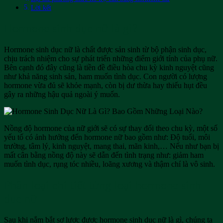
Lời kết
Hormone sinh dục nữ là gì?
Hormone sinh dục nữ là chất được sản sinh từ bộ phận sinh dục,
chịu trách nhiệm cho sự phát triển những điểm giới tính của phụ nữ.
Bên cạnh đó đây cũng là tiền đề điều hòa chu kỳ kinh nguyệt cũng
như khả năng sinh sản, ham muốn tình dục. Con người có lượng
hormone vừa đủ sẽ khỏe mạnh, còn bị dư thừa hay thiếu hụt đều
gây ra những hậu quả ngoài ý muốn.
Nồng độ hormone của nữ giới sẽ có sự thay đổi theo chu kỳ, một số
yếu tố có ảnh hưởng đến hormone nữ bao gồm như: Độ tuổi, môi
trường, tâm lý, kinh nguyệt, mang thai, mãn kinh,… Nếu như bạn bị
mất cân bằng nồng độ này sẽ dẫn đến tình trạng như: giảm ham
muốn tình dục, rụng tóc nhiều, loãng xương và thậm chí là vô sinh.
Phân loại chi tiết từng loại hormone sinh
dục nữ
Sau khi nắm bắt sơ lược được hormone sinh dục nữ là gì, chúng ta