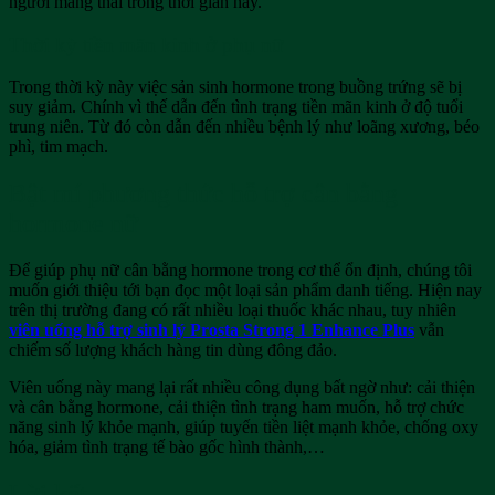
người mang thai trong thời gian này.
Thời kỳ tiền mãn kinh ở phụ nữ
Trong thời kỳ này việc sản sinh hormone trong buồng trứng sẽ bị
suy giảm. Chính vì thế dẫn đến tình trạng tiền mãn kinh ở độ tuổi
trung niên. Từ đó còn dẫn đến nhiều bệnh lý như loãng xương, béo
phì, tim mạch.
Bật mí phương thức hỗ trợ cân bằng
hormone nữ
Để giúp phụ nữ cân bằng hormone trong cơ thể ổn định, chúng tôi
muốn giới thiệu tới bạn đọc một loại sản phẩm danh tiếng. Hiện nay
trên thị trường đang có rất nhiều loại thuốc khác nhau, tuy nhiên
viên uống hỗ trợ sinh lý Prosta Strong 1 Enhance Plus
vẫn
chiếm số lượng khách hàng tin dùng đông đảo.
Viên uống này mang lại rất nhiều công dụng bất ngờ như: cải thiện
và cân bằng hormone, cải thiện tình trạng ham muốn, hỗ trợ chức
năng sinh lý khỏe mạnh, giúp tuyến tiền liệt mạnh khỏe, chống oxy
hóa, giảm tình trạng tế bào gốc hình thành,…
Lời kết