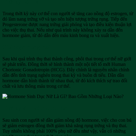
Thời kỳ hành kinh
Trong thời kỳ này cơ thể con người sẽ tăng cao nồng độ estrogen, từ
đó làm nang trứng vỡ và tạo nên hiện tượng trứng rụng. Tiếp đến
Progesterone được nang trứng giải phóng và tạo điều kiện thuận lợi
cho việc thụ thai. Nếu như quá trình này không xảy ra dẫn đến
hormone giảm, từ đó dẫn đến máu kinh bong ra và xuất hiện.
Giai đoạn mang thai
Sau khi quá trình thụ thai thành công, phôi thai trong cơ thể nữ giới
sẽ phát triển. Đồng thời sẽ hình thành một nội tiết tố mới
Human
Chorionic Gonadotropin (HCG). Đây chính là nguyên nhân chính
dẫn đến tình trạng nghén trong thai kỳ và buồn đi tiểu. Dần dần
hormone dần hình thành từ nhau thai, từ đó kích thích sự trao đổi
chất và lưu thông máu trong cơ thể.
Thời kỳ sinh và cho con bú
Sau sinh con người sẽ dần giảm nồng độ hormone, việc cho con bú
sẽ giảm estrogen đồng thời giảm khả năng rụng trứng và thụ thai.
Tuy nhiên không phải 100% phụ nữ đều như vậy, vẫn có những