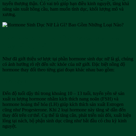
tuyến thượng thận. Có vai trò giúp bạn điều kinh nguyệt, tăng khả
năng sản xuất hồng cầu, ham muốn tình dục, khối lượng mô và
xương.
Hormone sinh dục nữ cùng các giai đoạn
thay đổi cụ thể
Như đã giới thiệu sơ lược tại phần hormone sinh dục nữ là gì, chúng
có ảnh hưởng rõ rệt đến sức khỏe của nữ giới. Đặc biệt nồng độ
hormone thay đổi theo từng giai đoạn khác nhau bao gồm:
Tuổi dậy thì
Đến độ tuổi dậy thì trong khoảng 10 – 13 tuổi, tuyến yên sẽ sản
xuất ra lượng hormone nhằm kích thích nang noãn (FSH) và
hormone hoàng thể hóa (LH) giúp kích thích sản xuất Estrogen
cũng như Progesterone. Khi 2 loại hormone này tăng sẽ dẫn đến
thay đổi trên cơ thể. Cụ thể là tăng cân, phát triển núi đôi, xuất hiện
lông tại nách, bộ phận sinh dục cũng như bắt đầu có chu kỳ kinh
nguyệt.