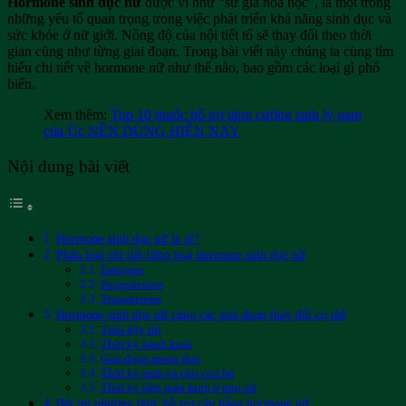
Hormone sinh dục nữ
được ví như “sứ giả hóa học”, là một trong
những yếu tố quan trọng trong việc phát triển khả năng sinh dục và
sức khỏe ở nữ giới. Nồng độ của nội tiết tố sẽ thay đổi theo thời
gian cũng như từng giai đoạn. Trong bài viết này chúng ta cùng tìm
hiểu chi tiết về hormone nữ như thế nào, bao gồm các loại gì phổ
biến.
Xem thêm:
Top 10 thuốc hỗ trợ tăng cường sinh lý nam
của Úc NÊN DÙNG HIỆN NAY
Nội dung bài viết
Hormone sinh dục nữ là gì?
Phân loại chi tiết từng loại hormone sinh dục nữ
Estrogen
Progesterone
Testosterone
Hormone sinh dục nữ cùng các giai đoạn thay đổi cụ thể
Tuổi dậy thì
Thời kỳ hành kinh
Giai đoạn mang thai
Thời kỳ sinh và cho con bú
Thời kỳ tiền mãn kinh ở phụ nữ
Bật mí phương thức hỗ trợ cân bằng hormone nữ