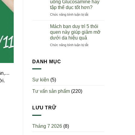
uống Glucosamine hay
nên
toàn
tập thể dục tốt hơn?
uống
quốc
ở
Chức năng bình luận bị tắt
sụn
Người
cá
bị
mập?
Mách bạn duy trì 5 thói
viêm
Uống
quen này giúp giảm mỡ
khớp
một
dưới da hiệu quả
nên
ngày
ở
Chức năng bình luận bị tắt
uống
mấy
Mách
Glucosamine
viên?
bạn
hay
duy
tập
DANH MỤC
trì
thể
5
dục
hân,…
thói
tốt
Sự kiện
(5)
ời.
quen
hơn?
này
Tư vấn sản phẩm
(220)
giúp
giảm
mỡ
dưới
LƯU TRỮ
da
hiệu
quả
Tháng 7 2026
(8)