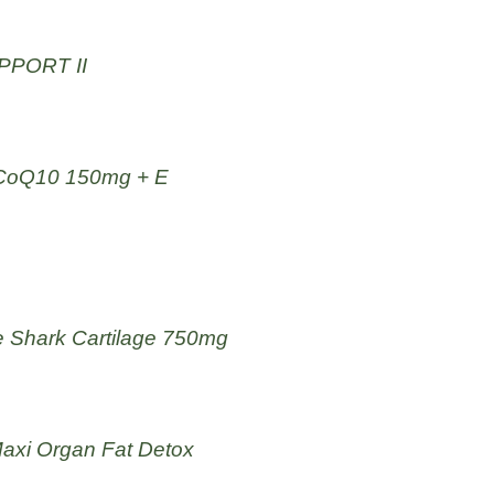
PPORT II
 CoQ10 150mg + E
 Shark Cartilage 750mg
axi Organ Fat Detox