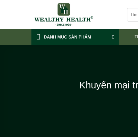
Skip
Tìm
to
kiếm:
content
DANH MỤC SẢN PHẨM
T
Khuyến mại t