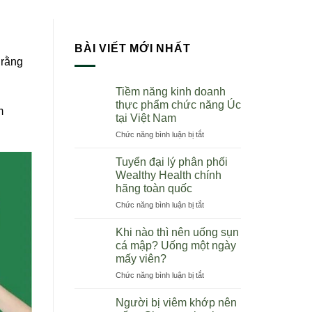
BÀI VIẾT MỚI NHẤT
 rằng
Tiềm năng kinh doanh
thực phẩm chức năng Úc
m
tại Việt Nam
ở
Chức năng bình luận bị tắt
Tiềm
năng
Tuyển đại lý phân phối
kinh
Wealthy Health chính
doanh
hãng toàn quốc
thực
ở
Chức năng bình luận bị tắt
phẩm
Tuyển
chức
đại
năng
Khi nào thì nên uống sụn
lý
Úc
cá mập? Uống một ngày
phân
tại
mấy viên?
phối
Việt
ở
Chức năng bình luận bị tắt
Wealthy
Nam
Khi
Health
nào
chính
Người bị viêm khớp nên
thì
hãng