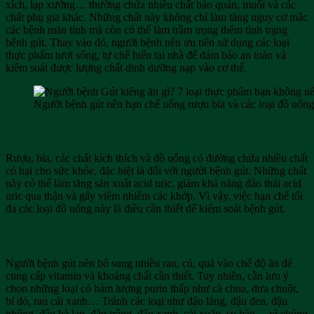
xích, lạp xưởng… thường chứa nhiều chất bảo quản, muối và các
chất phụ gia khác. Những chất này không chỉ làm tăng nguy cơ mắc
các bệnh mãn tính mà còn có thể làm trầm trọng thêm tình trạng
bệnh gút. Thay vào đó, người bệnh nên ưu tiên sử dụng các loại
thực phẩm tươi sống, tự chế biến tại nhà để đảm bảo an toàn và
kiểm soát được lượng chất dinh dưỡng nạp vào cơ thể.
Người bệnh gút nên hạn chế uống rượu bia và các loại đồ uốn
5. Rượu, bia, các loại đồ uống có đường
Rượu, bia, các chất kích thích và đồ uống có đường chứa nhiều chất
có hại cho sức khỏe, đặc biệt là đối với người bệnh gút. Những chất
này có thể làm tăng sản xuất acid uric, giảm khả năng đào thải acid
uric qua thận và gây viêm nhiễm các khớp. Vì vậy, việc hạn chế tối
đa các loại đồ uống này là điều cần thiết để kiểm soát bệnh gút.
6. Các loại rau, củ, quả có hàm lượng purin cao
Người bệnh gút nên bổ sung nhiều rau, củ, quả vào chế độ ăn để
cung cấp vitamin và khoáng chất cần thiết. Tuy nhiên, cần lưu ý
chọn những loại có hàm lượng purin thấp như cà chua, dưa chuột,
bí đỏ, rau cải xanh… Tránh các loại như đậu lăng, đậu đen, đậu
phộng, đậu hà lan, đậu trắng, đậu xanh, cải xoăn, su hào… vì chúng