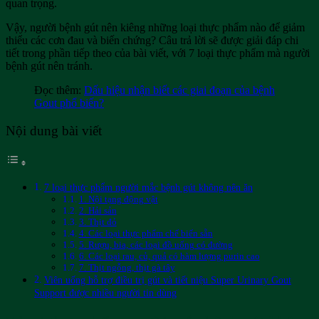
quan trọng.
Vậy, người bệnh gút nên kiêng những loại thực phẩm nào để giảm
thiểu các cơn đau và biến chứng? Câu trả lời sẽ được giải đáp chi
tiết trong phần tiếp theo của bài viết, với 7 loại thực phẩm mà người
bệnh gút nên tránh.
Đọc thêm:
Dấu hiệu nhận biết các giai đoạn của bệnh
Gout phổ biến?
Nội dung bài viết
7 loại thực phẩm người mắc bệnh gút không nên ăn
1. Nội tạng động vật
2. Hải sản
3. Thịt đỏ
4. Các loại thực phẩm chế biến sẵn
5. Rượu, bia, các loại đồ uống có đường
6. Các loại rau, củ, quả có hàm lượng purin cao
7. Thịt ngỗng, thịt gà tây
Viên uống hỗ trợ điều trị gút và tiết niệu Super Urinary Gout
Support được nhiều người tin dùng