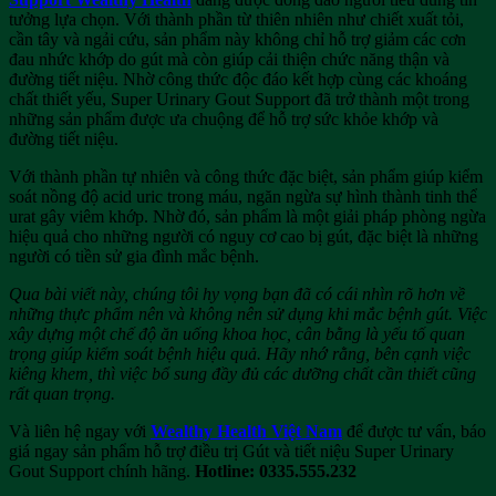
tưởng lựa chọn. Với thành phần từ thiên nhiên như chiết xuất tỏi,
cần tây và ngải cứu, sản phẩm này không chỉ hỗ trợ giảm các cơn
đau nhức khớp do gút mà còn giúp cải thiện chức năng thận và
đường tiết niệu. Nhờ công thức độc đáo kết hợp cùng các khoáng
chất thiết yếu, Super Urinary Gout Support đã trở thành một trong
những sản phẩm được ưa chuộng để hỗ trợ sức khỏe khớp và
đường tiết niệu.
Với thành phần tự nhiên và công thức đặc biệt, sản phẩm giúp kiểm
soát nồng độ acid uric trong máu, ngăn ngừa sự hình thành tinh thể
urat gây viêm khớp. Nhờ đó, sản phẩm là một giải pháp phòng ngừa
hiệu quả cho những người có nguy cơ cao bị gút, đặc biệt là những
người có tiền sử gia đình mắc bệnh.
Qua bài viết này, chúng tôi hy vọng bạn đã có cái nhìn rõ hơn về
những thực phẩm nên và không nên sử dụng khi mắc bệnh gút. Việc
xây dựng một chế độ ăn uống khoa học, cân bằng là yếu tố quan
trọng giúp kiểm soát bệnh hiệu quả. Hãy nhớ rằng, bên cạnh việc
kiêng khem, thì việc bổ sung đầy đủ các dưỡng chất cần thiết cũng
rất quan trọng.
Và liên hệ ngay với
Wealthy Health Việt Nam
để được tư vấn, báo
giá ngay sản phẩm hỗ trợ điều trị Gút và tiết niệu Super Urinary
Gout Support chính hãng.
Hotline: 0335.555.232