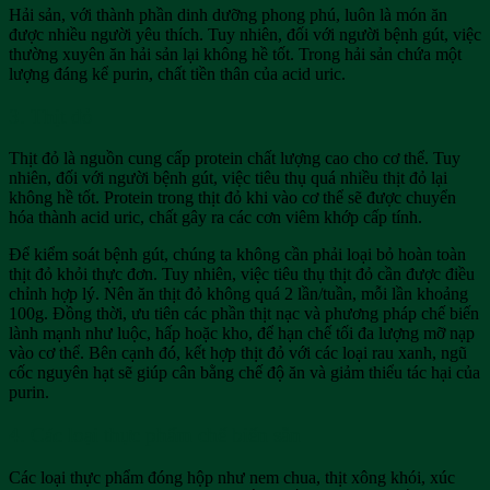
Hải sản, với thành phần dinh dưỡng phong phú, luôn là món ăn
được nhiều người yêu thích. Tuy nhiên, đối với người bệnh gút, việc
thường xuyên ăn hải sản lại không hề tốt. Trong hải sản chứa một
lượng đáng kể purin, chất tiền thân của acid uric.
3. Thịt đỏ
Thịt đỏ là nguồn cung cấp protein chất lượng cao cho cơ thể. Tuy
nhiên, đối với người bệnh gút, việc tiêu thụ quá nhiều thịt đỏ lại
không hề tốt. Protein trong thịt đỏ khi vào cơ thể sẽ được chuyển
hóa thành acid uric, chất gây ra các cơn viêm khớp cấp tính.
Để kiểm soát bệnh gút, chúng ta không cần phải loại bỏ hoàn toàn
thịt đỏ khỏi thực đơn. Tuy nhiên, việc tiêu thụ thịt đỏ cần được điều
chỉnh hợp lý. Nên ăn thịt đỏ không quá 2 lần/tuần, mỗi lần khoảng
100g. Đồng thời, ưu tiên các phần thịt nạc và phương pháp chế biến
lành mạnh như luộc, hấp hoặc kho, để hạn chế tối đa lượng mỡ nạp
vào cơ thể. Bên cạnh đó, kết hợp thịt đỏ với các loại rau xanh, ngũ
cốc nguyên hạt sẽ giúp cân bằng chế độ ăn và giảm thiểu tác hại của
purin.
4. Các loại thực phẩm chế biến sẵn
Các loại thực phẩm đóng hộp như nem chua, thịt xông khói, xúc