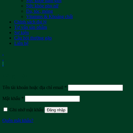
Sức khỏe nam giới
Sức khỏe phụ nữ
Da, tóc, móng
Vitamins & Khoáng chất
Chính sách đại lý
Tư vấn sản phẩm
Sự kiện
Câu hỏi thường gặp
Liên hệ
.
.
.
Đăng nhập
Tên tài khoản hoặc địa chỉ email
*
Mật khẩu
*
Ghi nhớ mật khẩu
Đăng nhập
Quên mật khẩu?