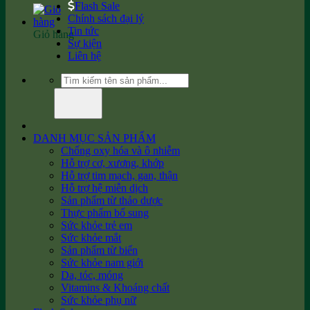
Flash Sale
Chính sách đại lý
Tin tức
Giỏ hàng
Sự kiện
Liên hệ
Tìm
kiếm:
DANH MỤC SẢN PHẨM
Chống oxy hóa và ô nhiễm
Hỗ trợ cơ, xương, khớp
Hỗ trợ tim mạch, gan, thận
Hỗ trợ hệ miễn dịch
Sản phẩm từ thảo dược
Thực phẩm bổ sung
Sức khỏe trẻ em
Sức khỏe mắt
Sản phẩm từ biển
Sức khỏe nam giới
Da, tóc, móng
Vitamins & Khoáng chất
Sức khỏe phụ nữ