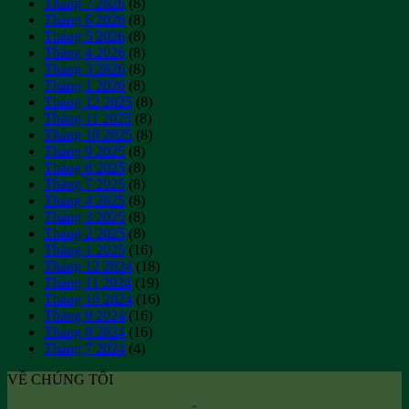
Tháng 7 2026
(8)
viên?
giúp
dục
Tháng 6 2026
(8)
giảm
tốt
Tháng 5 2026
(8)
mỡ
hơn?
Tháng 4 2026
(8)
dưới
Tháng 3 2026
(8)
da
Tháng 1 2026
(8)
hiệu
Tháng 12 2025
(8)
quả
Tháng 11 2025
(8)
Tháng 10 2025
(8)
Tháng 9 2025
(8)
Tháng 8 2025
(8)
Tháng 7 2025
(8)
Tháng 4 2025
(8)
Tháng 3 2025
(8)
Tháng 2 2025
(8)
Tháng 1 2025
(16)
Tháng 12 2024
(18)
Tháng 11 2024
(19)
Tháng 10 2024
(16)
Tháng 9 2024
(16)
Tháng 8 2024
(16)
Tháng 7 2024
(4)
VỀ CHÚNG TÔI