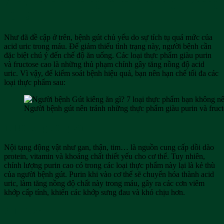
7 loại thực phẩm người mắc bệnh gút không
nên ăn
Như đã đề cập ở trên, bệnh gút chủ yếu do sự tích tụ quá mức của
acid uric trong máu. Để giảm thiểu tình trạng này, người bệnh cần
đặc biệt chú ý đến chế độ ăn uống. Các loại thực phẩm giàu purin
và fructose cao là những thủ phạm chính gây tăng nồng độ acid
uric. Vì vậy, để kiểm soát bệnh hiệu quả, bạn nên hạn chế tối đa các
loại thực phẩm sau:
Người bệnh gút nên tránh những thực phẩm giàu purin và fruct
1. Nội tạng động vật
Nội tạng động vật như gan, thận, tim… là nguồn cung cấp dồi dào
protein, vitamin và khoáng chất thiết yếu cho cơ thể. Tuy nhiên,
chính lượng purin cao có trong các loại thực phẩm này lại là kẻ thù
của người bệnh gút. Purin khi vào cơ thể sẽ chuyển hóa thành acid
uric, làm tăng nồng độ chất này trong máu, gây ra các cơn viêm
khớp cấp tính, khiến các khớp sưng đau và khó chịu hơn.
2. Hải sản