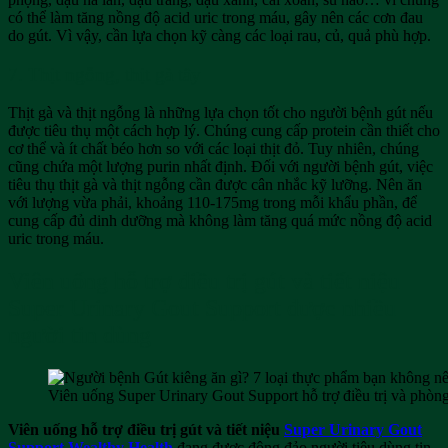
có thể làm tăng nồng độ acid uric trong máu, gây nên các cơn đau
do gút. Vì vậy, cần lựa chọn kỹ càng các loại rau, củ, quả phù hợp.
7. Thịt ngỗng, thịt gà tây
Thịt gà và thịt ngỗng là những lựa chọn tốt cho người bệnh gút nếu
được tiêu thụ một cách hợp lý. Chúng cung cấp protein cần thiết cho
cơ thể và ít chất béo hơn so với các loại thịt đỏ. Tuy nhiên, chúng
cũng chứa một lượng purin nhất định. Đối với người bệnh gút, việc
tiêu thụ thịt gà và thịt ngỗng cần được cân nhắc kỹ lưỡng. Nên ăn
với lượng vừa phải, khoảng 110-175mg trong mỗi khẩu phần, để
cung cấp đủ dinh dưỡng mà không làm tăng quá mức nồng độ acid
uric trong máu.
Viên uống hỗ trợ điều trị gút và tiết niệu
Super Urinary Gout Support được nhiều
người tin dùng
Viên uống Super Urinary Gout Support hỗ trợ điều trị và phò
Viên uống hỗ trợ điều trị gút và tiết niệu
Super Urinary Gout
Support Wealthy Health
đang được đông đảo người tiêu dùng tin