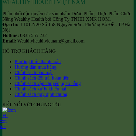
WEALTHY HEALTH VIỆT NAM
Phân phối độc quyền các sản phẩm Dược Phẩm, Thực Phẩm Chức
Năng Wealthy Health bởi Công Ty TNHH XNK HQM.
Địa chỉ:
TT01-N20 Số 158 Nguyễn Sơn - Phường Bồ Đề - TP.Hà
Nội
Hotline:
0335 555 232
Email:
Wealthyhealthvietnam@gmail.com
HỖ TRỢ KHÁCH HÀNG
Phương thức thanh toán
Hướng dẫn mua hàng
Chính sách bảo mật
Chính sách đổi trả, hoàn tiền
Chính sách vận chuyển, giao hàng
Chính sách xử lý khiếu nại
Chính sách quy định chung
KẾT NỐI VỚI CHÚNG TÔI