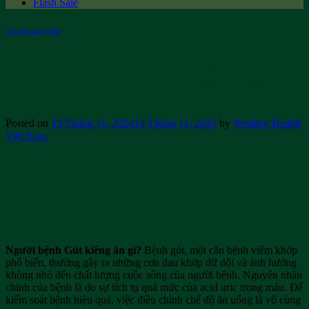
Flash Sale
Tư vấn sản phẩm
Người bệnh Gút kiêng ăn gì? 7
loại thực phẩm bạn không nên ăn
Posted on
15 Tháng 11, 2024
14 Tháng 11, 2024
by
Wealthy Health
Việt Nam
Người bệnh Gút kiêng ăn gì?
Bệnh gút, một căn bệnh viêm khớp
phổ biến, thường gây ra những cơn đau khớp dữ dội và ảnh hưởng
không nhỏ đến chất lượng cuộc sống của người bệnh. Nguyên nhân
chính của bệnh là do sự tích tụ quá mức của acid uric trong máu. Để
kiểm soát bệnh hiệu quả, việc điều chỉnh chế độ ăn uống là vô cùng