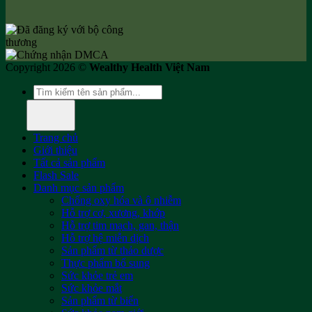
Copyright 2026 ©
Wealthy Health Việt Nam
Tìm
kiếm:
Trang chủ
Giới thiệu
Tất cả sản phẩm
Flash Sale
Danh mục sản phẩm
Chống oxy hóa và ô nhiễm
Hỗ trợ cơ, xương, khớp
Hỗ trợ tim mạch, gan, thận
Hỗ trợ hệ miễn dịch
Sản phẩm từ thảo dược
Thực phẩm bổ sung
Sức khỏe trẻ em
Sức khỏe mắt
Sản phẩm từ biển