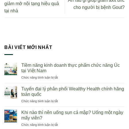
Ăn rau gì giúp giảm axit uric
giảm mỡ nội tạng hiệu quả
cho người bị bệnh Gout?
tại nhà
BÀI VIẾT MỚI NHẤT
Tiềm năng kinh doanh thực phẩm chức năng Úc
tại Việt Nam
ở
Chức năng bình luận bị tắt
Tiềm
năng
Tuyển đại lý phân phối Wealthy Health chính hãng
kinh
toàn quốc
doanh
ở
Chức năng bình luận bị tắt
thực
Tuyển
phẩm
đại
chức
Khi nào thì nên uống sụn cá mập? Uống một ngày
lý
năng
mấy viên?
phân
Úc
ở
Chức năng bình luận bị tắt
phối
tại