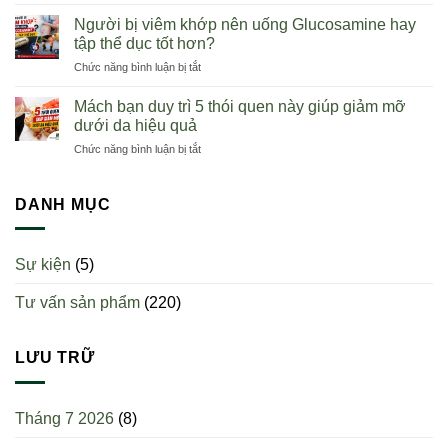
Khi
Wealthy
Việt
nào
Health
Người bị viêm khớp nên uống Glucosamine hay
Nam
thì
chính
tập thể dục tốt hơn?
nên
hãng
ở
Chức năng bình luận bị tắt
uống
toàn
Người
sụn
quốc
bị
cá
Mách bạn duy trì 5 thói quen này giúp giảm mỡ
viêm
mập?
dưới da hiệu quả
khớp
Uống
ở
Chức năng bình luận bị tắt
nên
một
Mách
uống
ngày
bạn
Glucosamine
mấy
duy
DANH MỤC
hay
viên?
trì
tập
5
thể
thói
dục
Sự kiện
(5)
quen
tốt
này
hơn?
Tư vấn sản phẩm
(220)
giúp
giảm
mỡ
dưới
LƯU TRỮ
da
hiệu
quả
Tháng 7 2026
(8)