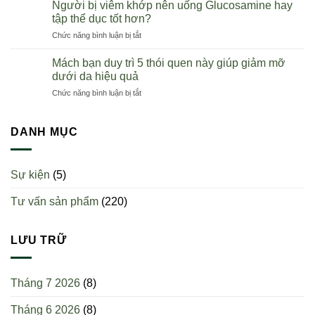
nào
Health
Người bị viêm khớp nên uống Glucosamine hay
Nam
thì
chính
tập thể dục tốt hơn?
nên
hãng
ở
Chức năng bình luận bị tắt
uống
toàn
Người
sụn
quốc
bị
cá
Mách bạn duy trì 5 thói quen này giúp giảm mỡ
viêm
mập?
dưới da hiệu quả
khớp
Uống
ở
Chức năng bình luận bị tắt
nên
một
Mách
uống
ngày
bạn
Glucosamine
mấy
duy
DANH MỤC
hay
viên?
trì
tập
5
thể
thói
dục
Sự kiện
(5)
quen
tốt
này
hơn?
Tư vấn sản phẩm
(220)
giúp
giảm
mỡ
dưới
LƯU TRỮ
da
hiệu
quả
Tháng 7 2026
(8)
Tháng 6 2026
(8)