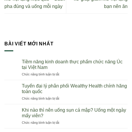
pha đúng và uống mỗi ngày
bạn nên ăn
BÀI VIẾT MỚI NHẤT
Tiềm năng kinh doanh thực phẩm chức năng Úc
tại Việt Nam
ở
Chức năng bình luận bị tắt
Tiềm
năng
Tuyển đại lý phân phối Wealthy Health chính hãng
kinh
toàn quốc
doanh
ở
Chức năng bình luận bị tắt
thực
Tuyển
phẩm
đại
chức
Khi nào thì nên uống sụn cá mập? Uống một ngày
lý
năng
mấy viên?
phân
Úc
ở
Chức năng bình luận bị tắt
phối
tại
Khi
Wealthy
Việt