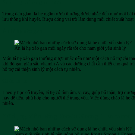
Sử dụng lá hẹ ngâm rượu
Trong dân gian, lá hẹ ngâm rượu thường được nhắc đến như một bài th
lưu thông khí huyết. Rượu đóng vai trò làm dung môi chiết xuất hoạt
Ăn lá hẹ xào gan
Ăn lá hẹ xào gan mỗi ngày rất tốt cho nam giới yếu sinh lý
Món lá hẹ xào gan thường được nhắc đến như một cách hỗ trợ cải thiện 
khi đó gan giàu sắt, vitamin A và các dưỡng chất cần thiết cho quá tr
hỗ trợ cải thiện sinh lý một cách tự nhiên.
Cháo lá hẹ
Theo y học cổ truyền, lá hẹ có tính ấm, vị cay, giúp bổ thận, trợ dươ
này dễ tiêu, phù hợp cho người thể trạng yếu. Việc dùng cháo lá hẹ đ
nhiên.
Sử dụng viên uống Prosta Strong 1 Enhance 
Nam giới yếu sinh lý nên uống bổ sung Prosta Strong 1 Enhanc