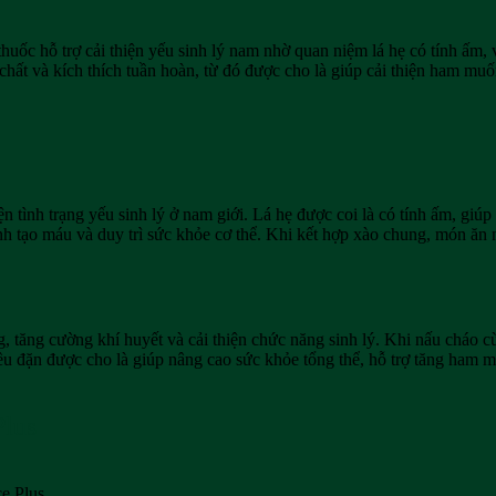
uốc hỗ trợ cải thiện yếu sinh lý nam nhờ quan niệm lá hẹ có tính ấm, 
 chất và kích thích tuần hoàn, từ đó được cho là giúp cải thiện ham m
tình trạng yếu sinh lý ở nam giới. Lá hẹ được coi là có tính ấm, giúp 
ình tạo máu và duy trì sức khỏe cơ thể. Khi kết hợp xào chung, món ăn 
ng, tăng cường khí huyết và cải thiện chức năng sinh lý. Khi nấu cháo c
ều đặn được cho là giúp nâng cao sức khỏe tổng thể, hỗ trợ tăng ham m
Plus
e Plus