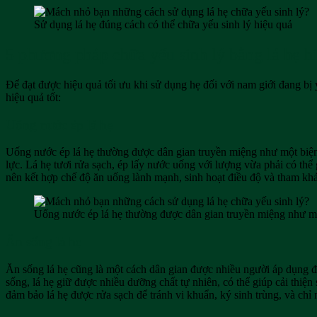
Sử dụng lá hẹ đúng cách có thể chữa yếu sinh lý hiệu quả
5 phương pháp chữa yếu sinh lý bằng lá hẹ h
Để đạt được hiệu quả tối ưu khi sử dụng hẹ đối với nam giới đang bị
hiệu quả tốt:
Uống nước ép lá hẹ
Uống nước ép lá hẹ thường được dân gian truyền miệng như một biện p
lực. Lá hẹ tươi rửa sạch, ép lấy nước uống với lượng vừa phải có thể 
nên kết hợp chế độ ăn uống lành mạnh, sinh hoạt điều độ và tham khảo 
Uống nước ép lá hẹ thường được dân gian truyền miệng như một
Ăn sống lá hẹ
Ăn sống lá hẹ cũng là một cách dân gian được nhiều người áp dụng để 
sống, lá hẹ giữ được nhiều dưỡng chất tự nhiên, có thể giúp cải thiện
đảm bảo lá hẹ được rửa sạch để tránh vi khuẩn, ký sinh trùng, và ch