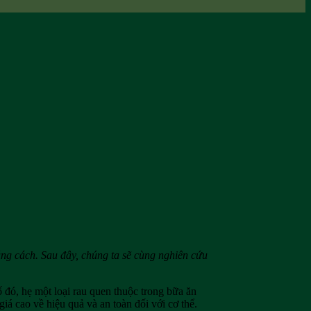
úng cách. Sau đây, chúng ta sẽ cùng nghiên cứu
 đó, hẹ một loại rau quen thuộc trong bữa ăn
iá cao về hiệu quả và an toàn đối với cơ thể.