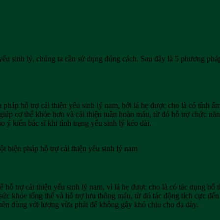
iệu quả
 yếu sinh lý, chúng ta cần sử dụng đúng cách. Sau đây là 5 phương phá
háp hỗ trợ cải thiện yếu sinh lý nam, bởi lá hẹ được cho là có tính ấm
giúp cơ thể khỏe hơn và cải thiện tuần hoàn máu, từ đó hỗ trợ chức năng
ý kiến bác sĩ khi tình trạng yếu sinh lý kéo dài.
 biện pháp hỗ trợ cải thiện yếu sinh lý nam
hỗ trợ cải thiện yếu sinh lý nam, vì lá hẹ được cho là có tác dụng bổ 
 sức khỏe tổng thể và hỗ trợ lưu thông máu, từ đó tác động tích cực đế
ỉ nên dùng với lượng vừa phải để không gây khó chịu cho dạ dày.