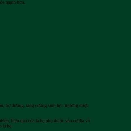
khỏe mạnh hơn.
thận, trợ dương, tăng cường sinh lực, thường được
hiên, hiệu quả của lá hẹ phụ thuộc vào cơ địa và
 lá hẹ.