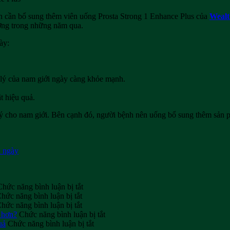
ần cần bổ sung thêm viên uống Prosta Strong 1 Enhance Plus của
Wealt
ường trong những năm qua.
ày:
 lý của nam giới ngày càng khỏe mạnh.
t hiệu quả.
 lý cho nam giới. Bên cạnh đó, người bệnh nên uống bổ sung thêm sản
i ngày
ở
Chức năng bình luận bị tắt
ở
Tiềm
hức năng bình luận bị tắt
Tuyển
ở
năng
hức năng bình luận bị tắt
đại
Khi
kinh
ở
 hơn?
Chức năng bình luận bị tắt
lý
nào
doanh
ở
Người
uả
Chức năng bình luận bị tắt