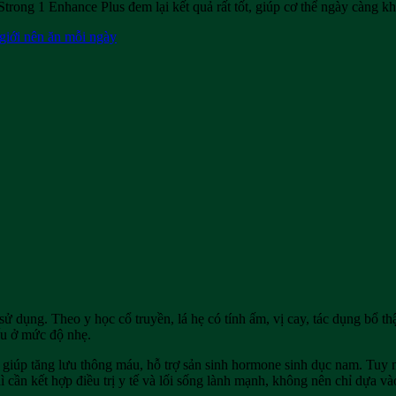
Strong 1 Enhance Plus đem lại kết quả rất tốt, giúp cơ thể ngày càng 
giới nên ăn mỗi ngày
nh sử dụng. Theo y học cổ truyền, lá hẹ có tính ấm, vị cay, tác dụng bổ 
ếu ở mức độ nhẹ.
 giúp tăng lưu thông máu, hỗ trợ sản sinh hormone sinh dục nam. Tuy n
cần kết hợp điều trị y tế và lối sống lành mạnh, không nên chỉ dựa vào