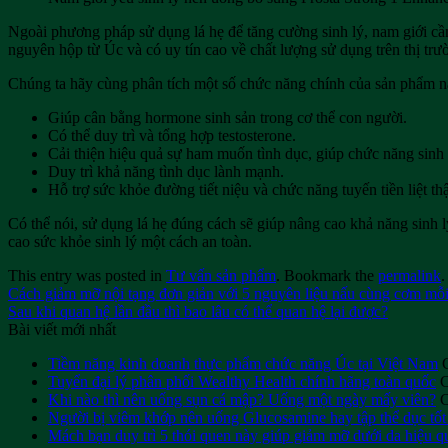
Ngoài phương pháp sử dụng lá hẹ để tăng cường sinh lý, nam giới c
nguyên hộp từ Úc và có uy tín cao về chất lượng sử dụng trên thị tr
Chúng ta hãy cùng phân tích một số chức năng chính của sản phẩm n
Giúp cân bằng hormone sinh sản trong cơ thể con người.
Có thể duy trì và tổng hợp testosterone.
Cải thiện hiệu quả sự ham muốn tình dục, giúp chức năng sinh
Duy trì khả năng tình dục lành mạnh.
Hỗ trợ sức khỏe đường tiết niệu và chức năng tuyến tiền liệt thậ
Có thể nói, sử dụng lá hẹ đúng cách sẽ giúp nâng cao khả năng sinh
cao sức khỏe sinh lý một cách an toàn.
This entry was posted in
Tư vấn sản phẩm
. Bookmark the
permalink
.
Cách giảm mỡ nội tạng đơn giản với 5 nguyên liệu nấu cùng cơm mỗ
Sau khi quan hệ lần đầu thì bao lâu có thể quan hệ lại được?
Bài viết mới nhất
Tiềm năng kinh doanh thực phẩm chức năng Úc tại Việt Nam
Tuyển đại lý phân phối Wealthy Health chính hãng toàn quốc
C
Khi nào thì nên uống sụn cá mập? Uống một ngày mấy viên?
C
Người bị viêm khớp nên uống Glucosamine hay tập thể dục tốt
Mách bạn duy trì 5 thói quen này giúp giảm mỡ dưới da hiệu q