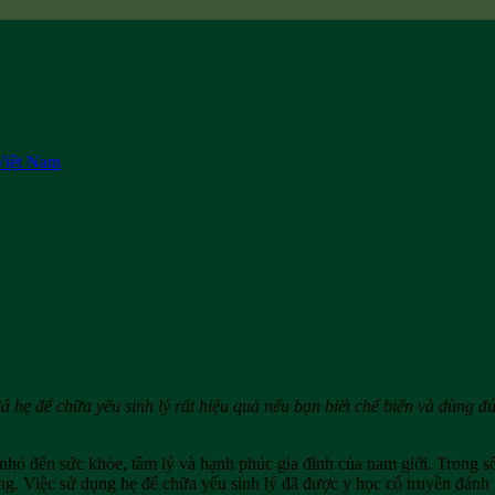
lá hẹ chữa yếu sinh lý?
Việt Nam
 hẹ để chữa yếu sinh lý rất hiệu quả nếu bạn biết chế biến và dùng đ
nhỏ đến sức khỏe, tâm lý và hạnh phúc gia đình của nam giới. Trong số
g. Việc sử dụng hẹ để chữa yếu sinh lý đã được y học cổ truyền đánh g