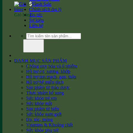
Flash Sale
Chính sách đại lý
Giỏ hàng
Tin tức
Sự kiện
Liên hệ
Tìm
kiếm:
DANH MỤC SẢN PHẨM
Chống oxy hóa và ô nhiễm
Hỗ trợ cơ, xương, khớp
Hỗ trợ tim mạch, gan, thận
Hỗ trợ hệ miễn dịch
Sản phẩm từ thảo dược
Thực phẩm bổ sung
Sức khỏe trẻ em
Sức khỏe mắt
Sản phẩm từ biển
Sức khỏe nam giới
Da, tóc, móng
Vitamins & Khoáng chất
Sức khỏe phụ nữ