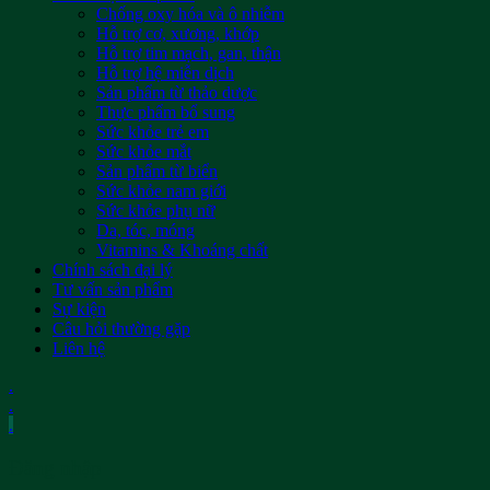
Chống oxy hóa và ô nhiễm
Hỗ trợ cơ, xương, khớp
Hỗ trợ tim mạch, gan, thận
Hỗ trợ hệ miễn dịch
Sản phẩm từ thảo dược
Thực phẩm bổ sung
Sức khỏe trẻ em
Sức khỏe mắt
Sản phẩm từ biển
Sức khỏe nam giới
Sức khỏe phụ nữ
Da, tóc, móng
Vitamins & Khoáng chất
Chính sách đại lý
Tư vấn sản phẩm
Sự kiện
Câu hỏi thường gặp
Liên hệ
.
.
.
Đăng nhập