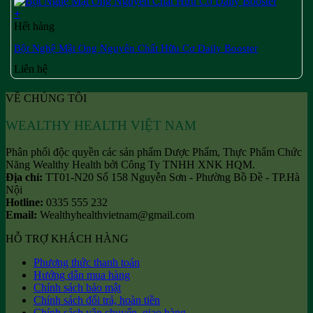
+
Hết hàng
Bột Nghệ Mật Ong Nguyên Chất Hữu Cơ Daily Booster
Liên hệ
VỀ CHÚNG TÔI
WEALTHY HEALTH VIỆT NAM
Phân phối độc quyền các sản phẩm Dược Phẩm, Thực Phẩm Chức
Năng Wealthy Health bởi Công Ty TNHH XNK HQM.
Địa chỉ:
TT01-N20 Số 158 Nguyễn Sơn - Phường Bồ Đề - TP.Hà
Nội
Hotline:
0335 555 232
Email:
Wealthyhealthvietnam@gmail.com
HỖ TRỢ KHÁCH HÀNG
Phương thức thanh toán
Hướng dẫn mua hàng
Chính sách bảo mật
Chính sách đổi trả, hoàn tiền
Chính sách vận chuyển, giao hàng