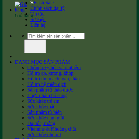
Flash Sale
Chính sách đại lý
Tin tức
Giỏ hàng
Sự kiện
Liên hệ
Tìm
kiếm:
DANH MỤC SẢN PHẨM
Chống oxy hóa và ô nhiễm
Hỗ trợ cơ, xương, khớp
Hỗ trợ tim mạch, gan, thận
Hỗ trợ hệ miễn dịch
Sản phẩm từ thảo dược
Thực phẩm bổ sung
Sức khỏe trẻ em
Sức khỏe mắt
Sản phẩm từ biển
Sức khỏe nam giới
Da, tóc, móng
Vitamins & Khoáng chất
Sức khỏe phụ nữ