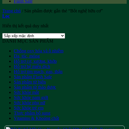
Flash Sale
Trang chủ
/
Sản phẩm được gắn thẻ “Bôt nghệ hữu cơ”
Lọc
Hiển thị kết quả duy nhất
DANH MỤC SẢN PHẨM
Chống oxy hóa và ô nhiễm
Da, tóc, móng
Hỗ trợ cơ, xương, khớp
Hỗ trợ hệ miễn dịch
Hỗ trợ tim mạch, gan, thận
Sản phẩm Flash Sale
Sản phẩm từ biển
Sản phẩm từ thảo dược
Sức khỏe mắt
Sức khỏe nam giới
Sức khỏe phụ nữ
Sức khỏe trẻ em
Thực phẩm bổ sung
Vitamins & Khoáng chất