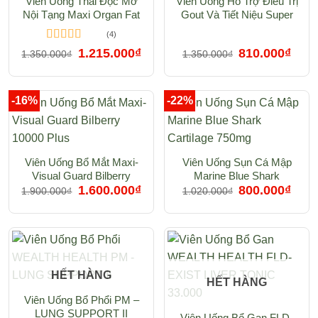
Viên Uống Thải Độc Mỡ
Viên Uống Hỗ Trợ Điều Trị
Nội Tạng Maxi Organ Fat
Gout Và Tiết Niệu Super
Detox
Urinary Gout Support
(4)
Được xếp
Giá
Giá
Giá
Giá
1.215.000
₫
810.000
₫
1.350.000
₫
1.350.000
₫
gốc
hiện
gốc
hiện
hạng
5.00
5
là:
tại
là:
tại
sao
1.350.000₫.
là:
1.350.000₫.
là:
1.215.000₫.
810.0
-16%
-22%
Viên Uống Bổ Mắt Maxi-
Viên Uống Sụn Cá Mập
Visual Guard Bilberry
Marine Blue Shark
Giá
Giá
Giá
Giá
10000 Plus – Hộp 60 Viên
1.600.000
₫
Cartilage 750mg
800.000
₫
1.900.000
₫
1.020.000
₫
gốc
hiện
gốc
hiện
là:
tại
là:
tại
1.900.000₫.
là:
1.020.000₫.
là:
1.600.000₫.
800.0
HẾT HÀNG
HẾT HÀNG
Viên Uống Bổ Phổi PM –
LUNG SUPPORT II
Viên Uống Bổ Gan FLD-