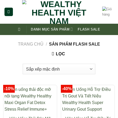
Skip
to
content
DANH MỤC SẢN PHẨM
FLASH SALE
TRANG CHỦ
/
SẢN PHẨM FLASH SALE
LỌC
-10%
-40%