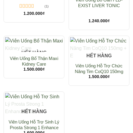
EXIST LIVER TONIC
(1)
33000
Được xếp
1.200.000
₫
hạng
5.00
5
1.240.000
₫
sao
HẾT HÀNG
HẾT HÀNG
Viên Uống Bổ Thận Maxi
Kidney Care
Viên Uống Hỗ Trợ Chức
1.500.000
₫
Năng Tim CoQ10 150mg
1.500.000
+ E
₫
HẾT HÀNG
Viên Uống Hỗ Trợ Sinh Lý
Prosta Strong 1 Enhance
1.600.000
₫