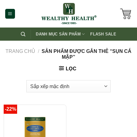
Skip
to
content
DANH MỤC SẢN PHẨM
FLASH SALE
TRANG CHỦ
/
SẢN PHẨM ĐƯỢC GẮN THẺ “SỤN CÁ
MẬP”
LỌC
-22%