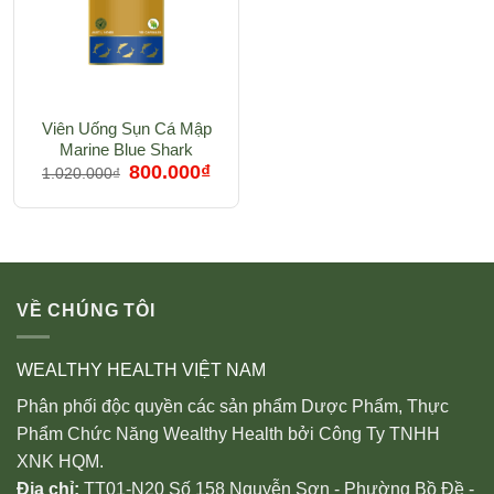
Viên Uống Sụn Cá Mập
Marine Blue Shark
Giá
Giá
Cartilage 750mg
800.000
₫
1.020.000
₫
gốc
hiện
là:
tại
1.020.000₫.
là:
800.000₫.
VỀ CHÚNG TÔI
WEALTHY HEALTH VIỆT NAM
Phân phối độc quyền các sản phẩm Dược Phẩm, Thực
Phẩm Chức Năng Wealthy Health bởi Công Ty TNHH
XNK HQM.
Địa chỉ:
TT01-N20 Số 158 Nguyễn Sơn - Phường Bồ Đề -