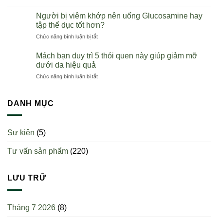
Khi
Wealthy
Việt
nào
Health
Người bị viêm khớp nên uống Glucosamine hay
Nam
thì
chính
tập thể dục tốt hơn?
nên
hãng
ở
Chức năng bình luận bị tắt
uống
toàn
Người
sụn
quốc
bị
cá
Mách bạn duy trì 5 thói quen này giúp giảm mỡ
viêm
mập?
dưới da hiệu quả
khớp
Uống
ở
Chức năng bình luận bị tắt
nên
một
Mách
uống
ngày
bạn
Glucosamine
mấy
duy
DANH MỤC
hay
viên?
trì
tập
5
thể
thói
dục
Sự kiện
(5)
quen
tốt
này
hơn?
Tư vấn sản phẩm
(220)
giúp
giảm
mỡ
dưới
LƯU TRỮ
da
hiệu
quả
Tháng 7 2026
(8)