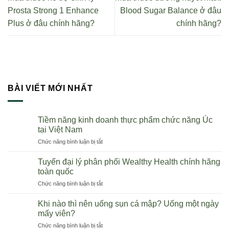
Prosta Strong 1 Enhance
Blood Sugar Balance ở đâu
Plus ở đâu chính hãng?
chính hãng?
BÀI VIẾT MỚI NHẤT
Tiềm năng kinh doanh thực phẩm chức năng Úc
tại Việt Nam
ở
Chức năng bình luận bị tắt
Tiềm
năng
Tuyển đại lý phân phối Wealthy Health chính hãng
kinh
toàn quốc
doanh
ở
Chức năng bình luận bị tắt
thực
Tuyển
phẩm
đại
chức
Khi nào thì nên uống sụn cá mập? Uống một ngày
lý
năng
mấy viên?
phân
Úc
ở
Chức năng bình luận bị tắt
phối
tại