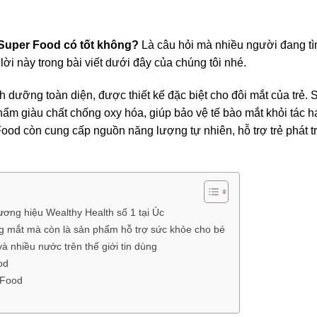
 Super Food có tốt không?
Là câu hỏi mà nhiều người đang tì
ời này trong bài viết dưới đây của chúng tôi nhé.
 dưỡng toàn diện, được thiết kế đặc biệt cho đôi mắt của trẻ. 
hẩm giàu chất chống oxy hóa, giúp bảo vệ tế bào mắt khỏi tác h
ood còn cung cấp nguồn năng lượng tự nhiên, hỗ trợ trẻ phát t
ơng hiệu Wealthy Health số 1 tại Úc
ng mắt mà còn là sản phẩm hỗ trợ sức khỏe cho bé
 nhiều nước trên thế giới tin dùng
od
 Food