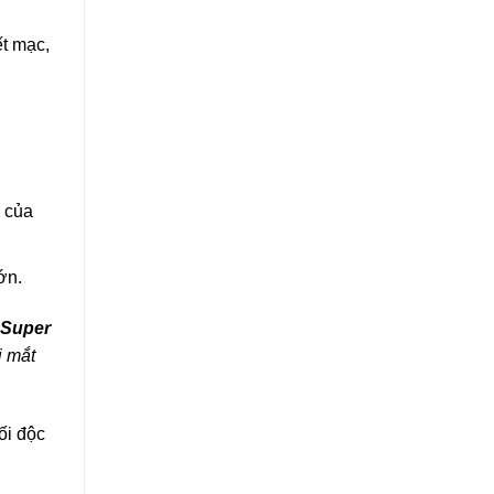
t mạc,
n của
ớn.
 Super
i mắt
ối độc