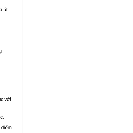
xuất
tự
úc với
c.
a điểm