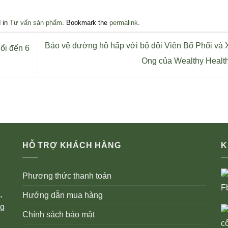
d in
Tư vấn sản phẩm
. Bookmark the
permalink
.
Bảo vệ đường hô hấp với bộ đôi Viên Bổ Phổi và 
ổi đến 6
Ong của Wealthy Healt
HỖ TRỢ KHÁCH HÀNG
K
Phương thức thanh toán
,
Hướng dẫn mua hàng
ng
Chính sách bảo mật