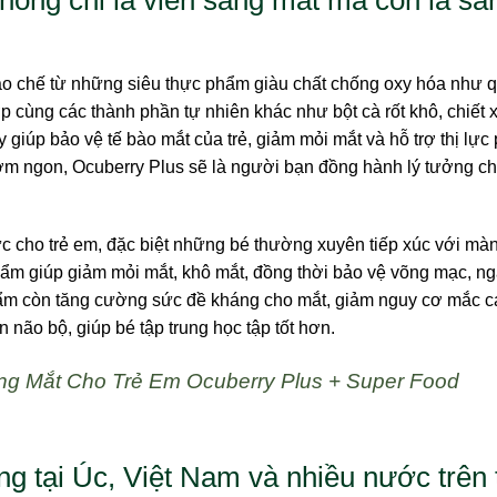
o chế từ những siêu thực phẩm giàu chất chống oxy hóa như 
hợp cùng các thành phần tự nhiên khác như bột cà rốt khô, chiết 
 giúp bảo vệ tế bào mắt của trẻ, giảm mỏi mắt và hỗ trợ thị lực 
 thơm ngon, Ocuberry Plus sẽ là người bạn đồng hành lý tưởng ch
ực cho trẻ em, đặc biệt những bé thường xuyên tiếp xúc với mà
hẩm giúp giảm mỏi mắt, khô mắt, đồng thời bảo vệ võng mạc, n
hẩm còn tăng cường sức đề kháng cho mắt, giảm nguy cơ mắc c
 não bộ, giúp bé tập trung học tập tốt hơn.
g Mắt Cho Trẻ Em Ocuberry Plus + Super Food
g tại Úc, Việt Nam và nhiều nước trên 