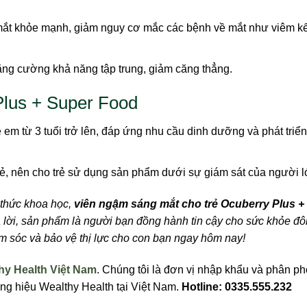
ắt khỏe mạnh, giảm nguy cơ mắc các bệnh về mắt như viêm kế
tăng cường khả năng tập trung, giảm căng thẳng.
Plus + Super Food
em từ 3 tuổi trở lên, đáp ứng nhu cầu dinh dưỡng và phát triể
ẻ, nên cho trẻ sử dụng sản phẩm dưới sự giám sát của người l
 thức khoa học,
viên ngậm sáng mắt cho trẻ Ocuberry Plus +
 lời, sản phẩm là người bạn đồng hành tin cậy cho sức khỏe đô
 sóc và bảo vệ thị lực cho con bạn ngay hôm nay!
hy Health Việt Nam
. Chúng tôi là đơn vị nhập khẩu và phân ph
g hiệu Wealthy Health tại Việt Nam.
Hotline: 0335.555.232