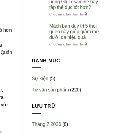
uống Glucosamine hay
nên
toàn
tập thể dục tốt hơn?
uống
quốc
ở
Chức năng bình luận bị tắt
sụn
Người
cá
bị
mập?
Mách bạn duy trì 5 thói
viêm
Uống
có hơn
quen này giúp giảm mỡ
khớp
một
dưới da hiệu quả
nên
ngày
ở
Chức năng bình luận bị tắt
uống
a
mấy
Mách
Glucosamine
viên?
n Quản
bạn
hay
duy
tập
DANH MỤC
trì
thể
5
dục
thói
tốt
Sự kiện
(5)
quen
hơn?
này
Tư vấn sản phẩm
(220)
i,
giúp
giảm
ra
mỡ
 vời.
dưới
LƯU TRỮ
da
hiệu
quả
Tháng 7 2026
(8)
n