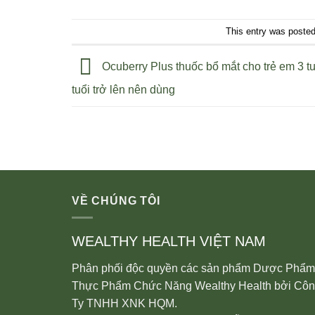
This entry was poste
Ocuberry Plus thuốc bổ mắt cho trẻ em 3 tu
tuổi trở lên nên dùng
VỀ CHÚNG TÔI
WEALTHY HEALTH VIỆT NAM
Phân phối độc quyền các sản phẩm Dược Phẩm
Thực Phẩm Chức Năng Wealthy Health bởi Cô
Ty TNHH XNK HQM.