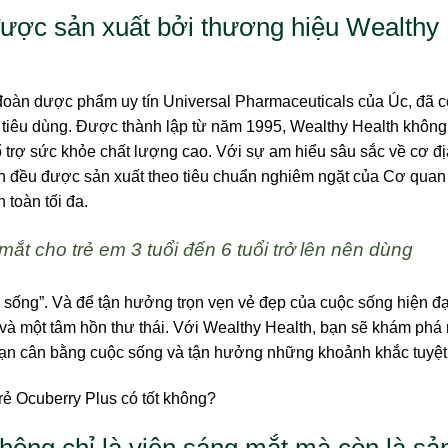
ược sản xuất bởi thương hiệu Wealthy
 đoàn dược phẩm uy tín Universal Pharmaceuticals của Úc, đã 
 tiêu dùng. Được thành lập từ năm 1995, Wealthy Health không
 trợ sức khỏe chất lượng cao. Với sự am hiểu sâu sắc về cơ đị
h đều được sản xuất theo tiêu chuẩn nghiêm ngặt của Cơ qua
toàn tối đa.
ắt cho trẻ em 3 tuổi đến 6 tuổi trở lên nên dùng
ộc sống”. Và để tận hưởng trọn vẹn vẻ đẹp của cuộc sống hiện đạ
à một tâm hồn thư thái. Với Wealthy Health, bạn sẽ khám phá 
bạn cân bằng cuộc sống và tận hưởng những khoảnh khắc tuyệt
hông chỉ là viên sáng mắt mà còn là sả