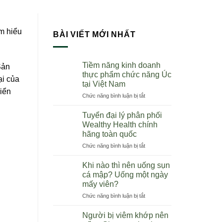
m hiểu
BÀI VIẾT MỚI NHẤT
Tiềm năng kinh doanh
Sản
thực phẩm chức năng Úc
ại của
tại Việt Nam
riển
ở
Chức năng bình luận bị tắt
Tiềm
năng
Tuyển đại lý phân phối
kinh
Wealthy Health chính
doanh
hãng toàn quốc
thực
ở
Chức năng bình luận bị tắt
phẩm
Tuyển
chức
đại
năng
Khi nào thì nên uống sụn
lý
Úc
cá mập? Uống một ngày
phân
tại
mấy viên?
phối
Việt
ở
Chức năng bình luận bị tắt
Wealthy
Nam
Khi
Health
nào
chính
Người bị viêm khớp nên
thì
hãng