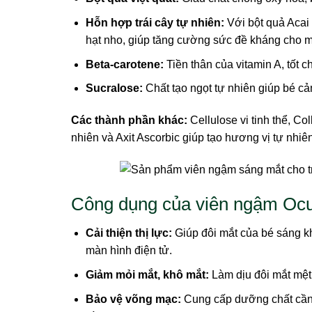
Hỗn hợp trái cây tự nhiên:
Với bột quả Acai b
hạt nho, giúp tăng cường sức đề kháng cho mắ
Beta-carotene:
Tiền thân của vitamin A, tốt ch
Sucralose:
Chất tạo ngọt tự nhiên giúp bé c
Các thành phần khác:
Cellulose vi tinh thể, Co
nhiên và Axit Ascorbic giúp tạo hương vị tự nhi
Công dụng của viên ngậm Ocu
Cải thiện thị lực:
Giúp đôi mắt của bé sáng kh
màn hình điện tử.
Giảm mỏi mắt, khô mắt:
Làm dịu đôi mắt mệt 
Bảo vệ võng mạc:
Cung cấp dưỡng chất cần 