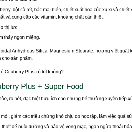
erry, bột cà rốt, hắc mai biển, chiết xuất hoa cúc xu xi và chiết 
t và cung cấp các vitamin, khoáng chất cần thiết.
o thị lực.
ảm thấy ngon miệng.
lloidal Anhydrous Silica, Magnesium Stearate, hương việt quất 
ên cho sản phẩm.
berry Plus + Super Food
ỏe, rõ nét, đặc biệt hữu ích cho những bé thường xuyên tiếp x
mỏi, giảm các triệu chứng khó chịu do học tập, làm việc quá sứ
thiết để nuôi dưỡng và bảo vệ võng mạc, ngăn ngừa thoái hó