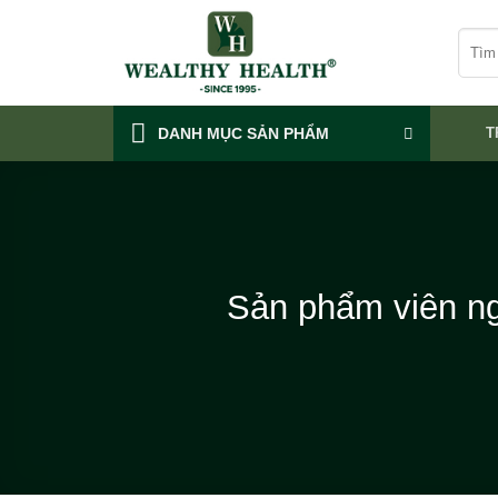
Skip
Tìm
to
kiếm:
content
DANH MỤC SẢN PHẨM
T
Sản phẩm viên ng