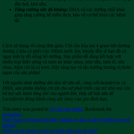
đầy hơi, khó tiêu.
Tăng cường sức đề kháng:
DHA và các dưỡng chất khác
giúp tăng cường hệ miễn dịch, bảo vệ cơ thể khỏi các bệnh
tật.
Cách sử dụng sản phẩm
Cách sử dụng vô cùng đơn giản: Chỉ cần hòa tan 4 gram bột (tương
đương 2 thìa cà phê) vào 100ml nước ấm, khuấy đều là bạn đã có
ngay một ly đồ uống bổ dưỡng. Sản phẩm dễ dàng kết hợp với
nhiều loại thức uống và món ăn khác nhau, như sữa, sinh tố, sữa
chua, thậm chí là cả kem. Hãy sáng tạo và tận hưởng hương vị thơm
ngon của sản phẩm!
Với nguồn dinh dưỡng dồi dào từ sữa dê, cùng với lactoferrin và
DHA, sản phẩm không chỉ tốt cho sự phát triển của trẻ nhỏ mà còn
hỗ trợ sức khỏe tổng thể cho người lớn. Hãy để bột sữa dê
Lactoferrin đồng hành cùng sức khỏe của gia đình bạn.
This entry was posted in
Tư vấn sản phẩm
. Bookmark the
permalink
.
Viên Super Collagen Wealthy Health có gây ra dậy thì sớm ở trẻ em
không?
DHA có tác dụng gì cho sự phát triển của trẻ nhỏ?