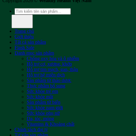
Copyright 2026 ©
Wealthy Health Việt Nam
Tìm
kiếm:
Trang chủ
Giới thiệu
Tất cả sản phẩm
Flash Sale
Danh mục sản phẩm
Chống oxy hóa và ô nhiễm
Hỗ trợ cơ, xương, khớp
Hỗ trợ tim mạch, gan, thận
Hỗ trợ hệ miễn dịch
Sản phẩm từ thảo dược
Thực phẩm bổ sung
Sức khỏe trẻ em
Sức khỏe mắt
Sản phẩm từ biển
Sức khỏe nam giới
Sức khỏe phụ nữ
Da, tóc, móng
Vitamins & Khoáng chất
Chính sách đại lý
Tư vấn sản phẩm