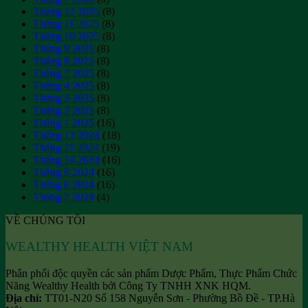
hiệu
Tháng 12 2025
(8)
quả
Tháng 11 2025
(8)
Tháng 10 2025
(8)
Tháng 9 2025
(8)
Tháng 8 2025
(8)
Tháng 7 2025
(8)
Tháng 4 2025
(8)
Tháng 3 2025
(8)
Tháng 2 2025
(8)
Tháng 1 2025
(16)
Tháng 12 2024
(18)
Tháng 11 2024
(19)
Tháng 10 2024
(16)
Tháng 9 2024
(16)
Tháng 8 2024
(16)
Tháng 7 2024
(4)
VỀ CHÚNG TÔI
WEALTHY HEALTH VIỆT NAM
Phân phối độc quyền các sản phẩm Dược Phẩm, Thực Phẩm Chức
Năng Wealthy Health bởi Công Ty TNHH XNK HQM.
Địa chỉ:
TT01-N20 Số 158 Nguyễn Sơn - Phường Bồ Đề - TP.Hà