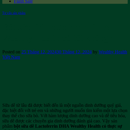
Flash Sale
Tư vấn sản phẩm
Bột sữa Dê Lactoferrin DHA
Wealthy Health có tốt không?
Posted on
25 Tháng 12, 2024
30 Tháng 12, 2024
by
Wealthy Health
Việt Nam
Sữa dê từ lâu đã được biết đến là một nguồn dinh dưỡng quý giá,
đặc biệt đối với trẻ em và những người muốn tìm kiếm một lựa chọn
thay thế cho sữa bò. Với hàm lượng dinh dưỡng cao và dễ tiêu hóa,
sữa dê được các chuyên gia dinh dưỡng đánh giá cao. Vậy sản
phẩm
bột sữa dê Lactoferrin DHA Wealthy Health có thực sự