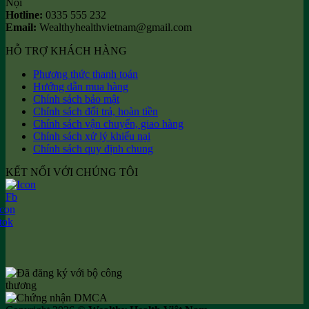
Nội
Hotline:
0335 555 232
Email:
Wealthyhealthvietnam@gmail.com
HỖ TRỢ KHÁCH HÀNG
Phương thức thanh toán
Hướng dẫn mua hàng
Chính sách bảo mật
Chính sách đổi trả, hoàn tiền
Chính sách vận chuyển, giao hàng
Chính sách xử lý khiếu nại
Chính sách quy định chung
KẾT NỐI VỚI CHÚNG TÔI