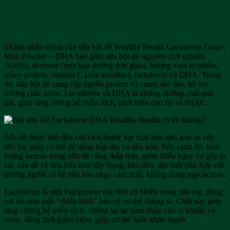
bột sữa dê Lactoferrin DHA
Thành phần
Thành phần chính của sữa bột dê Wealthy Health Lactoferrin Goat’s
Milk Powder + DHA bao gồm sữa bột dê nguyên chất (chiếm
76,6%), dextrose (một loại đường đơn giản), hương vani tự nhiên,
whey protein, vitamin C (axit ascorbic), lactoferrin và DHA. Trong
đó, sữa bột dê cung cấp nguồn protein và canxi dồi dào, hỗ trợ
xương chắc khỏe. Lactoferrin và DHA là những dưỡng chất quý
giá, giúp tăng cường hệ miễn dịch, phát triển não bộ và thị lực.
Sữa dê được biết đến với kích thước hạt chất béo nhỏ hơn so với
sữa bò, giúp cơ thể dễ dàng hấp thu và tiêu hóa. Bên cạnh đó, hàm
lượng lactose trong sữa dê cũng thấp hơn, giảm thiểu nguy cơ gây ra
các vấn đề về tiêu hóa như đầy bụng, khó tiêu, đặc biệt phù hợp với
những người có hệ tiêu hóa nhạy cảm hoặc không dung nạp lactose.
Lactoferrin là một loại protein đặc biệt có nhiều trong sữa mẹ, đóng
vai trò như một “chiến binh” bảo vệ cơ thể chúng ta. Chất này giúp
tăng cường hệ miễn dịch, chống lại sự xâm nhập của vi khuẩn và
virus, đồng thời giảm viêm, giúp cơ thể luôn khỏe mạnh.