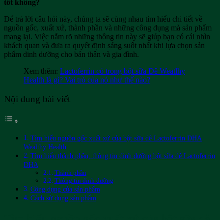
tốt không?
Để trả lời câu hỏi này, chúng ta sẽ cùng nhau tìm hiểu chi tiết về
nguồn gốc, xuất xứ, thành phần và những công dụng mà sản phẩm
mang lại. Việc nắm rõ những thông tin này sẽ giúp bạn có cái nhìn
khách quan và đưa ra quyết định sáng suốt nhất khi lựa chọn sản
phẩm dinh dưỡng cho bản thân và gia đình.
Xem thêm:
Lactoferrin có trong bột sữa Dê Weatlhy
Health là gì? Vai trò của nó như thế nào?
Nội dung bài viết
Tìm hiểu nguồn gốc xuất xứ của bột sữa dê Lactoferrin DHA
Wealthy Health
Tìm hiểu thành phần, thông tin dinh dưỡng bột sữa dê Lactoferrin
DHA
Thành phần
Thông tin dinh dưỡng
Công dụng của sản phẩm
Cách sử dụng sản phẩm
Tìm hiểu nguồn gốc xuất xứ của bột sữa dê