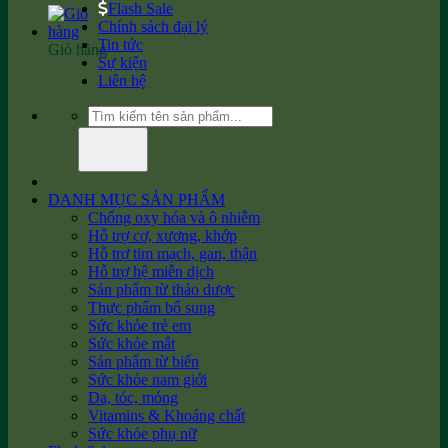
Flash Sale
Chính sách đại lý
Tin tức
Giỏ hàng
Sự kiện
Liên hệ
Tìm
kiếm:
DANH MỤC SẢN PHẨM
Chống oxy hóa và ô nhiễm
Hỗ trợ cơ, xương, khớp
Hỗ trợ tim mạch, gan, thận
Hỗ trợ hệ miễn dịch
Sản phẩm từ thảo dược
Thực phẩm bổ sung
Sức khỏe trẻ em
Sức khỏe mắt
Sản phẩm từ biển
Sức khỏe nam giới
Da, tóc, móng
Vitamins & Khoáng chất
Sức khỏe phụ nữ