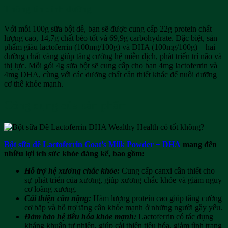
Thông tin dinh dưỡng
Với mỗi 100g sữa bột dê, bạn sẽ được cung cấp 22g protein chất
lượng cao, 14,7g chất béo tốt và 69,9g carbohydrate. Đặc biệt, sản
phẩm giàu lactoferrin (100mg/100g) và DHA (100mg/100g) – hai
dưỡng chất vàng giúp tăng cường hệ miễn dịch, phát triển trí não và
thị lực. Mỗi gói 4g sữa bột sẽ cung cấp cho bạn 4mg lactoferrin và
4mg DHA, cùng với các dưỡng chất cần thiết khác để nuôi dưỡng
cơ thể khỏe mạnh.
Công dụng của sản phẩm
Bột sữa dê Lactoferrin Goat’s Milk Powder + DHA
mang đến
nhiều lợi ích sức khỏe đáng kể, bao gồm:
Hỗ trợ hệ xương chắc khỏe:
Cung cấp canxi cần thiết cho
sự phát triển của xương, giúp xương chắc khỏe và giảm nguy
cơ loãng xương.
Cải thiện cân nặng:
Hàm lượng protein cao giúp tăng cường
cơ bắp và hỗ trợ tăng cân khỏe mạnh ở những người gầy yếu.
Đảm bảo hệ tiêu hóa khỏe mạnh:
Lactoferrin có tác dụng
kháng khuẩn tự nhiên, giúp cải thiện tiêu hóa, giảm tình trạng