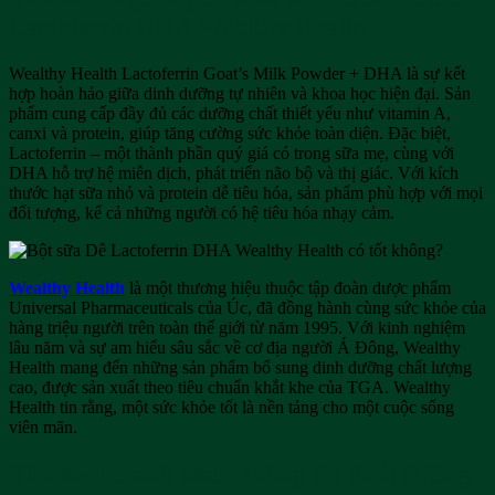
Lactoferrin DHA Wealthy Health
Wealthy Health Lactoferrin Goat’s Milk Powder + DHA là sự kết
hợp hoàn hảo giữa dinh dưỡng tự nhiên và khoa học hiện đại. Sản
phẩm cung cấp đầy đủ các dưỡng chất thiết yếu như vitamin A,
canxi và protein, giúp tăng cường sức khỏe toàn diện. Đặc biệt,
Lactoferrin – một thành phần quý giá có trong sữa mẹ, cùng với
DHA hỗ trợ hệ miễn dịch, phát triển não bộ và thị giác. Với kích
thước hạt sữa nhỏ và protein dễ tiêu hóa, sản phẩm phù hợp với mọi
đối tượng, kể cả những người có hệ tiêu hóa nhạy cảm.
Wealthy Health
là một thương hiệu thuộc tập đoàn dược phẩm
Universal Pharmaceuticals của Úc, đã đồng hành cùng sức khỏe của
hàng triệu người trên toàn thế giới từ năm 1995. Với kinh nghiệm
lâu năm và sự am hiểu sâu sắc về cơ địa người Á Đông, Wealthy
Health mang đến những sản phẩm bổ sung dinh dưỡng chất lượng
cao, được sản xuất theo tiêu chuẩn khắt khe của TGA. Wealthy
Health tin rằng, một sức khỏe tốt là nền tảng cho một cuộc sống
viên mãn.
Tìm hiểu thành phần, thông tin dinh dưỡng