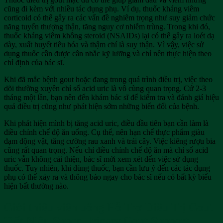
cũng đi kèm với nhiều tác dụng phụ. Ví dụ, thuốc kháng viêm
corticoid có thể gây ra các vấn đề nghiêm trọng như suy giảm chức
năng tuyến thượng thận, tăng nguy cơ nhiễm trùng. Trong khi đó,
thuốc kháng viêm không steroid (NSAIDs) lại có thể gây ra loét dạ
dày, xuất huyết tiêu hóa và thậm chí là suy thận. Vì vậy, việc sử
dụng thuốc cần được cân nhắc kỹ lưỡng và chỉ nên thực hiện theo
chỉ định của bác sĩ.
Khi đã mắc bệnh gout hoặc đang trong quá trình điều trị, việc theo
dõi thường xuyên chỉ số acid uric là vô cùng quan trọng. Cứ 2-3
tháng một lần, bạn nên đến khám bác sĩ để kiểm tra và đánh giá hiệu
quả điều trị cũng như phát hiện sớm những biến đổi của bệnh.
Khi phát hiện mình bị tăng acid uric, điều đầu tiên bạn cần làm là
điều chỉnh chế độ ăn uống. Cụ thể, nên hạn chế thực phẩm giàu
đạm động vật, tăng cường rau xanh và trái cây. Việc kiêng rượu bia
cũng rất quan trọng. Nếu chỉ điều chỉnh chế độ ăn mà chỉ số acid
uric vẫn không cải thiện, bác sĩ mới xem xét đến việc sử dụng
thuốc. Tuy nhiên, khi dùng thuốc, bạn cần lưu ý đến các tác dụng
phụ có thể xảy ra và thông báo ngay cho bác sĩ nếu có bất kỳ biểu
hiện bất thường nào.
Giới thiệu viên uống Hỗ Trợ Điều Trị Gout
Tiết Niệu Super Urinary Gout Support