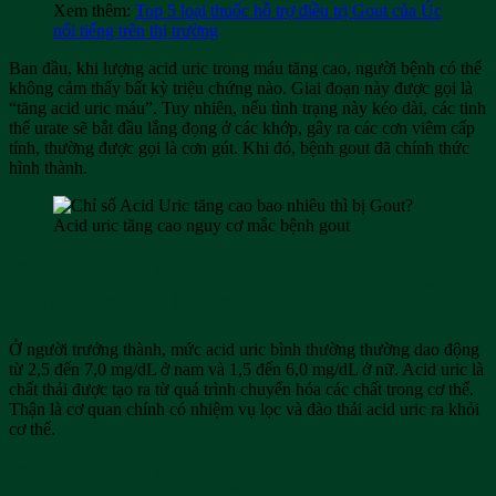
Xem thêm:
Top 5 loại thuốc hỗ trợ điều trị Gout của Úc
nổi tiếng trên thị trường
Ban đầu, khi lượng acid uric trong máu tăng cao, người bệnh có thể
không cảm thấy bất kỳ triệu chứng nào. Giai đoạn này được gọi là
“tăng acid uric máu”. Tuy nhiên, nếu tình trạng này kéo dài, các tinh
thể urate sẽ bắt đầu lắng đọng ở các khớp, gây ra các cơn viêm cấp
tính, thường được gọi là cơn gút. Khi đó, bệnh gout đã chính thức
hình thành.
Acid uric tăng cao nguy cơ mắc bệnh gout
Chỉ số Acid Uric trong cơ thể ở ngưỡng
bình thường là bao nhiêu
Ở người trưởng thành, mức acid uric bình thường thường dao động
từ 2,5 đến 7,0 mg/dL ở nam và 1,5 đến 6,0 mg/dL ở nữ. Acid uric là
chất thải được tạo ra từ quá trình chuyển hóa các chất trong cơ thể.
Thận là cơ quan chính có nhiệm vụ lọc và đào thải acid uric ra khỏi
cơ thể.
Chỉ số Acid Uric tăng cao bao nhiêu thì bị