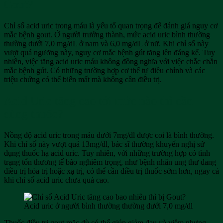
Gout?
Chỉ số acid uric trong máu là yếu tố quan trọng để đánh giá nguy cơ
mắc bệnh gout. Ở người trưởng thành, mức acid uric bình thường
thường dưới 7,0 mg/dL ở nam và 6,0 mg/dL ở nữ. Khi chỉ số này
vượt quá ngưỡng này, nguy cơ mắc bệnh gút tăng lên đáng kể. Tuy
nhiên, việc tăng acid uric máu không đồng nghĩa với việc chắc chắn
mắc bệnh gút. Có những trường hợp cơ thể tự điều chỉnh và các
triệu chứng có thể biến mất mà không cần điều trị.
Acid Uric tăng cao tới mức nào thì cần
dùng thuốc?
Nồng độ acid uric trong máu dưới 7mg/dl được coi là bình thường.
Khi chỉ số này vượt quá 13mg/dl, bác sĩ thường khuyến nghị sử
dụng thuốc hạ acid uric. Tuy nhiên, với những trường hợp có tình
trạng tổn thương tế bào nghiêm trọng, như bệnh nhân ung thư đang
điều trị hóa trị hoặc xạ trị, có thể cần điều trị thuốc sớm hơn, ngay cả
khi chỉ số acid uric chưa quá cao.
Acid uric ở người bình thường thường dưới 7,0 mg/dl
Thuốc điều trị gout mặc dù có thể giúp giảm đau và viêm nhưng