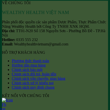
VỀ CHÚNG TÔI
WEALTHY HEALTH VIỆT NAM
Phân phối độc quyền các sản phẩm Dược Phẩm, Thực Phẩm Chức
Năng Wealthy Health bởi Công Ty TNHH XNK HQM.
Địa chỉ:
TT01-N20 Số 158 Nguyễn Sơn - Phường Bồ Đề - TP.Hà
Nội
Hotline:
0335 555 232
Email:
Wealthyhealthvietnam@gmail.com
HỖ TRỢ KHÁCH HÀNG
Phương thức thanh toán
Hướng dẫn mua hàng
Chính sách bảo mật
Chính sách đổi trả, hoàn tiền
Chính sách vận chuyển, giao hàng
Chính sách xử lý khiếu nại
Chính sách quy định chung
KẾT NỐI VỚI CHÚNG TÔI