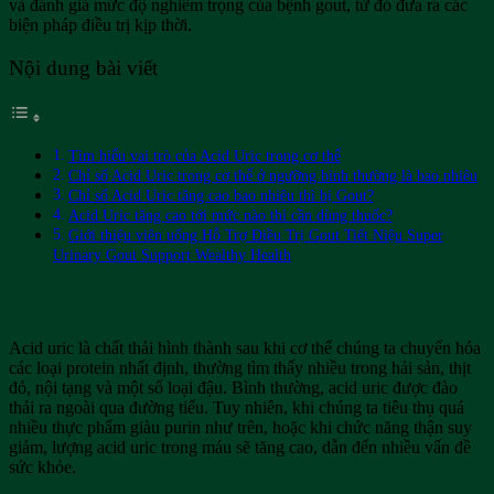
và đánh giá mức độ nghiêm trọng của bệnh gout, từ đó đưa ra các
biện pháp điều trị kịp thời.
Nội dung bài viết
Tìm hiểu vai trò của Acid Uric trong cơ thể
Chỉ số Acid Uric trong cơ thể ở ngưỡng bình thường là bao nhiêu
Chỉ số Acid Uric tăng cao bao nhiêu thì bị Gout?
Acid Uric tăng cao tới mức nào thì cần dùng thuốc?
Giới thiệu viên uống Hỗ Trợ Điều Trị Gout Tiết Niệu Super
Urinary Gout Support Wealthy Health
Tìm hiểu vai trò của Acid Uric trong cơ thể
Acid uric là chất thải hình thành sau khi cơ thể chúng ta chuyển hóa
các loại protein nhất định, thường tìm thấy nhiều trong hải sản, thịt
đỏ, nội tạng và một số loại đậu. Bình thường, acid uric được đào
thải ra ngoài qua đường tiểu. Tuy nhiên, khi chúng ta tiêu thụ quá
nhiều thực phẩm giàu purin như trên, hoặc khi chức năng thận suy
giảm, lượng acid uric trong máu sẽ tăng cao, dẫn đến nhiều vấn đề
sức khỏe.