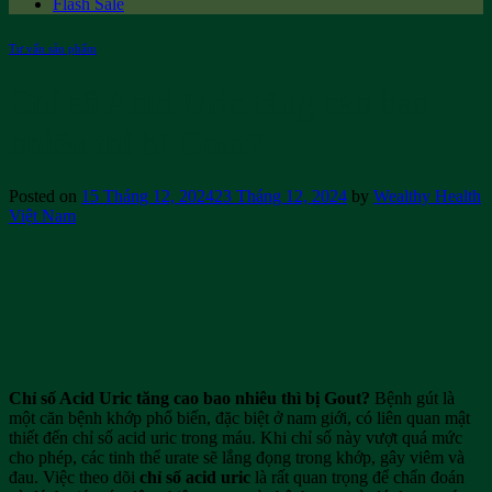
Flash Sale
Tư vấn sản phẩm
Chỉ số Acid Uric tăng cao bao
nhiêu thì bị Gout?
Posted on
15 Tháng 12, 2024
23 Tháng 12, 2024
by
Wealthy Health
Việt Nam
Chỉ số Acid Uric tăng cao bao nhiêu thì bị Gout?
Bệnh gút là
một căn bệnh khớp phổ biến, đặc biệt ở nam giới, có liên quan mật
thiết đến chỉ số acid uric trong máu. Khi chỉ số này vượt quá mức
cho phép, các tinh thể urate sẽ lắng đọng trong khớp, gây viêm và
đau. Việc theo dõi
chỉ số acid uric
là rất quan trọng để chẩn đoán