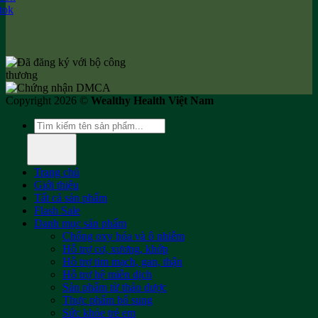
Copyright 2026 ©
Wealthy Health Việt Nam
Tìm
kiếm:
Trang chủ
Giới thiệu
Tất cả sản phẩm
Flash Sale
Danh mục sản phẩm
Chống oxy hóa và ô nhiễm
Hỗ trợ cơ, xương, khớp
Hỗ trợ tim mạch, gan, thận
Hỗ trợ hệ miễn dịch
Sản phẩm từ thảo dược
Thực phẩm bổ sung
Sức khỏe trẻ em