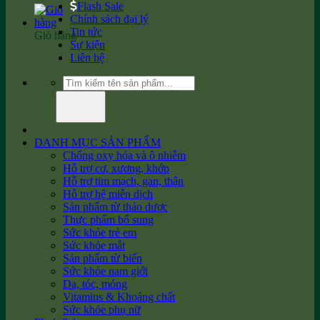
Flash Sale
Chính sách đại lý
Tin tức
Giỏ hàng
Sự kiện
Liên hệ
Tìm
kiếm:
DANH MỤC SẢN PHẨM
Chống oxy hóa và ô nhiễm
Hỗ trợ cơ, xương, khớp
Hỗ trợ tim mạch, gan, thận
Hỗ trợ hệ miễn dịch
Sản phẩm từ thảo dược
Thực phẩm bổ sung
Sức khỏe trẻ em
Sức khỏe mắt
Sản phẩm từ biển
Sức khỏe nam giới
Da, tóc, móng
Vitamins & Khoáng chất
Sức khỏe phụ nữ