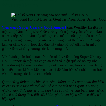
Wealthy Health
Viên uống Hỗ Trợ Điều Trị Gout Tiết Niệu Super Urinary Gou
Viên uống Super Urinary Gout Support
của Wealthy Health
là
một sản phẩm hỗ trợ sức khỏe đường tiết niệu và giảm các cơn đau
nhức khớp. Sản phẩm này kết hợp các thành phần tự nhiên như tỏi,
cần tây và ngải cứu, cùng với các khoáng chất thiết yếu như magie,
kali và kẽm. Công thức độc đáo này giúp hỗ trợ tuần hoàn máu,
giảm viêm và tăng cường sức khỏe tổng thể.
Với thành phần hoàn toàn từ thiên nhiên, viên uống Super Urinary
Gout Support là một lựa chọn an toàn và hiệu quả để hỗ trợ sức
khỏe đường tiết niệu và điều trị gout. Tuy nhiên, trước khi sử dụng,
bạn nên tham khảo ý kiến của bác sĩ để đảm bảo sản phẩm phù hợp
với tình trạng sức khỏe của mình.
Qua những thông tin chia sẻ ở trên, chúng ta đã cùng nhau tìm hiểu
về chỉ số acid uric và mối liên hệ của nó với bệnh gout. Hy vọng
những kiến thức này sẽ giúp bạn hiểu rõ hơn về căn bệnh này, từ đó
có thể chủ động theo dõi sức khỏe, phát hiện bệnh sớm và điều trị
hiệu quả.