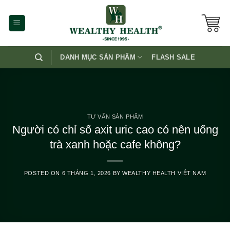
Skip
to
content
DANH MỤC SẢN PHẨM
FLASH SALE
TƯ VẤN SẢN PHẨM
Người có chỉ số axit uric cao có nên uống
trà xanh hoặc cafe không?
POSTED ON
6 THÁNG 1, 2026
BY
WEALTHY HEALTH VIỆT NAM