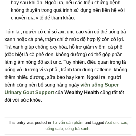
hay sau khi ăn. Ngoài ra, nếu các triệu chứng bệnh
không thuyên trong quá trình sử dụng nên liên hệ với
chuyên gia y tế để tham khảo.
Tóm lại, người có chỉ số axit uric cao vẫn có thể uống trà
xanh hoặc cà phê, thậm chí ở mức độ hợp lý còn có lợi.
Trà xanh giúp chống oxy hóa, hỗ trợ giảm viêm; cà phê
(đặc biệt là cà phê đen, không đường) có thể góp phần
làm giảm nồng độ axit uric. Tuy nhiên, điều quan trọng là
uống với lượng vừa phải, tránh lạm dụng caffeine, không
thêm nhiều đường, sữa béo hay kem. Ngoài ra, người
bệnh cũng nên bổ sung hàng ngày
viên uống Super
Urinary Gout Support
của
Wealthy Health
cũng rất tốt
đối với sức khỏe.
This entry was posted in
Tư vấn sản phẩm
and tagged
Axit uric cao
,
uống cafe
,
uống trà xanh
.