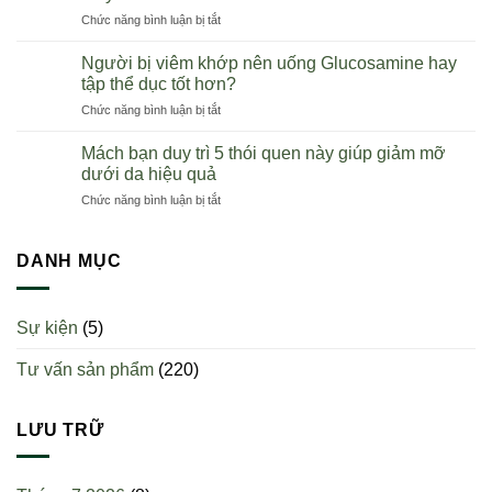
phân
Úc
ở
Chức năng bình luận bị tắt
phối
tại
Khi
Wealthy
Việt
nào
Health
Người bị viêm khớp nên uống Glucosamine hay
Nam
thì
chính
tập thể dục tốt hơn?
nên
hãng
ở
Chức năng bình luận bị tắt
uống
toàn
Người
sụn
quốc
bị
cá
Mách bạn duy trì 5 thói quen này giúp giảm mỡ
viêm
mập?
dưới da hiệu quả
khớp
Uống
ở
Chức năng bình luận bị tắt
nên
một
Mách
uống
ngày
bạn
Glucosamine
mấy
duy
DANH MỤC
hay
viên?
trì
tập
5
thể
thói
dục
Sự kiện
(5)
quen
tốt
này
hơn?
Tư vấn sản phẩm
(220)
giúp
giảm
mỡ
dưới
LƯU TRỮ
da
hiệu
quả