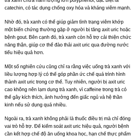
trà xanh chứa hàm lượng lớn polyphenol, đặc biệt là
catechin, có tác dụng chống oxy hóa và kháng viêm mạnh.
Nhờ đó, trà xanh có thể giúp giảm tình trạng viêm khớp
một biến chứng thường gặp ở người bị tăng axit uric hoặc
bệnh gout. Bên cạnh đó, trà xanh còn hỗ trợ cải thiện chức
năng thận, giúp cơ thể đào thải axit uric qua đường nước
tiểu hiệu quả hơn.
Một số nghiên cứu cũng chỉ ra rằng việc uống trà xanh với
liều lượng hợp lý có thể góp phần ức chế quá trình hình
thành axit uric trong cơ thể. Tuy nhiên, người bị axit uric
cao không nên lạm dụng trà xanh, vì caffeine trong trà có
thể gây kích thích, ảnh hưởng đến giấc ngủ và hệ thần
kinh nếu sử dụng quá nhiều.
Ngoài ra, trà xanh không phải là thuốc điều trị mà chỉ đóng
vai trò hỗ trợ. Để kiểm soát axit uric hiệu quả, người bệnh
cần kết hợp chế độ ăn uống khoa học, hạn chế thực phẩm