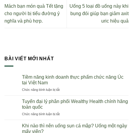
Mách bạn món quà Tết tặng
Uống 5 loại đồ uống này khi
cho người bị tiểu đường ý
bụng đói giúp bạn giảm axit
nghĩa và phù hợp.
uric hiệu quả
BÀI VIẾT MỚI NHẤT
Tiềm năng kinh doanh thực phẩm chức năng Úc
tại Việt Nam
ở
Chức năng bình luận bị tắt
Tiềm
năng
Tuyển đại lý phân phối Wealthy Health chính hãng
kinh
toàn quốc
doanh
ở
Chức năng bình luận bị tắt
thực
Tuyển
phẩm
đại
chức
Khi nào thì nên uống sụn cá mập? Uống một ngày
lý
năng
mấy viên?