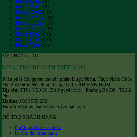
Tháng 3 2025
(8)
Tháng 2 2025
(8)
Tháng 1 2025
(16)
Tháng 12 2024
(18)
Tháng 11 2024
(19)
Tháng 10 2024
(16)
Tháng 9 2024
(16)
Tháng 8 2024
(16)
Tháng 7 2024
(4)
VỀ CHÚNG TÔI
WEALTHY HEALTH VIỆT NAM
Phân phối độc quyền các sản phẩm Dược Phẩm, Thực Phẩm Chức
Năng Wealthy Health bởi Công Ty TNHH XNK HQM.
Địa chỉ:
TT01-N20 Số 158 Nguyễn Sơn - Phường Bồ Đề - TP.Hà
Nội
Hotline:
0335 555 232
Email:
Wealthyhealthvietnam@gmail.com
HỖ TRỢ KHÁCH HÀNG
Phương thức thanh toán
Hướng dẫn mua hàng