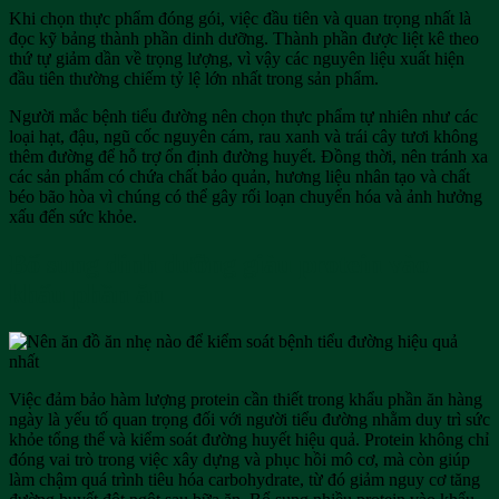
Khi chọn thực phẩm đóng gói, việc đầu tiên và quan trọng nhất là
đọc kỹ bảng thành phần dinh dưỡng. Thành phần được liệt kê theo
thứ tự giảm dần về trọng lượng, vì vậy các nguyên liệu xuất hiện
đầu tiên thường chiếm tỷ lệ lớn nhất trong sản phẩm.
Người mắc bệnh tiểu đường nên chọn thực phẩm tự nhiên như các
loại hạt, đậu, ngũ cốc nguyên cám, rau xanh và trái cây tươi không
thêm đường để hỗ trợ ổn định đường huyết. Đồng thời, nên tránh xa
các sản phẩm có chứa chất bảo quản, hương liệu nhân tạo và chất
béo bão hòa vì chúng có thể gây rối loạn chuyển hóa và ảnh hưởng
xấu đến sức khỏe.
Bổ sung dinh dưỡng giàu protein vào
khẩu phần ăn
Việc đảm bảo hàm lượng protein cần thiết trong khẩu phần ăn hàng
ngày là yếu tố quan trọng đối với người tiểu đường nhằm duy trì sức
khỏe tổng thể và kiểm soát đường huyết hiệu quả. Protein không chỉ
đóng vai trò trong việc xây dựng và phục hồi mô cơ, mà còn giúp
làm chậm quá trình tiêu hóa carbohydrate, từ đó giảm nguy cơ tăng