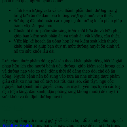
phần hiểu quả, người bệnh có thể:
Tính toán lượng calo và các thành phần dinh dưỡng trong
từng bữa ăn để đảm bảo không vượt quá mức cần thiết.
Sử dụng đĩa nhỏ hoặc các dụng cụ đo lường khẩu phần giúp
tránh việc ăn quá mức.
Chuẩn bị thực phẩm sẵn sàng trước mỗi bữa ăn và bữa phụ,
giúp bạn kiểm soát phần ăn và tránh ăn vặt không cần thiết.
Việc lập kế hoạch ăn uống hợp lý và kiểm soát kích thước
khẩu phần sẽ giúp bạn duy trì mức đường huyết ổn định và
hỗ trợ sức khỏe lâu dài.
Lựa chọn thực phẩm đóng gói sẵn theo khẩu phần riêng biệt là giải
pháp hữu ích cho người bệnh tiểu đường, giúp kiểm soát lượng calo
và đường nạp vào cơ thể, đồng thời dễ dàng theo dõi chế độ ăn
uống. Người bệnh nên bổ sung vào bữa ăn nhẹ những thực phẩm
giàu chất xơ như rau củ tươi (cà rốt, dưa leo, cần tây), ngũ cốc
nguyên hạt (bánh mì nguyên cám, lúa mạch, yến mạch) và các loại
đậu (đậu lăng, đậu xanh, đậu phộng rang không muối) để duy trì
sức khỏe và ổn định đường huyết.
Lời kết
Hy vọng rằng với những gợi ý về cách chọn đồ ăn nhẹ phù hợp của
Wealthy Health
trong bài viết này, giúp bạn sẽ dễ dàng hơn trong