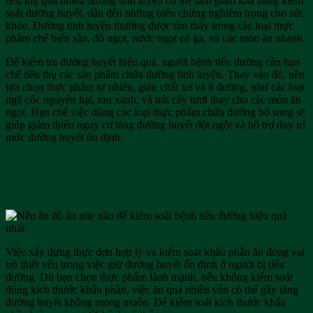
tiêu thụ quá nhiều đường tinh luyện có thể làm giảm khả năng kiểm
soát đường huyết, dẫn đến những biến chứng nghiêm trọng cho sức
khỏe. Đường tinh luyện thường được tìm thấy trong các loại thực
phẩm chế biến sẵn, đồ ngọt, nước ngọt có ga, và các món ăn nhanh.
Để kiểm tra đường huyết hiệu quả, người bệnh tiểu đường cần hạn
chế tiêu thụ các sản phẩm chứa đường tinh luyện. Thay vào đó, nên
lựa chọn thực phẩm tự nhiên, giàu chất xơ và ít đường, như các loại
ngũ cốc nguyên hạt, rau xanh, và trái cây tươi thay cho các món ăn
ngọt. Hạn chế việc dùng các loại thực phẩm chứa đường bổ sung sẽ
giúp giảm thiểu nguy cơ tăng đường huyết đột ngột và hỗ trợ duy trì
mức đường huyết ổn định.
Lập kế hoạch ăn uống và kiểm soát kích
thước khẩu phần
Việc xây dựng thực đơn hợp lý và kiểm soát khẩu phần ăn đóng vai
trò thiết yếu trong việc giữ đường huyết ổn định ở người bị tiểu
đường. Dù bạn chọn thực phẩm lành mạnh, nếu không kiểm soát
đúng kích thước khẩu phần, việc ăn quá nhiều vẫn có thể gây tăng
đường huyết không mong muốn. Để kiểm soát kích thước khẩu