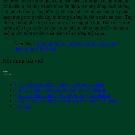
hỏi được nhiều người quan tâm, đặc biệt là những ai đang trong quá
trình điều trị và duy trì sức khỏe ổn định. Ăn nhẹ đúng cách không
chỉ giúp bổ sung năng lượng giữa các bữa chính mà còn góp phần
quan trọng trong việc duy trì lượng đường huyết ở mức an toàn. Tuy
nhiên, không phải loại đồ ăn nhẹ nào cũng phù hợp. Bài viết sau sẽ
hướng dẫn bạn cách lựa chọn thực phẩm thông minh để vừa ngon
miệng vừa hỗ trợ kiểm soát bệnh tiểu đường hiệu quả.
Xem thêm:
Làm 6 điều này mỗi tối giúp bạn cân bằng
đường huyết hiệu quả
Nội dung bài viết
Chú ý đến các chất dinh dưỡng có trong sản phẩm
Bổ sung dinh dưỡng giàu protein vào khẩu phần ăn
Hạn chế tiêu thụ đường tinh luyện trong khẩu phần ăn
Lập kế hoạch ăn uống và kiểm soát kích thước khẩu phần
Lời kết
Chú ý đến các chất dinh dưỡng có trong
sản phẩm