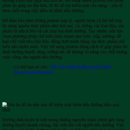
đường huyết đột ngột sau bữa ăn. Bổ sung nhiều protein vào khẩu
phần ăn giúp no lâu hơn, từ đó hỗ trợ kiểm soát cân nặng – yếu tố
then chốt trong việc điều trị bệnh tiểu đường.
Để đảm bảo hàm lượng protein hợp lý, người bệnh có thể kết hợp
đa dạng nguồn thực phẩm như thịt nạc, cá, trứng, các loại đậu, sản
phẩm từ sữa ít béo và các loại hạt dinh dưỡng. Tuy nhiên, nên lựa
chọn phương pháp chế biến lành mạnh như luộc, hấp, nướng, để
hạn chế chất béo bão hòa, đồng thời tránh dùng các thực phẩm chế
biến sẵn nhiều natri. Việc bổ sung protein đúng cách sẽ góp phần ổn
định đường huyết, tăng cường sức đề kháng và nâng cao chất lượng
cuộc sống cho người tiểu đường.
Có thể bạn sẽ cần:
Viên cân bằng đường huyết Maxi
Blood Sugar Balance
Hạn chế tiêu thụ đường tinh luyện trong
khẩu phần ăn
Đường tinh luyện là một trong những nguyên nhân chính gây tăng
đường huyết nhanh chóng, đặc biệt đối với người tiểu đường. Việc