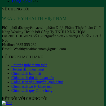
Tháng 7 2024
(4)
VỀ CHÚNG TÔI
WEALTHY HEALTH VIỆT NAM
Phân phối độc quyền các sản phẩm Dược Phẩm, Thực Phẩm Chức
Năng Wealthy Health bởi Công Ty TNHH XNK HQM.
Địa chỉ:
TT01-N20 Số 158 Nguyễn Sơn - Phường Bồ Đề - TP.Hà
Nội
Hotline:
0335 555 232
Email:
Wealthyhealthvietnam@gmail.com
HỖ TRỢ KHÁCH HÀNG
Phương thức thanh toán
Hướng dẫn mua hàng
Chính sách bảo mật
Chính sách đổi trả, hoàn tiền
Chính sách vận chuyển, giao hàng
Chính sách xử lý khiếu nại
Chính sách quy định chung
KẾT NỐI VỚI CHÚNG TÔI