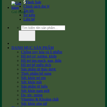
Flash Sale
Chính sách đại lý
Tin tức
Giỏ hàng
Sự kiện
Liên hệ
Tìm
kiếm:
DANH MỤC SẢN PHẨM
Chống oxy hóa và ô nhiễm
Hỗ trợ cơ, xương, khớp
Hỗ trợ tim mạch, gan, thận
Hỗ trợ hệ miễn dịch
Sản phẩm từ thảo dược
Thực phẩm bổ sung
Sức khỏe trẻ em
Sức khỏe mắt
Sản phẩm từ biển
Sức khỏe nam giới
Da, tóc, móng
Vitamins & Khoáng chất
Sức khỏe phụ nữ