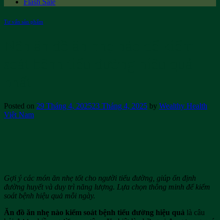
Flash Sale
Tư vấn sản phẩm
Nên ăn đồ ăn nhẹ nào để kiểm
soát bệnh tiểu đường hiệu quả
nhất
Posted on
29 Tháng 4, 2025
23 Tháng 4, 2025
by
Wealthy Health
Việt Nam
Gợi ý các món ăn nhẹ tốt cho người tiểu đường, giúp ổn định
đường huyết và duy trì năng lượng. Lựa chọn thông minh để kiểm
soát bệnh hiệu quả mỗi ngày.
Ăn đồ ăn nhẹ nào kiểm soát bệnh tiểu đường hiệu quả
là câu