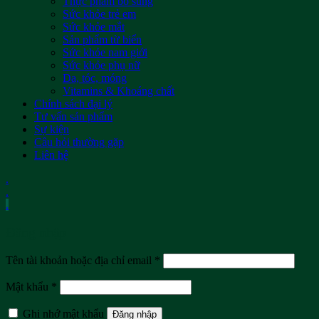
Thực phẩm bổ sung
Sức khỏe trẻ em
Sức khỏe mắt
Sản phẩm từ biển
Sức khỏe nam giới
Sức khỏe phụ nữ
Da, tóc, móng
Vitamins & Khoáng chất
Chính sách đại lý
Tư vấn sản phẩm
Sự kiện
Câu hỏi thường gặp
Liên hệ
.
.
.
Đăng nhập
Tên tài khoản hoặc địa chỉ email
*
Mật khẩu
*
Ghi nhớ mật khẩu
Đăng nhập