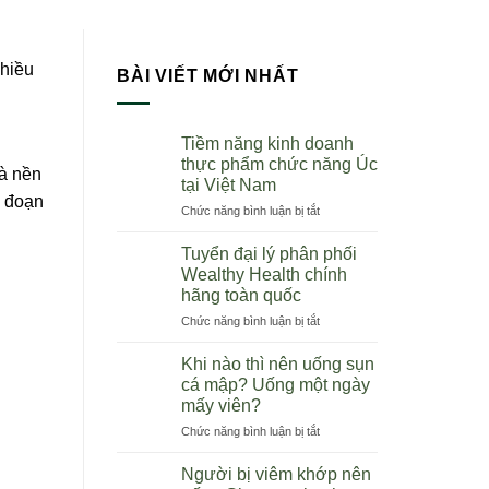
nhiều
BÀI VIẾT MỚI NHẤT
Tiềm năng kinh doanh
thực phẩm chức năng Úc
là nền
tại Việt Nam
i đoạn
ở
Chức năng bình luận bị tắt
Tiềm
năng
Tuyển đại lý phân phối
kinh
Wealthy Health chính
doanh
hãng toàn quốc
thực
ở
Chức năng bình luận bị tắt
phẩm
Tuyển
chức
đại
năng
Khi nào thì nên uống sụn
lý
Úc
cá mập? Uống một ngày
phân
tại
mấy viên?
phối
Việt
ở
Chức năng bình luận bị tắt
Wealthy
Nam
Khi
Health
nào
chính
Người bị viêm khớp nên
thì
hãng