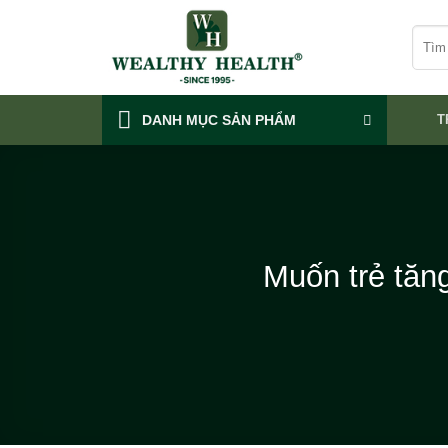
Skip
Tìm
to
kiếm:
content
DANH MỤC SẢN PHẨM
T
Muốn trẻ tăng