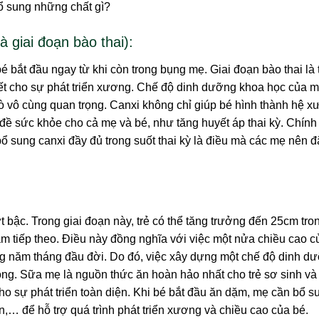
à giai đoạn bào thai):
 bắt đầu ngay từ khi còn trong bụng mẹ. Giai đoạn bào thai là 
ết cho sự phát triển xương. Chế độ dinh dưỡng khoa học của m
trò vô cùng quan trọng. Canxi không chỉ giúp bé hình thành hệ 
 sức khỏe cho cả mẹ và bé, như tăng huyết áp thai kỳ. Chính 
 sung canxi đầy đủ trong suốt thai kỳ là điều mà các mẹ nên đ
ợt bậc. Trong giai đoạn này, trẻ có thể tăng trưởng đến 25cm tr
m tiếp theo. Điều này đồng nghĩa với việc một nửa chiều cao c
g năm tháng đầu đời. Do đó, việc xây dựng một chế độ dinh d
ọng. Sữa mẹ là nguồn thức ăn hoàn hảo nhất cho trẻ sơ sinh và 
ho sự phát triển toàn diện. Khi bé bắt đầu ăn dặm, mẹ cần bổ s
n,… để hỗ trợ quá trình phát triển xương và chiều cao của bé.