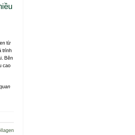
hiều
en từ
 trình
i. Bên
u cao
 quan
ollagen