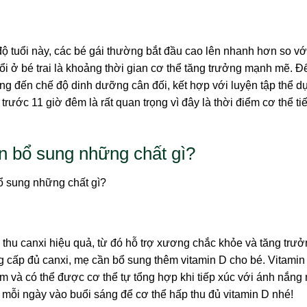
 độ tuổi này, các bé gái thường bắt đầu cao lên nhanh hơn so vớ
 tuổi ở bé trai là khoảng thời gian cơ thể tăng trưởng mạnh mẽ. Đ
ọng đến chế độ dinh dưỡng cân đối, kết hợp với luyện tập thể d
rước 11 giờ đêm là rất quan trọng vì đây là thời điểm cơ thể tiế
ên bổ sung những chất gì?
 thu canxi hiệu quả, từ đó hỗ trợ xương chắc khỏe và tăng trư
g cấp đủ canxi, mẹ cần bổ sung thêm vitamin D cho bé. Vitamin
ấm và có thể được cơ thể tự tổng hợp khi tiếp xúc với ánh nắng
t mỗi ngày vào buổi sáng để cơ thể hấp thu đủ vitamin D nhé!