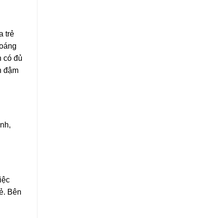
a trẻ
hoáng
n có đủ
nh đậm
ạnh,
iệc
rẻ. Bên