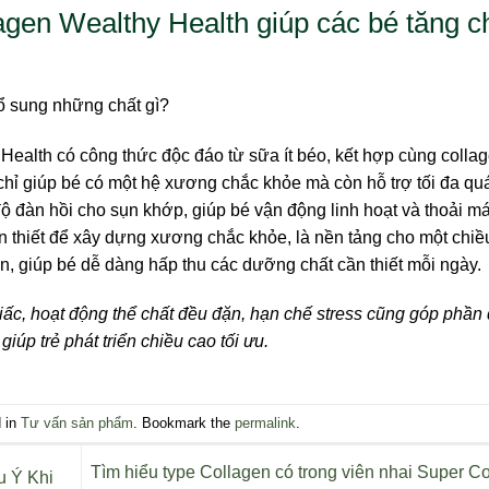
gen Wealthy Health giúp các bé tăng c
Health có công thức độc đáo từ sữa ít béo, kết hợp cùng collag
hỉ giúp bé có một hệ xương chắc khỏe mà còn hỗ trợ tối đa quá
độ đàn hồi cho sụn khớp, giúp bé vận động linh hoạt và thoải má
n thiết để xây dựng xương chắc khỏe, là nền tảng cho một chiề
, giúp bé dễ dàng hấp thu các dưỡng chất cần thiết mỗi ngày.
iấc, hoạt động thể chất đều đặn, hạn chế stress cũng góp phần
iúp trẻ phát triển chiều cao tối ưu.
d in
Tư vấn sản phẩm
. Bookmark the
permalink
.
Tìm hiểu type Collagen có trong viên nhai Super C
u Ý Khi