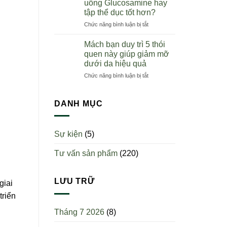
uống Glucosamine hay
nên
toàn
tập thể dục tốt hơn?
uống
quốc
ở
Chức năng bình luận bị tắt
sụn
Người
cá
bị
mập?
Mách bạn duy trì 5 thói
viêm
Uống
quen này giúp giảm mỡ
khớp
một
dưới da hiệu quả
nên
ngày
ở
Chức năng bình luận bị tắt
uống
mấy
Mách
Glucosamine
viên?
bạn
hay
duy
tập
DANH MỤC
trì
thể
5
dục
thói
tốt
Sự kiện
(5)
quen
hơn?
này
Tư vấn sản phẩm
(220)
giúp
giảm
mỡ
dưới
LƯU TRỮ
giai
da
triển
hiệu
quả
Tháng 7 2026
(8)