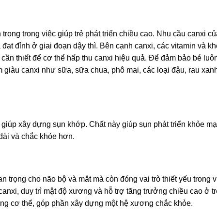
trọng trong việc giúp trẻ phát triển chiều cao. Nhu cầu canxi củ
và đạt đỉnh ở giai đoạn dậy thì. Bên cạnh canxi, các vitamin và k
 cần thiết để cơ thể hấp thu canxi hiệu quả. Để đảm bảo bé luô
m giàu canxi như sữa, sữa chua, phô mai, các loại đậu, rau xa
g giúp xây dựng sụn khớp. Chất này giúp sụn phát triển khỏe m
 dài và chắc khỏe hơn.
 trọng cho não bộ và mắt mà còn đóng vai trò thiết yếu trong v
anxi, duy trì mật độ xương và hỗ trợ tăng trưởng chiều cao ở t
ong cơ thể, góp phần xây dựng một hệ xương chắc khỏe.