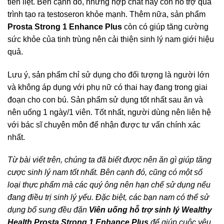
tiền liệt. Bên cạnh đó, những hợp chất này còn hỗ trợ quá
trình tạo ra testoseron khỏe mạnh. Thêm nữa, sản phẩm
Prosta Strong 1 Enhance Plus
còn có giúp tăng cường
sức khỏe của tinh trùng nên cải thiện sinh lý nam giới hiệu
quả.
Lưu ý, sản phẩm chỉ sử dụng cho đối tượng là người lớn
và không áp dụng với phụ nữ có thai hay đang trong giai
đoạn cho con bú. Sản phẩm sử dụng tốt nhất sau ăn và
nên uống 1 ngày/1 viên. Tốt nhất, người dùng nên liên hệ
với bác sĩ chuyên môn để nhận được tư vấn chính xác
nhất.
Từ bài viết trên, chúng ta đã biết được nên ăn gì giúp tăng
cược sinh lý nam tốt nhất. Bên cạnh đó, cũng có một số
loại thực phẩm mà các quý ông nên hạn chế sử dụng nếu
đang điều trị sinh lý yếu. Đặc biệt, các bạn nam có thể sử
dụng bổ sung đều đặn
Viên uống hỗ trợ sinh lý Wealthy
Health Prosta Strong 1 Enhance Plus
để giúp cuộc yêu