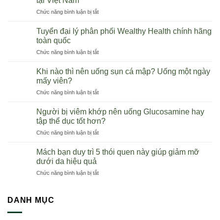
tại Việt Nam
ở
Chức năng bình luận bị tắt
Tiềm
năng
Tuyển đại lý phân phối Wealthy Health chính hãng
kinh
toàn quốc
doanh
ở
Chức năng bình luận bị tắt
thực
Tuyển
phẩm
đại
chức
Khi nào thì nên uống sụn cá mập? Uống một ngày
lý
năng
mấy viên?
phân
Úc
ở
Chức năng bình luận bị tắt
phối
tại
Khi
Wealthy
Việt
nào
Health
Người bị viêm khớp nên uống Glucosamine hay
Nam
thì
chính
tập thể dục tốt hơn?
nên
hãng
ở
Chức năng bình luận bị tắt
uống
toàn
Người
sụn
quốc
bị
cá
Mách bạn duy trì 5 thói quen này giúp giảm mỡ
viêm
mập?
dưới da hiệu quả
khớp
Uống
ở
Chức năng bình luận bị tắt
nên
một
Mách
uống
ngày
bạn
Glucosamine
mấy
duy
DANH MỤC
hay
viên?
trì
tập
5
thể