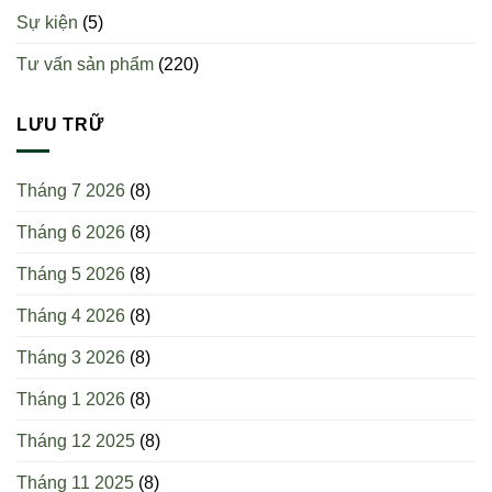
thói
dục
Sự kiện
(5)
quen
tốt
này
hơn?
Tư vấn sản phẩm
(220)
giúp
giảm
mỡ
dưới
LƯU TRỮ
da
hiệu
quả
Tháng 7 2026
(8)
Tháng 6 2026
(8)
Tháng 5 2026
(8)
Tháng 4 2026
(8)
Tháng 3 2026
(8)
Tháng 1 2026
(8)
Tháng 12 2025
(8)
Tháng 11 2025
(8)