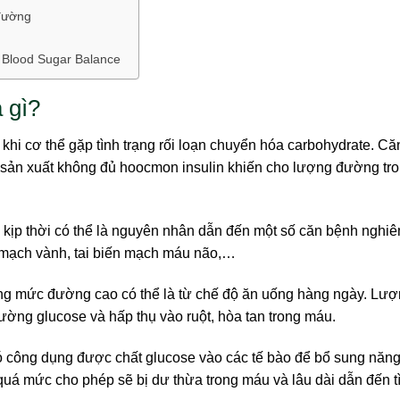
 đường
 Blood Sugar Balance
 gì?
hi cơ thể gặp tình trạng rối loạn chuyển hóa carbohydrate. C
y sản xuất không đủ hoocmon insulin khiến cho lượng đường tr
kịp thời có thể là nguyên nhân dẫn đến một số căn bệnh nghi
m mạch vành, tai biến mạch máu não,…
trạng mức đường cao có thể là từ chế độ ăn uống hàng ngày. Lư
ường glucose và hấp thụ vào ruột, hòa tan trong máu.
 có công dụng được chất glucose vào các tế bào để bổ sung năn
uá mức cho phép sẽ bị dư thừa trong máu và lâu dài dẫn đến t