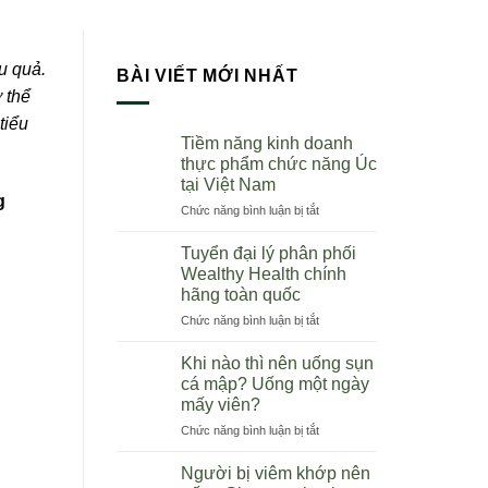
u quả.
BÀI VIẾT MỚI NHẤT
 thể
tiểu
Tiềm năng kinh doanh
thực phẩm chức năng Úc
tại Việt Nam
g
ở
Chức năng bình luận bị tắt
Tiềm
năng
Tuyển đại lý phân phối
kinh
Wealthy Health chính
doanh
hãng toàn quốc
thực
ở
Chức năng bình luận bị tắt
phẩm
Tuyển
chức
đại
năng
Khi nào thì nên uống sụn
lý
Úc
cá mập? Uống một ngày
phân
tại
mấy viên?
phối
Việt
ở
Chức năng bình luận bị tắt
Wealthy
Nam
Khi
Health
nào
chính
Người bị viêm khớp nên
thì
hãng