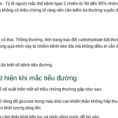
m. Tỷ lệ người mắc thể bệnh type 2 chiếm từ 90 đến 95% nhữ
không có triệu chứng rõ ràng nên cần kiểm tra thường xuyên 
có thai. Thông thường, tình trạng trao đổi carbohydrate bất th
trong quá trình này bị nhiễm bệnh kéo dài mà không điều trị vẫn 
t hiện khi mắc tiểu đường
 sẽ xuất hiện một số triệu chứng thường gặp như sau:
ó nồng độ glucose trong máu khá cao khiến thận không hấp thu 
n khối lượng tăng lên.
cảm thấy khát liên tục và phải uống nước để bù vào.