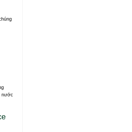
 chúng
ng
, nước
ce