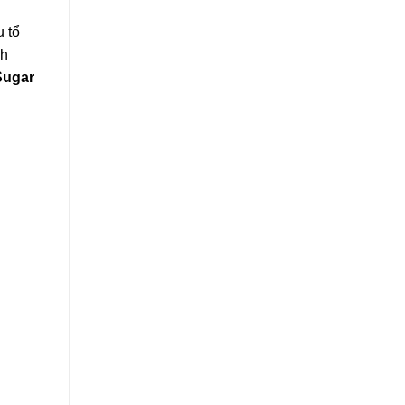
u tổ
nh
Sugar