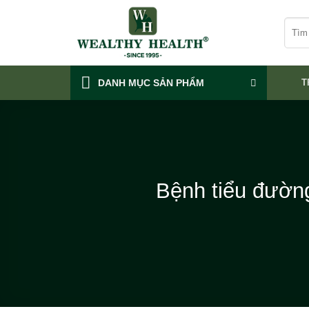
Skip
Tìm
to
kiếm:
content
DANH MỤC SẢN PHẨM
T
Bệnh tiểu đường