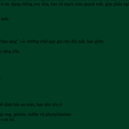
n có tác dụng chống oxy hóa, bảo vệ mạch máu quanh mắt, góp phần ng
 hơn.
kho tàng” các dưỡng chất quý giá cho đôi mắt, bao gồm:
h sáng yếu.
.
ry 10000 Plus
ể đảm bảo an toàn, bạn nên lưu ý:
ong, gelatin, sulfite và phenylalanine.
 con bú.