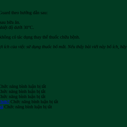
 Guard theo hướng dẫn sau:
 sau bữa ăn.
nhiệt độ dưới 30°C.
hông có tác dụng thay thế thuốc chữa bệnh.
lợi ích của việc sử dụng thuốc bổ mắt. Nếu thấy bài viết này bổ ích, hã
ở
Chức năng bình luận bị tắt
ở
Tiềm
hức năng bình luận bị tắt
Tuyển
ở
năng
hức năng bình luận bị tắt
đại
Khi
kinh
ở
 hơn?
Chức năng bình luận bị tắt
lý
nào
doanh
ở
Người
uả
Chức năng bình luận bị tắt
phân
thì
thực
Mách
bị
phối
nên
phẩm
bạn
viêm
Wealthy
uống
chức
duy
khớp
Health
sụn
năng
trì
nên