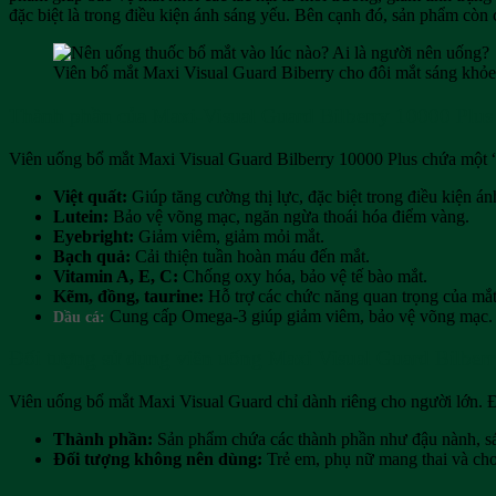
đặc biệt là trong điều kiện ánh sáng yếu. Bên cạnh đó, sản phẩm cò
Viên bổ mắt Maxi Visual Guard Biberry cho đôi mắt sáng khỏe
Thành phần của Maxi-Visual Guard Bilberry 10000 Plus
Viên uống bổ mắt Maxi Visual Guard Bilberry 10000 Plus chứa một “
Việt quất:
Giúp tăng cường thị lực, đặc biệt trong điều kiện án
Lutein:
Bảo vệ võng mạc, ngăn ngừa thoái hóa điểm vàng.
Eyebright:
Giảm viêm, giảm mỏi mắt.
Bạch quả:
Cải thiện tuần hoàn máu đến mắt.
Vitamin A, E, C:
Chống oxy hóa, bảo vệ tế bào mắt.
Kẽm, đồng, taurine:
Hỗ trợ các chức năng quan trọng của mắt
Cung cấp Omega-3 giúp giảm viêm, bảo vệ võng mạc.
Dầu cá:
Đối tượng sử dụng viên uống Maxi Visual Guard Bilber
Viên uống bổ mắt Maxi Visual Guard chỉ dành riêng cho người lớn. Đ
Thành phần:
Sản phẩm chứa các thành phần như đậu nành, sáp 
Đối tượng không nên dùng:
Trẻ em, phụ nữ mang thai và cho