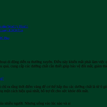
s của Wealthy Health
lberry 10000 Plus
00 Plus
 thoại di động diễn ra thường xuyên. Điều này khiến mắt phải làm việc
ệu quả, cung cấp các dưỡng chất cần thiết giúp bảo vệ đôi mắt, giảm th
ng?
 chỉ ra rằng thời điểm vàng để cơ thể hấp thu các dưỡng chất là từ 6 g
ụ một cách hiệu quả nhất, hỗ trợ tốt cho sức khỏe đôi mắt.
của nhiều người. Nhưng uống vào lúc nào và ai