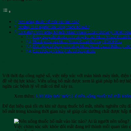
Nên uống thuốc bổ mắt vào lúc nào?
Những ai là người nên uống thuốc bổ mắt?
Giới thiệu viên uống bổ mắt Maxi Visual Guard Bilberry 10000 Plu
Công dụng chính của viên uống bổ mắt Maxi-Visual Guard Bi
Thành phần của Maxi-Visual Guard Bilberry 10000 Plus
Đối tượng sử dụng viên uống Maxi Visual Guard Bilberry 100
Các sử dụng và lưu ý khi sử dụng thuốc
Nên uống thuốc bổ mắt vào lúc nào?
Với thời đại công nghệ số, việc tiếp xúc với màn hình máy tính, điện
đề về thị lực khác. Viên uống bổ mắt được xem là giải pháp hỗ trợ hi
ngừa các bệnh lý về mắt có thể xảy ra.
Xem thêm:
Giải đáp thắc mắc: Có nên uống thuốc bổ mắt khô
Để đạt hiệu quả tối ưu khi sử dụng thuốc bổ mắt, nhiều nghiên cứu đã
bổ mắt trong khoảng thời gian này sẽ giúp các dưỡng chất được hấp th
Việc chăm sóc sức khỏe đôi mắt đang trở thành mối quan tâm 