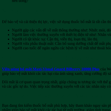
nên uống?
Những ai là người nên uống thuốc bổ mắt?
Để bảo vệ và cải thiện thị lực, việc sử dụng thuốc bổ mắt là rất cần thi
Người gặp các vấn đề về mắt thông thường như: Nhức mỏi, đỏ
Người làm việc thường xuyên với thiết bị điện tử như: Nhân viê
Người có tật khúc xạ: Cận thị, viễn thị, loạn thị, lão thị.
Người vừa phẫu thuật mắt: Cần bổ sung dưỡng chất để mắt ph
Người cao tuổi: để ngăn ngừa các bệnh lý về mắt như thoái hóa
Giới thiệu viên uống bổ mắt Maxi Visual Gu
Viên uống bổ mắt Maxi-Visual Guard Bilberry 10000 Plus
của Wea
giúp bảo vệ mắt khỏi các tác hại của ánh sáng xanh, tăng cường độ sá
Đôi mắt là cơ quan quan trọng nhất, giúp chúng ta tương tác với thế g
và các gốc tự do. Việc tiếp xúc thường xuyên với các tác nhân này c
Công dụng chính của viên uống bổ mắt Maxi-Visual Gua
Bạn đang tìm kiếm thuốc bổ mắt phù hợp, hãy tham khảo ngay sản 
phẩm giúp bảo vệ mắt khỏi các tác hại từ môi trường, giảm tình trạng