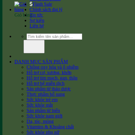
Flash Sale
Chính sách đại lý
Giỏ hàng
Tin tức
Sự kiện
Liên hệ
Tìm
kiếm:
DANH MỤC SẢN PHẨM
Chống oxy hóa và ô nhiễm
Hỗ trợ cơ, xương, khớp
Hỗ trợ tim mạch, gan, thận
Hỗ trợ hệ miễn dịch
Sản phẩm từ thảo dược
Thực phẩm bổ sung
Sức khỏe trẻ em
Sức khỏe mắt
Sản phẩm từ biển
Sức khỏe nam giới
Da, tóc, móng
Vitamins & Khoáng chất
Sức khỏe phụ nữ