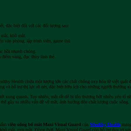
ết, đặc biệt đối với các đối tượng sau:
 mắt, khô mắt.
n văn phòng, lập trình viên, game thủ.
ục hồi nhanh chóng.
 điểm vàng, đục thủy tinh thể.
ard Bilberry 10000 Plus của Wealthy Health
lthy Health chứa một lượng lớn các chất chống oxy hóa từ việt quất đ
ng và hỗ trợ thị lực rõ nét, đặc biệt hữu ích cho những người thường x
iới xung quanh. Tuy nhiên, mắt rất dễ bị tổn thương bởi nhiều yếu tố n
ó thể gây ra nhiều vấn đề về mắt, ảnh hưởng đến chất lượng cuộc sống.
rd Bilberry 10000 Plus
phẩm
viên uống bổ mắt Maxi Visual Guard
của
Wealthy Health
mang 
 khô mắt, mỏi mắt. Đồng thời, Maxi Visual Guard còn hỗ trợ duy trì sức