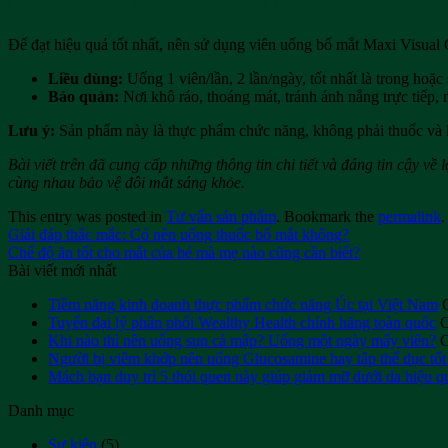
Các sử dụng và lưu ý khi sử dụng thuốc
Để đạt hiệu quả tốt nhất, nên sử dụng viên uống bổ mắt Maxi Visual
Liều dùng:
Uống 1 viên/lần, 2 lần/ngày, tốt nhất là trong hoặc
Bảo quản:
Nơi khô ráo, thoáng mát, tránh ánh nắng trực tiếp, 
Lưu ý:
Sản phẩm này là thực phẩm chức năng, không phải thuốc và k
Bài viết trên đã cung cấp những thông tin chi tiết và đáng tin cậy về 
cùng nhau bảo vệ đôi mắt sáng khỏe.
This entry was posted in
Tư vấn sản phẩm
. Bookmark the
permalink
.
Giải đáp thắc mắc: Có nên uống thuốc bổ mắt không?
Chế độ ăn tốt cho mắt của bé mà mẹ nào cũng cần biết?
Bài viết mới nhất
Tiềm năng kinh doanh thực phẩm chức năng Úc tại Việt Nam
Tuyển đại lý phân phối Wealthy Health chính hãng toàn quốc
C
Khi nào thì nên uống sụn cá mập? Uống một ngày mấy viên?
C
Người bị viêm khớp nên uống Glucosamine hay tập thể dục tốt
Mách bạn duy trì 5 thói quen này giúp giảm mỡ dưới da hiệu q
Danh mục
Sự kiện
(5)