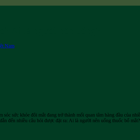
o? Ai là người nên uống?
iệt Nam
m sóc sức khỏe đôi mắt đang trở thành mối quan tâm hàng đầu của nhi
ày dẫn đến nhiều câu hỏi được đặt ra: Ai là người nên uống thuốc bổ mắt