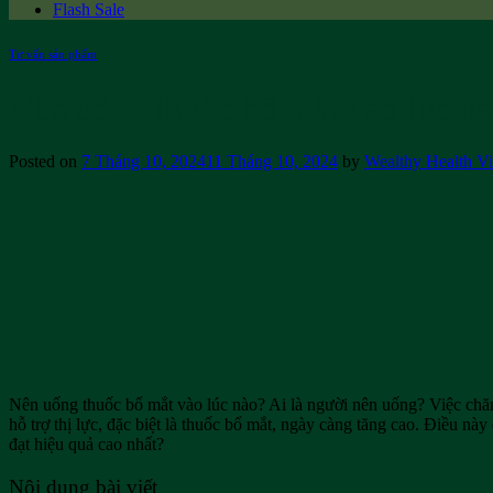
Flash Sale
Tư vấn sản phẩm
Nên uống thuốc bổ mắt vào lúc nà
Posted on
7 Tháng 10, 2024
11 Tháng 10, 2024
by
Wealthy Health V
Nên uống thuốc bổ mắt vào lúc nào? Ai là người nên uống? Việc chă
hỗ trợ thị lực, đặc biệt là thuốc bổ mắt, ngày càng tăng cao. Điều n
đạt hiệu quả cao nhất?
Nội dung bài viết