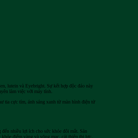
en, lutein và Eyebright. Sự kết hợp độc đáo này
uyên làm việc với máy tính.
hư tia cực tím, ánh sáng xanh từ màn hình điện tử
đến nhiều lợi ích cho sức khỏe đôi mắt. Sản
 khỏe điểm vàng và võng mạc, cải thiện thị lực,