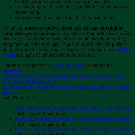
Hỗ trợ quá trình đào thải nước tiểu được thuận lợi.
Có công dụng giảm hạ sốt nhẹ, giúp làm mát cơ thể một cách
nhanh chóng.
Hỗ trợ cho sức khỏe của đường tiết niệu, bàng quang.
Có thể nói,
người cao tuổi có chỉ số axit uric cao cần phải bổ
sung nước đầy đủ mỗi ngày
. Tuy nhiên, lượng nước và cách uống
phải cung cấp theo đúng hướng dẫn và có thể thay đổi theo từng
trạng thái của cơ thể mỗi ngày. Ngoài ra, người bệnh cũng nên sử
dụng bổ sung viên uống Super Urinary Gout Support của
Wealthy
Health
mỗi ngày để cải thiện sức khỏe hoàn hảo.
This entry was posted in
Tư vấn sản phẩm
. Bookmark the
permalink
.
Cách Kiểm Soát Biến Chứng Bệnh Đái Tháo Đường Cho Cuộc
Sống Khỏe Mạnh Mỗi Ngày
Mách bạn 3 trái cây hấp lên ăn tốt cho người cao acid uric vào mùa
đông
Bài viết mới nhất
Tiềm năng kinh doanh thực phẩm chức năng Úc tại Việt Nam
ở
Chức năng bình luận bị tắt
Tiềm
Tuyển đại lý phân phối Wealthy Health chính hãng toàn quốc
năng
ở
Chức năng bình luận bị tắt
kinh
Tuyển
Khi nào thì nên uống sụn cá mập? Uống một ngày mấy viên?
doanh
đại
ở