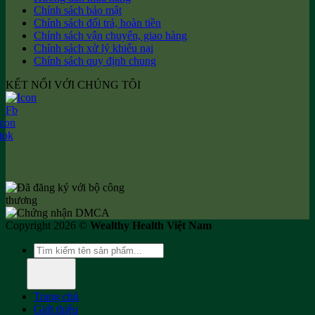
Chính sách bảo mật
Chính sách đổi trả, hoàn tiền
Chính sách vận chuyển, giao hàng
Chính sách xử lý khiếu nại
Chính sách quy định chung
KẾT NỐI VỚI CHÚNG TÔI
Copyright 2026 ©
Wealthy Health Việt Nam
Tìm
kiếm:
Trang chủ
Giới thiệu