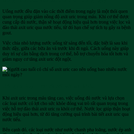
Uống nước đều đặn vào các thời điểm trong ngày là một thói quen
quan trọng giúp giảm nồng độ axit uric trong máu. Khi cơ thể được
cung cấp đủ nước, thận sẽ hoạt động hiệu quả hơn trong việc lọc và
đào thải axit uric qua nước tiểu, từ đó hạn chế sự tích tụ gây ra bệnh
gout.
Việc chia nhỏ lượng nước uống từ sáng đến tối, đặc biệt là sau khi
thức dậy, giữa các bữa ăn và trước khi đi ngủ. Cách uống này giúp
duy trì sự cân bằng dịch trong cơ thể, hỗ trợ chuyển hóa tốt hơn và
giảm nguy cơ tăng axit uric đột ngột.
Uống các loại nước tốt đối với sức khỏe
Khi axit uric trong máu tăng cao, việc uống đủ nước và lựa chọn
các loại nước có lợi cho sức khỏe đóng vai trò rất quan trọng trong
việc hỗ trợ đào thải axit uric ra khỏi cơ thể. Nước lọc giúp thận hoạt
động hiệu quả hơn, từ đó tăng cường quá trình bài tiết axit uric qua
nước tiểu.
Bên cạnh đó, các loại nước như nước chanh pha loãng, nước ép anh