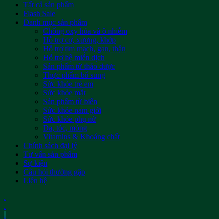
Tất cả sản phẩm
Flash Sale
Danh mục sản phẩm
Chống oxy hóa và ô nhiễm
Hỗ trợ cơ, xương, khớp
Hỗ trợ tim mạch, gan, thận
Hỗ trợ hệ miễn dịch
Sản phẩm từ thảo dược
Thực phẩm bổ sung
Sức khỏe trẻ em
Sức khỏe mắt
Sản phẩm từ biển
Sức khỏe nam giới
Sức khỏe phụ nữ
Da, tóc, móng
Vitamins & Khoáng chất
Chính sách đại lý
Tư vấn sản phẩm
Sự kiện
Câu hỏi thường gặp
Liên hệ
.
.
.