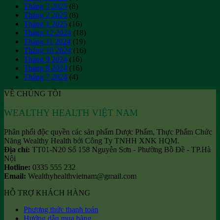
Tháng 3 2025
(8)
Tháng 2 2025
(8)
Tháng 1 2025
(16)
Tháng 12 2024
(18)
Tháng 11 2024
(19)
Tháng 10 2024
(16)
Tháng 9 2024
(16)
Tháng 8 2024
(16)
Tháng 7 2024
(4)
VỀ CHÚNG TÔI
WEALTHY HEALTH VIỆT NAM
Phân phối độc quyền các sản phẩm Dược Phẩm, Thực Phẩm Chức
Năng Wealthy Health bởi Công Ty TNHH XNK HQM.
Địa chỉ:
TT01-N20 Số 158 Nguyễn Sơn - Phường Bồ Đề - TP.Hà
Nội
Hotline:
0335 555 232
Email:
Wealthyhealthvietnam@gmail.com
HỖ TRỢ KHÁCH HÀNG
Phương thức thanh toán
Hướng dẫn mua hàng