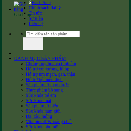
Flash Sale
Chính sách đại lý
Tin tức
Giỏ hàng
Sự kiện
Liên hệ
Tìm
kiếm:
DANH MỤC SẢN PHẨM
Chống oxy hóa và ô nhiễm
Hỗ trợ cơ, xương, khớp
Hỗ trợ tim mạch, gan, thận
Hỗ trợ hệ miễn dịch
Sản phẩm từ thảo dược
Thực phẩm bổ sung
Sức khỏe trẻ em
Sức khỏe mắt
Sản phẩm từ biển
Sức khỏe nam giới
Da, tóc, móng
Vitamins & Khoáng chất
Sức khỏe phụ nữ