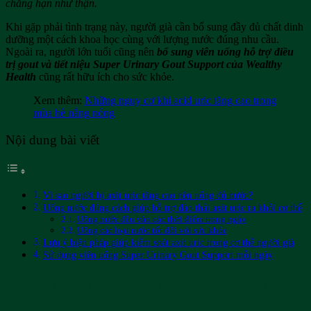
chẳng hạn như thận.
Khi gặp phải tình trạng này, người già cần bổ sung đầy đủ chất dinh
dưỡng một cách khoa học cùng với lượng nước đúng nhu cầu.
Ngoài ra, người lớn tuổi cũng nên
bổ sung viên uống hỗ trợ điều
trị gout và tiết niệu Super Urinary Gout Support của Wealthy
Health
cũng rất hữu ích cho sức khỏe.
Xem thêm:
Những nguy cơ khi acid uric tăng cao trong
mùa hè nắng nóng
Nội dung bài viết
Vì sao người bị axit uric tăng cao nên uống đủ nước?
Uống nước đúng cách giúp hỗ trợ đào thải axit uric ra khỏi cơ thể
Uống nước đều vào các thời điểm trong ngày
Uống các loại nước tốt đối với sức khỏe
Lưu ý biện pháp giúp kiểm soát axit uric trong cơ thể người già
Sử dụng viên uống Super Urinary Gout Support mỗi ngày
Vì sao người bị axit uric tăng cao nên uống
đủ nước?