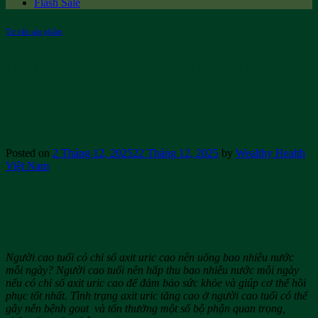
Flash Sale
Tư vấn sản phẩm
Người cao tuổi có chỉ số axit uric
cao nên uống bao nhiêu nước
mỗi ngày?
Posted on
2 Tháng 12, 2025
22 Tháng 12, 2025
by
Wealthy Health
Việt Nam
Người cao tuổi có chỉ số axit uric cao nên uống bao nhiêu nước
mỗi ngày? Người cao tuổi nên hấp thu bao nhiêu nước mỗi ngày
nếu có chỉ số axit uric cao để đảm bảo sức khỏe và giúp cơ thể hồi
phục tốt nhất.
Tình trạng axit uric tăng cao ở người cao tuổi có thể
gây nên bệnh gout và tổn thưởng một số bộ phận quan trọng,