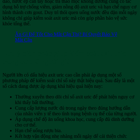
đào, nước ép cần tây hoặc trà thảo mộc không đường cũng có tác
dụng hỗ trợ chống viêm, giảm nồng độ axit uric và hạn chế nguy cơ
hình thành cơn gout. Duy trì thói quen uống nước đều đặn mỗi ngày
không chỉ giúp kiểm soát axit uric mà còn góp phần bảo vệ sức
khỏe tổng thể.
Ăn Gì Để Tốt Cho Mắt Cận Thị? Bí Quyết Bảo Vệ
Mắt Cận
Lưu ý biện pháp giúp kiểm soát axit uric
trong cơ thể người già
Người lớn có dấu hiệu axit uric cao cần phải áp dụng một số
phương pháp để kiểm soát chỉ số này thật hiệu quả. Sau đây là một
số cách đang được áp dụng khá hiệu quả hiện nay:
Thường xuyên theo dõi chỉ số axit uric để phát hiện nguy cơ
khi thấy bất thường.
Cung cấp lượng nước đủ trong ngày theo đúng hướng dẫn
của nhân viên y tế theo tình trạng bệnh cụ thể của từng người.
Áp dụng chế độ ăn uống khoa học, cung cấp đủ dinh dưỡng
cho cơ thể.
Hạn chế uống rượu bia.
Kết hợp vận động nhẹ nhàng mỗi ngày để cải thiện chức