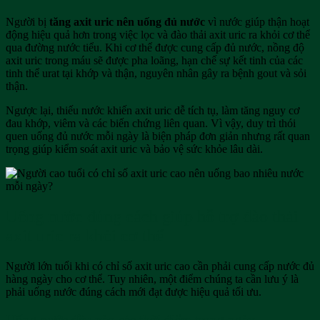
Người bị
tăng axit uric nên uống đủ nước
vì nước giúp thận hoạt
động hiệu quả hơn trong việc lọc và đào thải axit uric ra khỏi cơ thể
qua đường nước tiểu. Khi cơ thể được cung cấp đủ nước, nồng độ
axit uric trong máu sẽ được pha loãng, hạn chế sự kết tinh của các
tinh thể urat tại khớp và thận, nguyên nhân gây ra bệnh gout và sỏi
thận.
Ngược lại, thiếu nước khiến axit uric dễ tích tụ, làm tăng nguy cơ
đau khớp, viêm và các biến chứng liên quan. Vì vậy, duy trì thói
quen uống đủ nước mỗi ngày là biện pháp đơn giản nhưng rất quan
trọng giúp kiểm soát axit uric và bảo vệ sức khỏe lâu dài.
Uống nước đúng cách giúp hỗ trợ đào thải
axit uric ra khỏi cơ thể
Người lớn tuổi khi có chỉ số axit uric cao cần phải cung cấp nước đủ
hàng ngày cho cơ thể. Tuy nhiên, một điểm chúng ta cần lưu ý là
phải uống nước đúng cách mới đạt được hiệu quả tối ưu.
Uống nước đều vào các thời điểm trong ngày