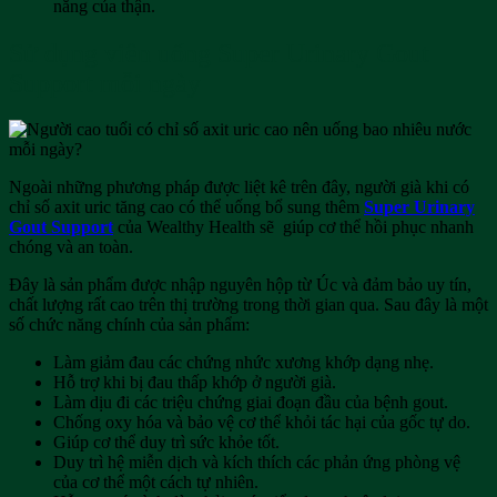
năng của thận.
Sử dụng viên uống Super Urinary Gout
Support mỗi ngày
Ngoài những phương pháp được liệt kê trên đây, người già khi có
chỉ số axit uric tăng cao có thể uống bổ sung thêm
Super Urinary
Gout Support
của Wealthy Health sẽ giúp cơ thể hồi phục nhanh
chóng và an toàn.
Đây là sản phẩm được nhập nguyên hộp từ Úc và đảm bảo uy tín,
chất lượng rất cao trên thị trường trong thời gian qua. Sau đây là một
số chức năng chính của sản phẩm:
Làm giảm đau các chứng nhức xương khớp dạng nhẹ.
Hỗ trợ khi bị đau thấp khớp ở người già.
Làm dịu đi các triệu chứng giai đoạn đầu của bệnh gout.
Chống oxy hóa và bảo vệ cơ thể khỏi tác hại của gốc tự do.
Giúp cơ thể duy trì sức khỏe tốt.
Duy trì hệ miễn dịch và kích thích các phản ứng phòng vệ
của cơ thể một cách tự nhiên.