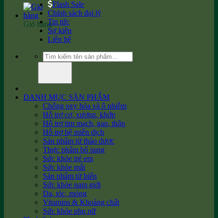
Flash Sale
Chính sách đại lý
Tin tức
Giỏ hàng
Sự kiện
Liên hệ
Tìm
kiếm:
DANH MỤC SẢN PHẨM
Chống oxy hóa và ô nhiễm
Hỗ trợ cơ, xương, khớp
Hỗ trợ tim mạch, gan, thận
Hỗ trợ hệ miễn dịch
Sản phẩm từ thảo dược
Thực phẩm bổ sung
Sức khỏe trẻ em
Sức khỏe mắt
Sản phẩm từ biển
Sức khỏe nam giới
Da, tóc, móng
Vitamins & Khoáng chất
Sức khỏe phụ nữ