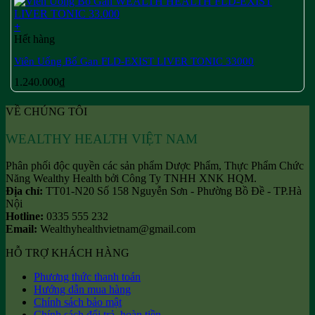
+
Hết hàng
Viên Uống Bổ Gan FLD-EXIST LIVER TONIC 33000
1.240.000
₫
VỀ CHÚNG TÔI
WEALTHY HEALTH VIỆT NAM
Phân phối độc quyền các sản phẩm Dược Phẩm, Thực Phẩm Chức
Năng Wealthy Health bởi Công Ty TNHH XNK HQM.
Địa chỉ:
TT01-N20 Số 158 Nguyễn Sơn - Phường Bồ Đề - TP.Hà
Nội
Hotline:
0335 555 232
Email:
Wealthyhealthvietnam@gmail.com
HỖ TRỢ KHÁCH HÀNG
Phương thức thanh toán
Hướng dẫn mua hàng
Chính sách bảo mật
Chính sách đổi trả, hoàn tiền