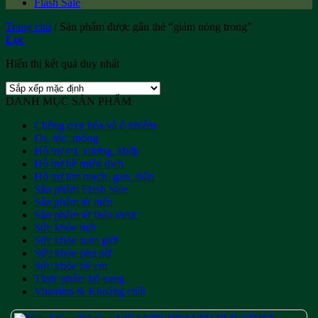
Flash Sale
Trang chủ
/
Sản phẩm được gắn thẻ “giảm nóng trong”
Lọc
Hiển thị kết quả duy nhất
DANH MỤC SẢN PHẨM
Chống oxy hóa và ô nhiễm
Da, tóc, móng
Hỗ trợ cơ, xương, khớp
Hỗ trợ hệ miễn dịch
Hỗ trợ tim mạch, gan, thận
Sản phẩm Flash Sale
Sản phẩm từ biển
Sản phẩm từ thảo dược
Sức khỏe mắt
Sức khỏe nam giới
Sức khỏe phụ nữ
Sức khỏe trẻ em
Thực phẩm bổ sung
Vitamins & Khoáng chất