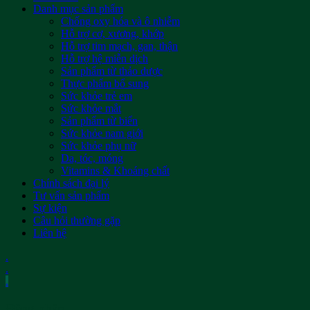
Danh mục sản phẩm
Chống oxy hóa và ô nhiễm
Hỗ trợ cơ, xương, khớp
Hỗ trợ tim mạch, gan, thận
Hỗ trợ hệ miễn dịch
Sản phẩm từ thảo dược
Thực phẩm bổ sung
Sức khỏe trẻ em
Sức khỏe mắt
Sản phẩm từ biển
Sức khỏe nam giới
Sức khỏe phụ nữ
Da, tóc, móng
Vitamins & Khoáng chất
Chính sách đại lý
Tư vấn sản phẩm
Sự kiện
Câu hỏi thường gặp
Liên hệ
.
.
.
Đăng nhập