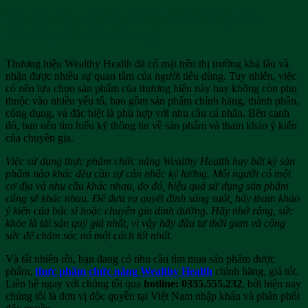
Có nên mua thực phẩm chức năng của
Wealthy Health không?
Thương hiệu Wealthy Health đã có mặt trên thị trường khá lâu và
nhận được nhiều sự quan tâm của người tiêu dùng. Tuy nhiên, việc
có nên lựa chọn sản phẩm của thương hiệu này hay không còn phụ
thuộc vào nhiều yếu tố, bao gồm sản phẩm chính hãng, thành phần,
công dụng, và đặc biệt là phù hợp với nhu cầu cá nhân. Bên cạnh
đó, bạn nên tìm hiểu kỹ thông tin về sản phẩm và tham khảo ý kiến
của chuyên gia.
Việc sử dụng thực phẩm chức năng Wealthy Health hay bất kỳ sản
phẩm nào khác đều cần sự cân nhắc kỹ lưỡng. Mỗi người có một
cơ địa và nhu cầu khác nhau, do đó, hiệu quả sử dụng sản phẩm
cũng sẽ khác nhau. Để đưa ra quyết định sáng suốt, hãy tham khảo
ý kiến của bác sĩ hoặc chuyên gia dinh dưỡng. Hãy nhớ rằng, sức
khỏe là tài sản quý giá nhất, vì vậy hãy đầu tư thời gian và công
sức để chăm sóc nó một cách tốt nhất.
Và tất nhiên rồi, bạn đang có nhu cầu tìm mua sản phẩm dược
phẩm,
thực phẩm chức năng Wealthy Health
chính hãng, giá tốt.
Liên hệ ngay với chúng tôi qua
hotline: 0335.555.232
, bởi hiện nay
chúng tôi là đơn vị độc quyền tại Việt Nam nhập khẩu và phân phối