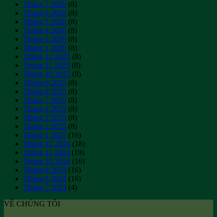
Tháng 7 2026
(8)
viên?
giúp
dục
Tháng 6 2026
(8)
giảm
tốt
Tháng 5 2026
(8)
mỡ
hơn?
Tháng 4 2026
(8)
dưới
Tháng 3 2026
(8)
da
Tháng 1 2026
(8)
hiệu
Tháng 12 2025
(8)
quả
Tháng 11 2025
(8)
Tháng 10 2025
(8)
Tháng 9 2025
(8)
Tháng 8 2025
(8)
Tháng 7 2025
(8)
Tháng 4 2025
(8)
Tháng 3 2025
(8)
Tháng 2 2025
(8)
Tháng 1 2025
(16)
Tháng 12 2024
(18)
Tháng 11 2024
(19)
Tháng 10 2024
(16)
Tháng 9 2024
(16)
Tháng 8 2024
(16)
Tháng 7 2024
(4)
VỀ CHÚNG TÔI