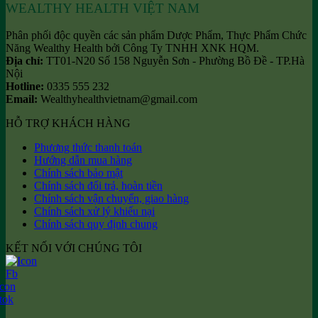
WEALTHY HEALTH VIỆT NAM
Phân phối độc quyền các sản phẩm Dược Phẩm, Thực Phẩm Chức
Năng Wealthy Health bởi Công Ty TNHH XNK HQM.
Địa chỉ:
TT01-N20 Số 158 Nguyễn Sơn - Phường Bồ Đề - TP.Hà
Nội
Hotline:
0335 555 232
Email:
Wealthyhealthvietnam@gmail.com
HỖ TRỢ KHÁCH HÀNG
Phương thức thanh toán
Hướng dẫn mua hàng
Chính sách bảo mật
Chính sách đổi trả, hoàn tiền
Chính sách vận chuyển, giao hàng
Chính sách xử lý khiếu nại
Chính sách quy định chung
KẾT NỐI VỚI CHÚNG TÔI