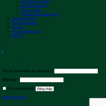
Sức khỏe nam giới
Sức khỏe phụ nữ
Da, tóc, móng
Vitamins & Khoáng chất
Chính sách đại lý
Tư vấn sản phẩm
Sự kiện
Câu hỏi thường gặp
Liên hệ
.
.
.
Đăng nhập
Tên tài khoản hoặc địa chỉ email
*
Mật khẩu
*
Ghi nhớ mật khẩu
Đăng nhập
Quên mật khẩu?