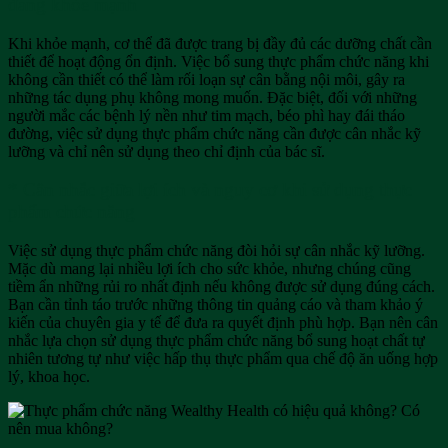
đang khỏe mạnh
Khi khỏe mạnh, cơ thể đã được trang bị đầy đủ các dưỡng chất cần
thiết để hoạt động ổn định. Việc bổ sung thực phẩm chức năng khi
không cần thiết có thể làm rối loạn sự cân bằng nội môi, gây ra
những tác dụng phụ không mong muốn. Đặc biệt, đối với những
người mắc các bệnh lý nền như tim mạch, béo phì hay đái tháo
đường, việc sử dụng thực phẩm chức năng cần được cân nhắc kỹ
lưỡng và chỉ nên sử dụng theo chỉ định của bác sĩ.
* Cân nhắc giữa lợi ích và nguy cơ khi sử dụng thực
phẩm chức năng
Việc sử dụng thực phẩm chức năng đòi hỏi sự cân nhắc kỹ lưỡng.
Mặc dù mang lại nhiều lợi ích cho sức khỏe, nhưng chúng cũng
tiềm ẩn những rủi ro nhất định nếu không được sử dụng đúng cách.
Bạn cần tỉnh táo trước những thông tin quảng cáo và tham khảo ý
kiến của chuyên gia y tế để đưa ra quyết định phù hợp. Bạn nên cân
nhắc lựa chọn sử dụng thực phẩm chức năng bổ sung hoạt chất tự
nhiên tương tự như việc hấp thụ thực phẩm qua chế độ ăn uống hợp
lý, khoa học.