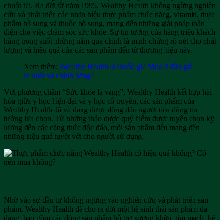
chuột túi. Ra đời từ năm 1995, Wealthy Health không ngừng nghiên
cứu và phát triển các nhãn hiệu thực phẩm chức năng, vitamin, thực
phẩm bổ sung và thuốc bổ sung, mang đến những giải pháp toàn
diện cho việc chăm sóc sức khỏe. Sự tin tưởng của hàng triệu khách
hàng trong suốt những năm qua chính là minh chứng rõ nét cho chất
lượng và hiệu quả của các sản phẩm đến từ thương hiệu này.
Xem thêm:
Wealthy Health là thuốc gì? Mua ở đâu giá
rẻ nhất và chính hãng?
Với phương châm “Sức khỏe là vàng”, Wealthy Health kết hợp hài
hòa giữa y học hiện đại và y học cổ truyền, các sản phẩm của
Wealthy Health đã và đang được đông đảo người tiêu dùng tin
tưởng lựa chọn. Từ những thảo dược quý hiếm được tuyển chọn kỹ
lưỡng đến các công thức độc đáo, mỗi sản phẩm đều mang đến
những hiệu quả tuyệt vời cho người sử dụng.
Wealthy Health tạo ra 1 hệ sinh thái sản phẩm
Nhờ vào sự đầu tư không ngừng vào nghiên cứu và phát triển sản
phẩm, Wealthy Health đã cho ra đời một hệ sinh thái sản phẩm đa
dạng, bao gồm các dòng sản phẩm hỗ trợ xương khớp, tim mạch, hệ