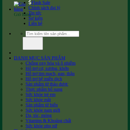
Flash Sale
Chính sách đại lý
Tin tức
Giỏ hàng
Sự kiện
Liên hệ
Tìm
kiếm:
DANH MỤC SẢN PHẨM
Chống oxy hóa và ô nhiễm
Hỗ trợ cơ, xương, khớp
Hỗ trợ tim mạch, gan, thận
Hỗ trợ hệ miễn dịch
Sản phẩm từ thảo dược
Thực phẩm bổ sung
Sức khỏe trẻ em
Sức khỏe mắt
Sản phẩm từ biển
Sức khỏe nam giới
Da, tóc, móng
Vitamins & Khoáng chất
Sức khỏe phụ nữ