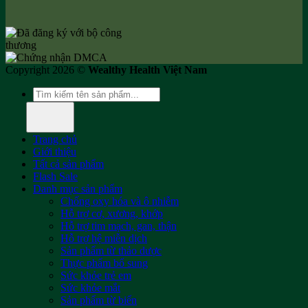
Copyright 2026 ©
Wealthy Health Việt Nam
Tìm
kiếm:
Trang chủ
Giới thiệu
Tất cả sản phẩm
Flash Sale
Danh mục sản phẩm
Chống oxy hóa và ô nhiễm
Hỗ trợ cơ, xương, khớp
Hỗ trợ tim mạch, gan, thận
Hỗ trợ hệ miễn dịch
Sản phẩm từ thảo dược
Thực phẩm bổ sung
Sức khỏe trẻ em
Sức khỏe mắt
Sản phẩm từ biển