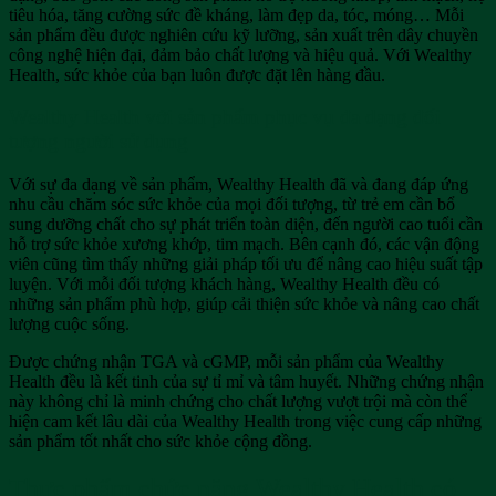
tiêu hóa, tăng cường sức đề kháng, làm đẹp da, tóc, móng… Mỗi
sản phẩm đều được nghiên cứu kỹ lưỡng, sản xuất trên dây chuyền
công nghệ hiện đại, đảm bảo chất lượng và hiệu quả. Với Wealthy
Health, sức khỏe của bạn luôn được đặt lên hàng đầu.
Wealthy Health với sản phẩm phục vụ đa dạng đối
tượng người sử dụng
Với sự đa dạng về sản phẩm, Wealthy Health đã và đang đáp ứng
nhu cầu chăm sóc sức khỏe của mọi đối tượng, từ trẻ em cần bổ
sung dưỡng chất cho sự phát triển toàn diện, đến người cao tuổi cần
hỗ trợ sức khỏe xương khớp, tim mạch. Bên cạnh đó, các vận động
viên cũng tìm thấy những giải pháp tối ưu để nâng cao hiệu suất tập
luyện. Với mỗi đối tượng khách hàng, Wealthy Health đều có
những sản phẩm phù hợp, giúp cải thiện sức khỏe và nâng cao chất
lượng cuộc sống.
Được chứng nhận TGA và cGMP, mỗi sản phẩm của Wealthy
Health đều là kết tinh của sự tỉ mỉ và tâm huyết. Những chứng nhận
này không chỉ là minh chứng cho chất lượng vượt trội mà còn thể
hiện cam kết lâu dài của Wealthy Health trong việc cung cấp những
sản phẩm tốt nhất cho sức khỏe cộng đồng.
Thực phẩm chức năng Wealthy Health có