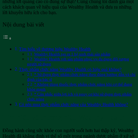
những lời quảng cáo có đúng sự thật? Cùng chúng tôi đánh giá một
cách khách quan về hiệu quả của Wealthy Health và đưa ra những
lời khuyên hữu ích cho bạn.
Nội dung bài viết
Tìm hiểu về thương hiệu Wealthy Health
Wealthy Health tạo ra 1 hệ sinh thái sản phẩm
Wealthy Health với sản phẩm phục vụ đa dạng đối tượng
người sử dụng
Thực phẩm chức năng Wealthy Health có hiệu quả không?
* Sử dụng thực phẩm chức năng theo đúng hướng dẫn và chỉ
định của bác sĩ
* Không dùng thuốc thực phẩm chức năng khi cơ thể đang
khỏe mạnh
* Cân nhắc giữa lợi ích và nguy cơ khi sử dụng thực phẩm
chức năng
Có nên mua thực phẩm chức năng của Wealthy Health không?
Tìm hiểu về thương hiệu Wealthy Health
Đồng hành cùng sức khỏe con người suốt hơn hai thập kỷ, Wealthy
Health đã khẳng định vị thế số một trong ngành dược phẩm ở xứ sở