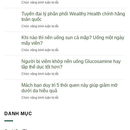
ở
Chức năng bình luận bị tắt
Tiềm
năng
Tuyển đại lý phân phối Wealthy Health chính hãng
kinh
toàn quốc
doanh
ở
Chức năng bình luận bị tắt
thực
Tuyển
phẩm
đại
chức
Khi nào thì nên uống sụn cá mập? Uống một ngày
lý
năng
mấy viên?
phân
Úc
ở
Chức năng bình luận bị tắt
phối
tại
Khi
Wealthy
Việt
nào
Health
Người bị viêm khớp nên uống Glucosamine hay
Nam
thì
chính
tập thể dục tốt hơn?
nên
hãng
ở
Chức năng bình luận bị tắt
uống
toàn
Người
sụn
quốc
bị
cá
Mách bạn duy trì 5 thói quen này giúp giảm mỡ
viêm
mập?
dưới da hiệu quả
khớp
Uống
ở
Chức năng bình luận bị tắt
nên
một
Mách
uống
ngày
bạn
Glucosamine
mấy
duy
DANH MỤC
hay
viên?
trì
tập
5
thể
thói
dục