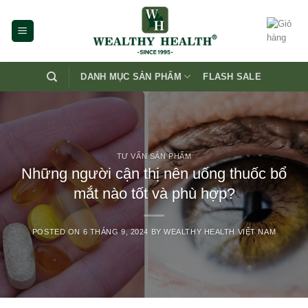
Skip
to
content
DANH MỤC SẢN PHẨM
FLASH SALE
TƯ VẤN SẢN PHẨM
Những người cận thị nên uống thuốc bổ
mắt nào tốt và phù hợp?
POSTED ON
6 THÁNG 9, 2024
BY
WEALTHY HEALTH VIỆT NAM