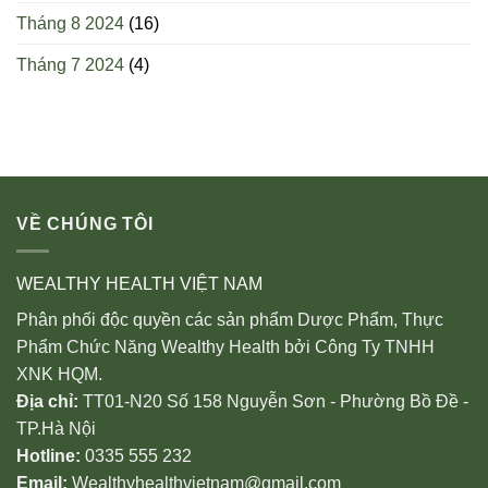
Tháng 8 2024
(16)
Tháng 7 2024
(4)
VỀ CHÚNG TÔI
WEALTHY HEALTH VIỆT NAM
Phân phối độc quyền các sản phẩm Dược Phẩm, Thực
Phẩm Chức Năng Wealthy Health bởi Công Ty TNHH
XNK HQM.
Địa chỉ:
TT01-N20 Số 158 Nguyễn Sơn - Phường Bồ Đề -
TP.Hà Nội
Hotline:
0335 555 232
Email:
Wealthyhealthvietnam@gmail.com