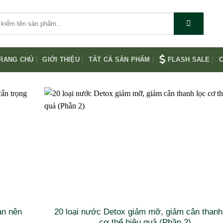
RANG CHỦ
GIỚI THIỆU
TẤT CẢ SẢN PHẨM
FLASH SALE
C
ạn nên
20 loại nước Detox giảm mỡ, giảm cân thanh
cơ thể hiệu quả (Phần 2)