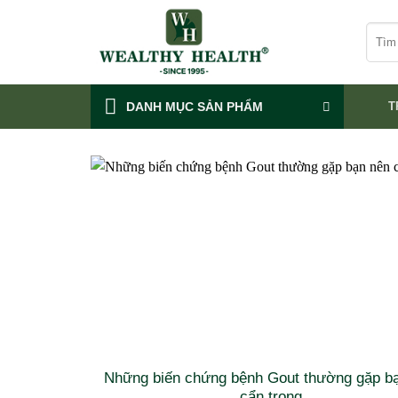
Skip
Tìm
to
kiếm:
content
DANH MỤC SẢN PHẨM
T
Những biến chứng bệnh Gout thường gặp b
cẩn trọng