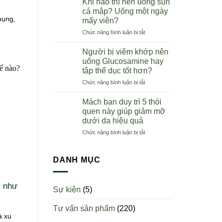
Khi nào thì nên uống sụn
lý
Úc
cá mập? Uống một ngày
phân
tại
bụng,
mấy viên?
phối
Việt
ở
Chức năng bình luận bị tắt
Wealthy
Nam
Khi
Health
nào
chính
Người bị viêm khớp nên
thì
hãng
uống Glucosamine hay
nên
toàn
tập thể dục tốt hơn?
uống
quốc
ở
Chức năng bình luận bị tắt
sụn
Người
cá
bị
mập?
Mách bạn duy trì 5 thói
viêm
Uống
quen này giúp giảm mỡ
khớp
một
dưới da hiệu quả
nên
ngày
ở
Chức năng bình luận bị tắt
uống
mấy
Mách
Glucosamine
viên?
bạn
hay
duy
tập
DANH MỤC
trì
thể
5
dục
thói
tốt
x như
Sự kiện
(5)
quen
hơn?
này
Tư vấn sản phẩm
(220)
giúp
à xu
giảm