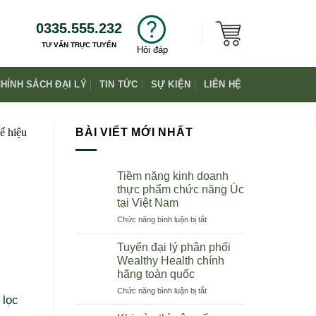
0335.555.232
TƯ VẤN TRỰC TUYẾN
Hỏi đáp
HÍNH SÁCH ĐẠI LÝ
TIN TỨC
SỰ KIỆN
LIÊN HỆ
BÀI VIẾT MỚI NHẤT
Tiềm năng kinh doanh
thực phẩm chức năng Úc
tại Việt Nam
ở
Chức năng bình luận bị tắt
Tiềm
năng
Tuyển đại lý phân phối
kinh
Wealthy Health chính
doanh
hãng toàn quốc
thực
ở
Chức năng bình luận bị tắt
phẩm
 lọc
Tuyển
chức
đại
năng