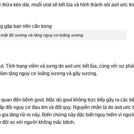
dư thừa kéo dài, muối urat sẽ kết tủa và hình thành sỏi axit uric tr
 mật độ xương và tăng nguy cơ loãng xương
Tình trạng viêm và sưng do axit uric kết tủa, cùng với sự phát
, làm tăng nguy cơ loãng xương và gãy xương.
quan đến bệnh gout. Mặc dù gout không trực tiếp gây ra các b
 đôi nguy cơ đau tim và đột quỵ. Nguyên nhân là do axit uric tí
m gia tăng rủi ro này. Biến chứng này đặc biệt nguy hiểm vì ngườ
p đôi so với người không mắc bệnh.