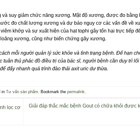
g và suy giảm chức năng xương. Mật độ xương, được đo bằng
à thước đo chất lượng xương và dự báo nguy cơ các vấn đề về 
iêm khớp và sự xuất hiện của hạt tophi gây tổn hại trực tiếp đ
 loãng xương, cũng như biến chứng gãy xương.
ách mỗi người quản lý sức khỏe và tình trạng bệnh. Để hạn ch
c tuân thủ phác đồ điều trị của bác sĩ, người bệnh cần duy trì lố
 đẩy nhanh quá trình đào thải axit uric dư thừa.
d in
Tư vấn sản phẩm
. Bookmark the
permalink
.
Giải đáp thắc mắc bệnh Gout có chữa khỏi được 
nh lọc cơ