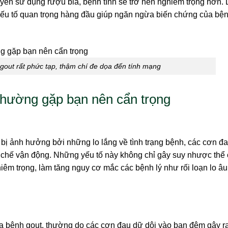
ên sử dụng rượu bia, bệnh tình sẽ trở nên nghiêm trọng hơn. 
yếu tố quan trọng hàng đầu giúp ngăn ngừa biến chứng của bệ
gout rất phức tạp, thậm chí đe dọa đến tính mạng
thường gặp bạn nên cẩn trọng
ị ảnh hưởng bởi những lo lắng về tình trạng bệnh, các cơn đa
n chế vận động. Những yếu tố này không chỉ gây suy nhược thể 
êm trọng, làm tăng nguy cơ mắc các bệnh lý như rối loạn lo âu
ủa bệnh gout, thường do các cơn đau dữ dội vào ban đêm gây ra