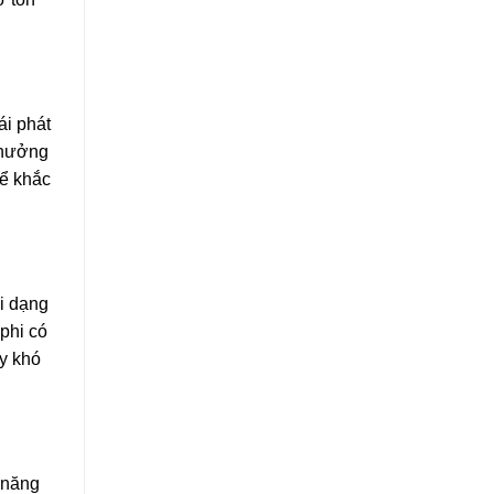
ái phát
 hưởng
để khắc
i dạng
ophi có
y khó
 năng