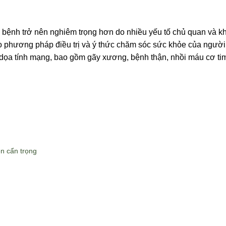
ng bệnh trở nên nghiêm trọng hơn do nhiều yếu tố chủ quan và k
 phương pháp điều trị và ý thức chăm sóc sức khỏe của người
e dọa tính mạng, bao gồm gãy xương, bệnh thận, nhồi máu cơ ti
n cẩn trọng