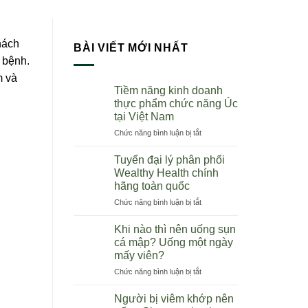
hách
BÀI VIẾT MỚI NHẤT
 bệnh.
m và
Tiềm năng kinh doanh
thực phẩm chức năng Úc
tại Việt Nam
ở
Chức năng bình luận bị tắt
Tiềm
năng
Tuyển đại lý phân phối
kinh
Wealthy Health chính
doanh
hãng toàn quốc
thực
ở
Chức năng bình luận bị tắt
phẩm
Tuyển
chức
đại
năng
Khi nào thì nên uống sụn
lý
Úc
cá mập? Uống một ngày
phân
tại
mấy viên?
phối
Việt
ở
Chức năng bình luận bị tắt
Wealthy
Nam
Khi
Health
nào
chính
Người bị viêm khớp nên
thì
hãng