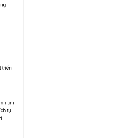
ong
 triển
ệnh tim
ch tụ
i