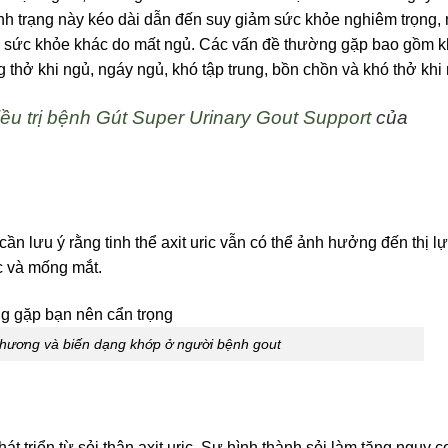
nh trạng này kéo dài dẫn đến suy giảm sức khỏe nghiêm trọng,
ề sức khỏe khác do mất ngủ. Các vấn đề thường gặp bao gồm 
 thở khi ngủ, ngáy ngủ, khó tập trung, bồn chồn và khó thở khi
điều trị bệnh Gút Super Urinary Gout Support
của
n lưu ý rằng tinh thể axit uric vẫn có thể ảnh hưởng đến thị l
c và mống mắt.
thương và biến dạng khớp ở người bệnh gout
t triển từ sỏi thận axit uric. Sự hình thành sỏi làm tăng nguy c