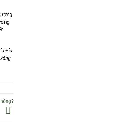
 lượng
xương
ến
ế biến
i sống
không?