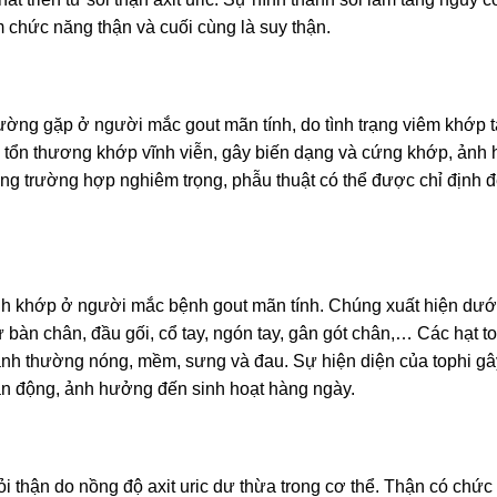
 chức năng thận và cuối cùng là suy thận.
ờng gặp ở người mắc gout mãn tính, do tình trạng viêm khớp t
ến tổn thương khớp vĩnh viễn, gây biến dạng và cứng khớp, ảnh
g trường hợp nghiêm trọng, phẫu thuật có thể được chỉ định 
uanh khớp ở người mắc bệnh gout mãn tính. Chúng xuất hiện dướ
ư bàn chân, đầu gối, cổ tay, ngón tay, gân gót chân,… Các hạt t
anh thường nóng, mềm, sưng và đau. Sự hiện diện của tophi gâ
ận động, ảnh hưởng đến sinh hoạt hàng ngày.
thận do nồng độ axit uric dư thừa trong cơ thể. Thận có chức