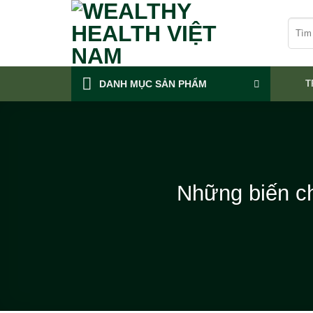
Skip
Tìm
to
kiếm:
content
DANH MỤC SẢN PHẨM
T
Những biến c