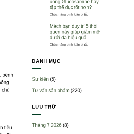
uống Glucosamine hay
nên
toàn
tập thể dục tốt hơn?
uống
quốc
ở
Chức năng bình luận bị tắt
sụn
Người
cá
bị
mập?
Mách bạn duy trì 5 thói
viêm
Uống
quen này giúp giảm mỡ
khớp
một
dưới da hiệu quả
nên
ngày
ở
Chức năng bình luận bị tắt
uống
mấy
Mách
Glucosamine
viên?
bạn
hay
duy
tập
DANH MỤC
trì
thể
5
dục
i, bệnh
thói
tốt
Sự kiện
(5)
quen
hơn?
không
này
h chủ
Tư vấn sản phẩm
(220)
giúp
giảm
mỡ
dưới
LƯU TRỮ
da
hiệu
quả
Tháng 7 2026
(8)
h tiêu