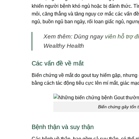
khiến người bệnh khó ngủ hoặc bị đánh thức. Tì
mỏi, căng thẳng và tăng nguy cơ mắc các vấn đ
ngủ, buồn ngủ ban ngày, rối loạn giấc ngủ, ngưng
Xem thêm: Dùng ngay
viên hỗ trợ 
Wealthy Health
Các vấn đề về mắt
Biến chứng về mắt do gout tuy hiếm gặp, nhưng cầ
bằng cách tác động tiêu cực lên mí mắt, giác mạ
Biến chứng gây tổn 
Bệnh thận và suy thận
Các bệnh về thận, bao gồm cả suy thận, có thể phá