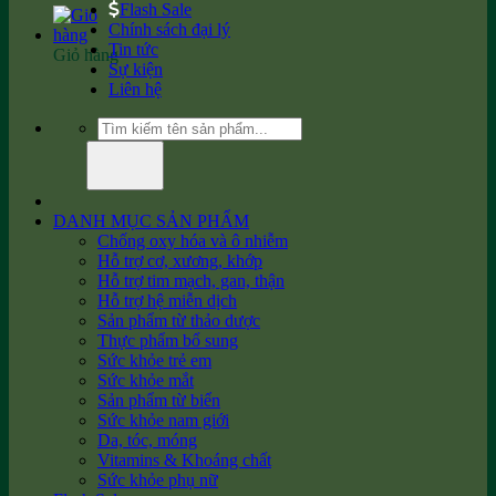
Flash Sale
Chính sách đại lý
Tin tức
Giỏ hàng
Sự kiện
Liên hệ
Tìm
kiếm:
DANH MỤC SẢN PHẨM
Chống oxy hóa và ô nhiễm
Hỗ trợ cơ, xương, khớp
Hỗ trợ tim mạch, gan, thận
Hỗ trợ hệ miễn dịch
Sản phẩm từ thảo dược
Thực phẩm bổ sung
Sức khỏe trẻ em
Sức khỏe mắt
Sản phẩm từ biển
Sức khỏe nam giới
Da, tóc, móng
Vitamins & Khoáng chất
Sức khỏe phụ nữ