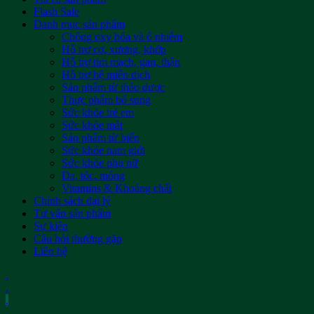
Flash Sale
Danh mục sản phẩm
Chống oxy hóa và ô nhiễm
Hỗ trợ cơ, xương, khớp
Hỗ trợ tim mạch, gan, thận
Hỗ trợ hệ miễn dịch
Sản phẩm từ thảo dược
Thực phẩm bổ sung
Sức khỏe trẻ em
Sức khỏe mắt
Sản phẩm từ biển
Sức khỏe nam giới
Sức khỏe phụ nữ
Da, tóc, móng
Vitamins & Khoáng chất
Chính sách đại lý
Tư vấn sản phẩm
Sự kiện
Câu hỏi thường gặp
Liên hệ
.
.
.