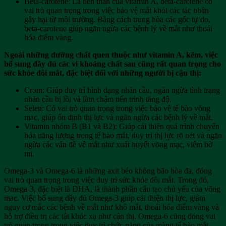
Beta-carotene: Là tiền thân của vitamin A, beta-carotene có
vai trò quan trọng trong việc bảo vệ mắt khỏi các tác nhân
gây hại từ môi trường. Bằng cách trung hòa các gốc tự do,
beta-carotene giúp ngăn ngừa các bệnh lý về mắt như thoái
hóa điểm vàng.
Ngoài những dưỡng chất quen thuộc như vitamin A, kẽm, việc
bổ sung đầy đủ các vi khoáng chất sau cũng rất quan trọng cho
sức khỏe đôi mắt, đặc biệt đối với những người bị cận thị:
Crom: Giúp duy trì hình dạng nhãn cầu, ngăn ngừa tình trạng
nhãn cầu bị lồi và làm chậm tiến trình tăng độ.
Selen: Có vai trò quan trọng trong việc bảo vệ tế bào võng
mạc, giúp ổn định thị lực và ngăn ngừa các bệnh lý về mắt.
Vitamin nhóm B (B1 và B2): Giúp cải thiện quá trình chuyển
hóa năng lượng trong tế bào mắt, duy trì thị lực rõ nét và ngăn
ngừa các vấn đề về mắt như xuất huyết võng mạc, viêm bờ
mi.
Omega-3 và Omega-6 là những axit béo không bão hòa đa, đóng
vai trò quan trọng trong việc duy trì sức khỏe đôi mắt. Trong đó,
Omega-3, đặc biệt là DHA, là thành phần cấu tạo chủ yếu của võng
mạc. Việc bổ sung đầy đủ Omega-3 giúp cải thiện thị lực, giảm
nguy cơ mắc các bệnh về mắt như khô mắt, thoái hóa điểm vàng và
hỗ trợ điều trị các tật khúc xạ như cận thị. Omega-6 cũng đóng vai
trò quan trọng trong việc duy trì chức năng của màng tế bào mắt,