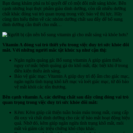
Bạn đang khám phá ra bí quyết để có một đôi mắt sáng khỏe. Bên
cạnh những loại thực phẩm giàu dinh dưỡng, còn rất nhiều dưỡng
chất khác đóng vai trò quan trọng trong việc bảo vệ thị lực. Hãy
cùng tìm hiểu thêm về các nhóm dưỡng chất sau đây để bổ sung
dinh dưỡng cần thiết cho mắt…
Vitamin A đóng vai trò thiết yếu trong việc duy trì sức khỏe đôi
mắt. Với những người mắc tật khúc xạ như cận thị:
Ngăn ngừa quáng gà: Bổ sung vitamin A giúp giảm thiểu
nguy cơ mắc bệnh quáng gà do khô mắt, đặc biệt khi ở trong
điều kiện thiếu ánh sáng.
Bảo vệ giác mạc: Vitamin A giúp duy trì độ ẩm cho giác mạc,
ngăn ngừa tình trạng khô kết mạc và loét giác mạc, từ đó bảo
vệ mắt khỏi các tổn thương.
Bên cạnh vitamin A, các dưỡng chất sau đây cũng đóng vai trò
quan trọng trong việc duy trì sức khỏe đôi mắt:
Kẽm: Kẽm giúp cải thiện tuần hoàn máu trong mắt, cung cấp
đủ oxy và chất dinh dưỡng cho các tế bào mắt hoạt động hiệu
quả. Nhờ đó, kẽm giúp ngăn ngừa tình trạng khô mắt, mỏi
mắt và giảm các triệu chứng khó chịu khác.