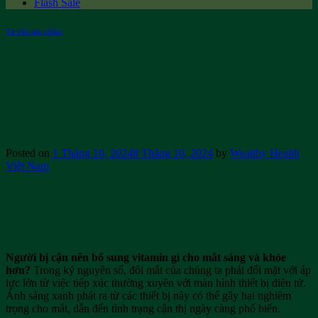
Flash Sale
Tư vấn sản phẩm
Người bị cận nên bổ sung
vitamin gì cho mắt sáng và khỏe
hơn?
Posted on
1 Tháng 10, 2024
8 Tháng 10, 2024
by
Wealthy Health
Việt Nam
Người bị cận nên bổ sung vitamin gì cho mắt sáng và khỏe
hơn?
Trong kỷ nguyên số, đôi mắt của chúng ta phải đối mặt với áp
lực lớn từ việc tiếp xúc thường xuyên với màn hình thiết bị điện tử.
Ánh sáng xanh phát ra từ các thiết bị này có thể gây hại nghiêm
trọng cho mắt, dẫn đến tình trạng cận thị ngày càng phổ biến.