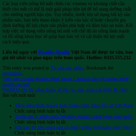
Các loại viên uống bổ mắt chứa các vitamin và khoáng chất cần
thiết cho mắt có thể là một giải pháp tiện lợi để bổ sung dưỡng chất
cho những người bận rộn. Tuy nhiên, trước khi sử dụng bất kỳ sản
phẩm nào, bạn nên tham khảo ý kiến của bác sĩ hoặc chuyên gia
dinh dưỡng để lựa chọn sản phẩm phù hợp và đảm bảo an toàn. Kết
hợp việc sử dụng viên uống bổ mắt với chế độ ăn uống lành mạnh
và lối sống khoa học sẽ giúp bạn bảo vệ và cải thiện thị lực một
cách hiệu quả.
Liên hệ ngay với
Wealthy Health
Việt Nam để được tư vấn, báo
giá tốt nhất và giao ngay trên toàn quốc.
Hotline: 0335.555.232
This entry was posted in
Tư vấn sản phẩm
. Bookmark the
permalink
.
Viên sụn cá mập Marine Blue Shark Cartilage bảo vệ xương khớp
người cao tuổi
Người bị cận thị uống thuốc gì tốt cho mắt, giúp cải thiện độ cận?
Bài viết mới nhất
Tiềm năng kinh doanh thực phẩm chức năng Úc tại Việt Nam
ở
Chức năng bình luận bị tắt
Tiềm
Tuyển đại lý phân phối Wealthy Health chính hãng toàn quốc
năng
ở
Chức năng bình luận bị tắt
kinh
Tuyển
Khi nào thì nên uống sụn cá mập? Uống một ngày mấy viên?
doanh
đại
ở
Chức năng bình luận bị tắt