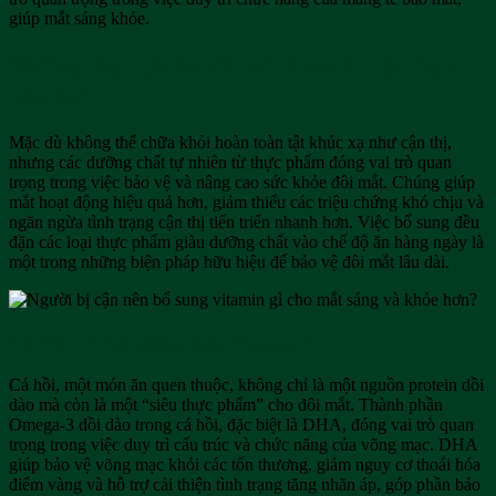
giúp mắt sáng khỏe.
Những thực phẩm rất bổ cho mắt cận bạn
nên ăn?
Mặc dù không thể chữa khỏi hoàn toàn tật khúc xạ như cận thị,
nhưng các dưỡng chất tự nhiên từ thực phẩm đóng vai trò quan
trọng trong việc bảo vệ và nâng cao sức khỏe đôi mắt. Chúng giúp
mắt hoạt động hiệu quả hơn, giảm thiểu các triệu chứng khó chịu và
ngăn ngừa tình trạng cận thị tiến triển nhanh hơn. Việc bổ sung đều
đặn các loại thực phẩm giàu dưỡng chất vào chế độ ăn hàng ngày là
một trong những biện pháp hữu hiệu để bảo vệ đôi mắt lâu dài.
Cá hồi – Thực phẩm giàu Omega-3
Cá hồi, một món ăn quen thuộc, không chỉ là một nguồn protein dồi
dào mà còn là một “siêu thực phẩm” cho đôi mắt. Thành phần
Omega-3 dồi dào trong cá hồi, đặc biệt là DHA, đóng vai trò quan
trọng trong việc duy trì cấu trúc và chức năng của võng mạc. DHA
giúp bảo vệ võng mạc khỏi các tổn thương, giảm nguy cơ thoái hóa
điểm vàng và hỗ trợ cải thiện tình trạng tăng nhãn áp, góp phần bảo