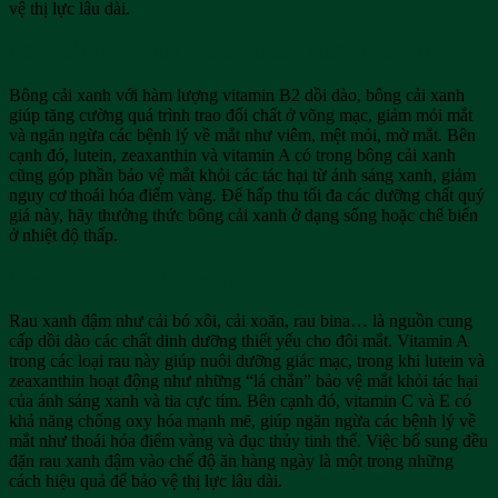
vệ thị lực lâu dài.
Bông cải xanh chứa nhiều vitamin thuộc nhóm B
Bông cải xanh với hàm lượng vitamin B2 dồi dào, bông cải xanh
giúp tăng cường quá trình trao đổi chất ở võng mạc, giảm mỏi mắt
và ngăn ngừa các bệnh lý về mắt như viêm, mệt mỏi, mờ mắt. Bên
cạnh đó, lutein, zeaxanthin và vitamin A có trong bông cải xanh
cũng góp phần bảo vệ mắt khỏi các tác hại từ ánh sáng xanh, giảm
nguy cơ thoái hóa điểm vàng. Để hấp thu tối đa các dưỡng chất quý
giá này, hãy thưởng thức bông cải xanh ở dạng sống hoặc chế biến
ở nhiệt độ thấp.
Các loại rau có màu xanh đậm
Rau xanh đậm như cải bó xôi, cải xoăn, rau bina… là nguồn cung
cấp dồi dào các chất dinh dưỡng thiết yếu cho đôi mắt. Vitamin A
trong các loại rau này giúp nuôi dưỡng giác mạc, trong khi lutein và
zeaxanthin hoạt động như những “lá chắn” bảo vệ mắt khỏi tác hại
của ánh sáng xanh và tia cực tím. Bên cạnh đó, vitamin C và E có
khả năng chống oxy hóa mạnh mẽ, giúp ngăn ngừa các bệnh lý về
mắt như thoái hóa điểm vàng và đục thủy tinh thể. Việc bổ sung đều
đặn rau xanh đậm vào chế độ ăn hàng ngày là một trong những
cách hiệu quả để bảo vệ thị lực lâu dài.