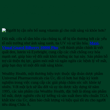
Viên bổ mắt Maxi-Visual Guard Bilberry
10000 Plus Wealthy Health hỗ trợ sức khỏe
mắt
Đôi mắt, cửa sổ tâm hồn của chúng ta, dễ bị tổn thương bởi các yếu
tố môi trường như ánh sáng xanh, tia UV và sự lão hóa.
Maxi-
Visual Guard Bilberry 10000 Plus
, với thành phần chính là việt
quất đen, lutein và Eyebright, cung cấp các chất chống oxy hóa
mạnh mẽ, giúp bảo vệ đôi mắt khỏi những tác hại này. Sản phẩm hỗ
trợ cải thiện thị lực, giảm mỏi mắt và ngăn ngừa các bệnh lý về mắt,
giúp bạn duy trì một đôi mắt sáng khỏe.
Wealthy Health, một thương hiệu trực thuộc tập đoàn dược phẩm
Universal Pharmaceuticals của Úc, đã có hơn hai thập kỷ kinh
nghiệm trong việc cung cấp các giải pháp chăm sóc sức khỏe tự
nhiên. Với một lịch sử lâu đời và uy tín được xây dựng từ năm
1995, các sản phẩm của Wealthy Health, đặc biệt là dòng sản phẩm
bổ mắt, được nghiên cứu kỹ lưỡng và sản xuất theo tiêu chuẩn TGA
khắt khe của Úc, đảm bảo chất lượng và hiệu quả tối ưu cho người
tiêu dùng Châu Á.