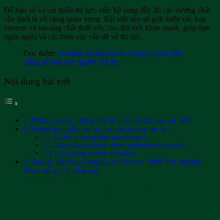
Để bảo vệ và cải thiện thị lực, việc bổ sung đầy đủ các dưỡng chất
cần thiết là vô cùng quan trọng. Bài viết này sẽ giới thiệu các loại
vitamin và khoáng chất thiết yếu cho đôi mắt khỏe mạnh, giúp bạn
ngăn ngừa và cải thiện các vấn đề về thị lực.
Đọc thêm:
Wealthy Health Maxi-Visual Guard viên
uống bổ mắt cho người cận thị
Nội dung bài viết
Những vitamin, dưỡng chất tốt cho mắt cận bạn nên biết?
Những thực phẩm rất bổ cho mắt cận bạn nên ăn?
Cá hồi – Thực phẩm giàu Omega-3
Bông cải xanh chứa nhiều vitamin thuộc nhóm B
Các loại rau có màu xanh đậm
Viên bổ mắt Maxi-Visual Guard Bilberry 10000 Plus Wealthy
Health hỗ trợ sức khỏe mắt
Những vitamin, dưỡng chất tốt cho mắt cận
bạn nên biết?