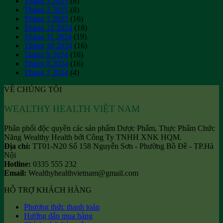
Tháng 3 2025
(8)
Tháng 2 2025
(8)
Tháng 1 2025
(16)
Tháng 12 2024
(18)
Tháng 11 2024
(19)
Tháng 10 2024
(16)
Tháng 9 2024
(16)
Tháng 8 2024
(16)
Tháng 7 2024
(4)
VỀ CHÚNG TÔI
WEALTHY HEALTH VIỆT NAM
Phân phối độc quyền các sản phẩm Dược Phẩm, Thực Phẩm Chức
Năng Wealthy Health bởi Công Ty TNHH XNK HQM.
Địa chỉ:
TT01-N20 Số 158 Nguyễn Sơn - Phường Bồ Đề - TP.Hà
Nội
Hotline:
0335 555 232
Email:
Wealthyhealthvietnam@gmail.com
HỖ TRỢ KHÁCH HÀNG
Phương thức thanh toán
Hướng dẫn mua hàng