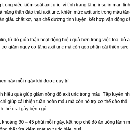
rong việc kiểm soát axit uric, vì tình trạng tăng insulin mạn tín
ả năng thận đào thải axit uric, khiến mức axit uric trong máu tăn
ộ ăn giàu chất xơ, hạn chế đường tinh luyện, kết hợp vận động 
lin, từ đó giúp thận hoạt động hiệu quả hơn trong việc loại bỏ a
ỗ trợ giảm nguy cơ tăng axit uric mà còn góp phần cải thiện sức
 hiệu quả giúp giảm nồng độ axit uric trong máu. Tập luyện n
chỉ giúp cải thiện tuần hoàn máu mà còn hỗ trợ cơ thể đào thải 
h thể urat gây bệnh gút.
ức, khoảng 30 – 45 phút mỗi ngày, kết hợp chế độ ăn uống lành 
g thể vừa kiểm soát axit uric hiệu quả.