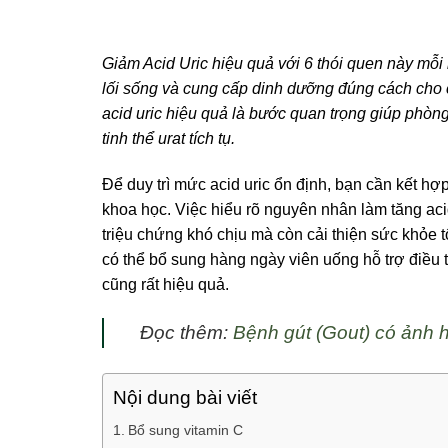
Giảm Acid Uric hiệu quả với 6 thói quen này mỗi 
lối sống và cung cấp dinh dưỡng đúng cách cho c
acid uric hiệu quả là bước quan trọng giúp phòn
tinh thể urat tích tụ.
Để duy trì mức acid uric ổn định, bạn cần kết hợ
khoa học. Việc hiểu rõ nguyên nhân làm tăng ac
triệu chứng khó chịu mà còn cải thiện sức khỏe t
có thể bổ sung hàng ngày viên uống hỗ trợ điều 
cũng rất hiệu quả.
Đọc thêm:
Bệnh gút (Gout) có ảnh h
Nội dung bài viết
Bổ sung vitamin C