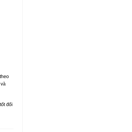
 theo
 và
tốt đối