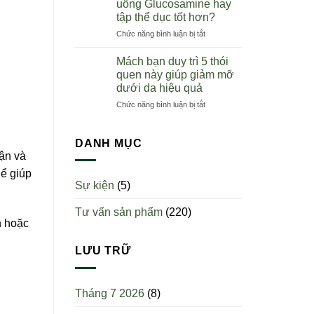
uống Glucosamine hay
nên
toàn
tập thể dục tốt hơn?
uống
quốc
ở
Chức năng bình luận bị tắt
sụn
Người
cá
bị
mập?
Mách bạn duy trì 5 thói
viêm
Uống
quen này giúp giảm mỡ
khớp
một
dưới da hiệu quả
nên
ngày
ở
Chức năng bình luận bị tắt
uống
mấy
Mách
Glucosamine
viên?
bạn
hay
duy
tập
DANH MỤC
trì
thể
hận và
5
dục
hể giúp
thói
tốt
Sự kiện
(5)
quen
hơn?
này
Tư vấn sản phẩm
(220)
giúp
n hoặc
giảm
mỡ
dưới
LƯU TRỮ
da
hiệu
quả
Tháng 7 2026
(8)