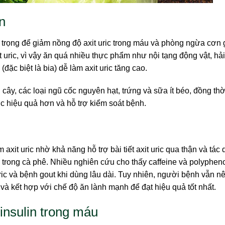
n
trọng để giảm nồng độ axit uric trong máu và phòng ngừa cơn g
t uric, vì vậy ăn quá nhiều thực phẩm như nội tạng động vật, hả
 (đặc biệt là bia) dễ làm axit uric tăng cao.
i cây, các loại ngũ cốc nguyên hạt, trứng và sữa ít béo, đồng th
ic hiệu quả hơn và hỗ trợ kiểm soát bệnh.
xit uric nhờ khả năng hỗ trợ bài tiết axit uric qua thận và tác
trong cà phê. Nhiều nghiên cứu cho thấy caffeine và polyphen
ric và bệnh gout khi dùng lâu dài. Tuy nhiên, người bệnh vẫn n
và kết hợp với chế độ ăn lành mạnh để đạt hiệu quả tốt nhất.
nsulin trong máu