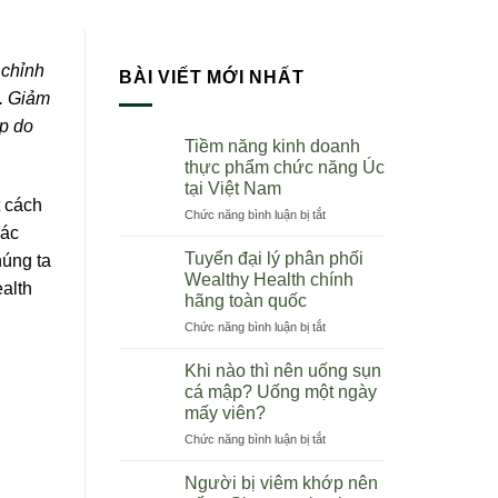
 chỉnh
BÀI VIẾT MỚI NHẤT
.
Giảm
ớp do
Tiềm năng kinh doanh
thực phẩm chức năng Úc
tại Việt Nam
t cách
ở
Chức năng bình luận bị tắt
các
Tiềm
năng
Tuyển đại lý phân phối
húng ta
kinh
Wealthy Health chính
ealth
doanh
hãng toàn quốc
thực
ở
Chức năng bình luận bị tắt
phẩm
Tuyển
chức
đại
năng
Khi nào thì nên uống sụn
lý
Úc
cá mập? Uống một ngày
phân
tại
mấy viên?
phối
Việt
ở
Chức năng bình luận bị tắt
Wealthy
Nam
Khi
Health
nào
chính
Người bị viêm khớp nên
thì
hãng