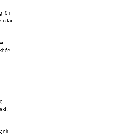
h
g lên.
đều đặn
xit
 khỏe
hẹ
axit
mạnh