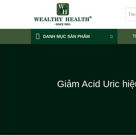
Skip
Tìm
to
kiếm:
content
DANH MỤC SẢN PHẨM
T
Giảm Acid Uric hiệ