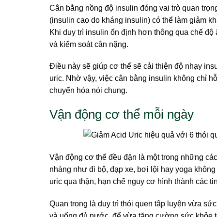
Cân bằng nồng độ insulin đóng vai trò quan trọng t
(insulin cao do kháng insulin) có thể làm giảm kh
Khi duy trì insulin ổn định hơn thông qua chế đ
và kiểm soát cân nặng.
Điều này sẽ giúp cơ thể sẽ cải thiện độ nhạy insu
uric. Nhờ vậy, việc cân bằng insulin không chỉ h
chuyển hóa nói chung.
Vận động cơ thể mỗi ngày
Vận động cơ thể đều đặn là một trong những cách
nhàng như đi bộ, đạp xe, bơi lội hay yoga không 
uric qua thận, hạn chế nguy cơ hình thành các tin
Quan trọng là duy trì thói quen tập luyện vừa s
và uống đủ nước, để vừa tăng cường sức khỏe tổn