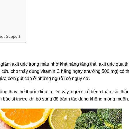
out Support
giảm axit uric trong máu nhờ khả năng tăng thải axit uric qua t
n cứu cho thấy dùng vitamin C hằng ngày (thường 500 mg) có t
 ngừa cơn gút cấp ở những người có nguy cơ.
hông thay thế thuốc điều trị. Do vậy, người có bệnh thận, sỏi thậ
ến bác sĩ trước khi bổ sung để tránh tác dụng không mong muốn.