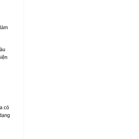
 làm
iàu
hiện
ta có
 dạng