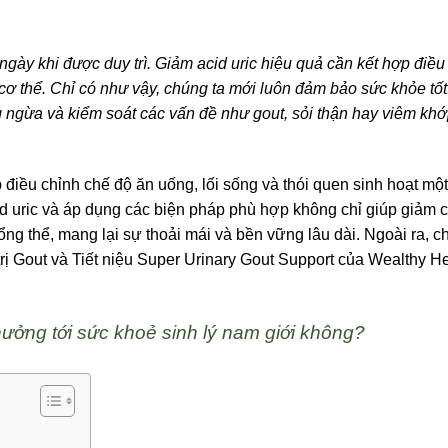
ngày khi được duy trì. Giảm acid uric hiệu quả cần kết hợp điều
ơ thể. Chỉ có như vậy, chúng ta mới luôn đảm bảo sức khỏe tốt
g ngừa và kiểm soát các vấn đề như gout, sỏi thận hay viêm kh
p điều chỉnh chế độ ăn uống, lối sống và thói quen sinh hoạt mộ
id uric và áp dụng các biện pháp phù hợp không chỉ giúp giảm 
ổng thể, mang lại sự thoải mái và bền vững lâu dài. Ngoài ra, c
trị Gout và Tiết niệu Super Urinary Gout Support của Wealthy H
ưởng tới sức khoẻ sinh lý nam giới không?