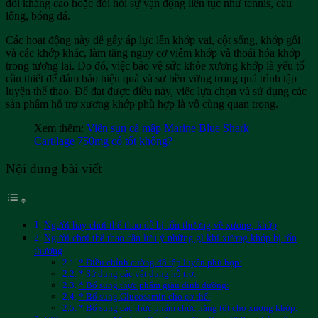
đối kháng cao hoặc đòi hỏi sự vận động liên tục như tennis, cầu
lông, bóng đá.
Các hoạt động này dễ gây áp lực lên khớp vai, cột sống, khớp gối
và các khớp khác, làm tăng nguy cơ viêm khớp và thoái hóa khớp
trong tương lai. Do đó, việc bảo vệ sức khỏe xương khớp là yếu tố
cần thiết để đảm bảo hiệu quả và sự bền vững trong quá trình tập
luyện thể thao. Để đạt được điều này, việc lựa chọn và sử dụng các
sản phẩm hỗ trợ xương khớp phù hợp là vô cùng quan trọng.
Xem thêm:
Viên sụn cá mập Marine Blue Shark
Cartilage 750mg có tốt không?
Nội dung bài viết
Người hay chơi thể thao dễ bị tổn thương về xương, khớp
Người chơi thể thao cần lưu ý những gì khi xương khớp bị tổn
thương
* Điều chỉnh cường độ tập luyện phù hợp:
* Sử dụng các vật dụng hỗ trợ:
* Bổ sung thực phẩm giàu dinh dưỡng:
* Bổ sung Glucosamin cho cơ thể:
* Bổ sung các thực phẩm chức năng tốt cho xương khớp.