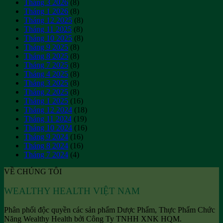
Tháng 3 2026
(8)
da
Tháng 1 2026
(8)
hiệu
Tháng 12 2025
(8)
quả
Tháng 11 2025
(8)
Tháng 10 2025
(8)
Tháng 9 2025
(8)
Tháng 8 2025
(8)
Tháng 7 2025
(8)
Tháng 4 2025
(8)
Tháng 3 2025
(8)
Tháng 2 2025
(8)
Tháng 1 2025
(16)
Tháng 12 2024
(18)
Tháng 11 2024
(19)
Tháng 10 2024
(16)
Tháng 9 2024
(16)
Tháng 8 2024
(16)
Tháng 7 2024
(4)
VỀ CHÚNG TÔI
WEALTHY HEALTH VIỆT NAM
Phân phối độc quyền các sản phẩm Dược Phẩm, Thực Phẩm Chức
Năng Wealthy Health bởi Công Ty TNHH XNK HQM.