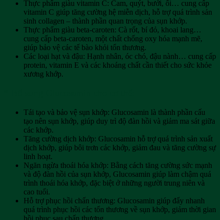
Thực phẩm giàu vitamin C: Cam, quýt, bưởi, ổi… cung cấp
vitamin C giúp tăng cường hệ miễn dịch, hỗ trợ quá trình sản
sinh collagen – thành phần quan trọng của sụn khớp.
Thực phẩm giàu beta-caroten: Cà rốt, bí đỏ, khoai lang…
cung cấp beta-caroten, một chất chống oxy hóa mạnh mẽ,
giúp bảo vệ các tế bào khỏi tổn thương.
Các loại hạt và đậu: Hạnh nhân, óc chó, đậu nành… cung cấp
protein, vitamin E và các khoáng chất cần thiết cho sức khỏe
xương khớp.
* Bổ sung Glucosamin cho cơ thể:
Tái tạo và bảo vệ sụn khớp: Glucosamin là thành phần cấu
tạo nên sụn khớp, giúp duy trì độ đàn hồi và giảm ma sát giữa
các khớp.
Tăng cường dịch khớp: Glucosamin hỗ trợ quá trình sản xuất
dịch khớp, giúp bôi trơn các khớp, giảm đau và tăng cường sự
linh hoạt.
Ngăn ngừa thoái hóa khớp: Bằng cách tăng cường sức mạnh
và độ đàn hồi của sụn khớp, Glucosamin giúp làm chậm quá
trình thoái hóa khớp, đặc biệt ở những người trung niên và
cao tuổi.
Hỗ trợ phục hồi chấn thương: Glucosamin giúp đẩy nhanh
quá trình phục hồi các tổn thương về sụn khớp, giảm thời gian
hồi phục sau chấn thương.