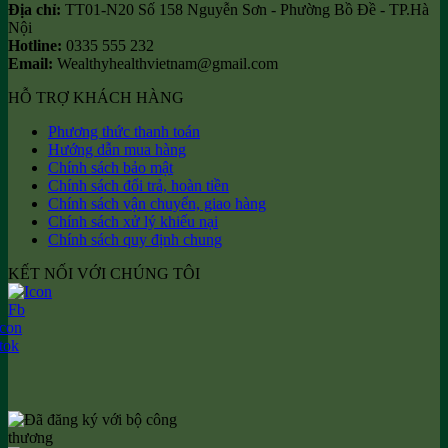
Địa chỉ:
TT01-N20 Số 158 Nguyễn Sơn - Phường Bồ Đề - TP.Hà
Nội
Hotline:
0335 555 232
Email:
Wealthyhealthvietnam@gmail.com
HỖ TRỢ KHÁCH HÀNG
Phương thức thanh toán
Hướng dẫn mua hàng
Chính sách bảo mật
Chính sách đổi trả, hoàn tiền
Chính sách vận chuyển, giao hàng
Chính sách xử lý khiếu nại
Chính sách quy định chung
KẾT NỐI VỚI CHÚNG TÔI