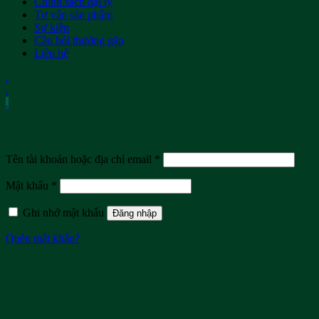
Chính sách đại lý
Tư vấn sản phẩm
Sự kiện
Câu hỏi thường gặp
Liên hệ
.
.
.
Đăng nhập
Tên tài khoản hoặc địa chỉ email
*
Mật khẩu
*
Ghi nhớ mật khẩu
Đăng nhập
Quên mật khẩu?