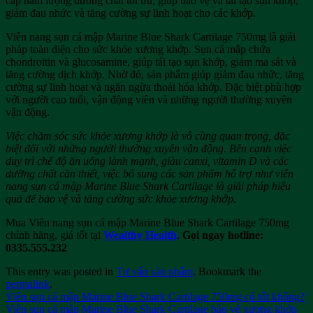
cấp hàm lượng dưỡng chất tối ưu, giúp bảo vệ và tái tạo sụn khớp,
giảm đau nhức và tăng cường sự linh hoạt cho các khớp.
Viên nang sụn cá mập Marine Blue Shark Cartilage 750mg là giải
pháp toàn diện cho sức khỏe xương khớp. Sụn cá mập chứa
chondroitin và glucosamine, giúp tái tạo sụn khớp, giảm ma sát và
tăng cường dịch khớp. Nhờ đó, sản phẩm giúp giảm đau nhức, tăng
cường sự linh hoạt và ngăn ngừa thoái hóa khớp. Đặc biệt phù hợp
với người cao tuổi, vận động viên và những người thường xuyên
vận động.
Việc chăm sóc sức khỏe xương khớp là vô cùng quan trọng, đặc
biệt đối với những người thường xuyên vận động. Bên cạnh việc
duy trì chế độ ăn uống lành mạnh, giàu canxi, vitamin D và các
dưỡng chất cần thiết, việc bổ sung các sản phẩm hỗ trợ như viên
nang sụn cá mập Marine Blue Shark Cartilage là giải pháp hiệu
quả để bảo vệ và tăng cường sức khỏe xương khớp.
Mua
Viên nang sụn cá mập Marine Blue Shark Cartilage 750mg
chính hãng, giá tốt tại
Wealthy Health
.
Gọi ngay hotline:
0335.555.232
This entry was posted in
Tư vấn sản phẩm
. Bookmark the
permalink
.
Viên sụn cá mập Marine Blue Shark Cartilage 750mg có tốt không?
Viên sụn cá mập Marine Blue Shark Cartilage bảo vệ xương khớp