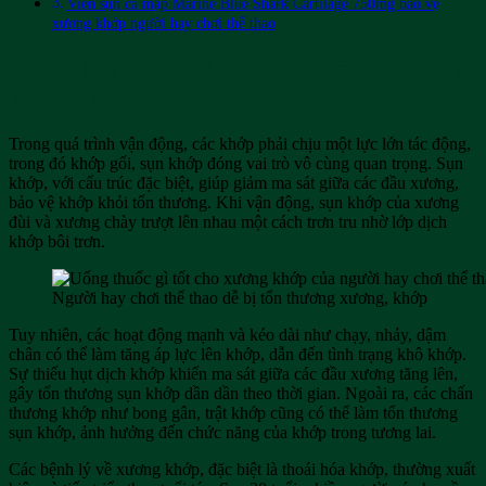
Viên sụn cá mập Marine Blue Shark Cartilage 750mg bảo vệ
xương khớp người hay chơi thể thao
Người hay chơi thể thao dễ bị tổn thương về
xương, khớp
Trong quá trình vận động, các khớp phải chịu một lực lớn tác động,
trong đó khớp gối, sụn khớp đóng vai trò vô cùng quan trọng. Sụn
khớp, với cấu trúc đặc biệt, giúp giảm ma sát giữa các đầu xương,
bảo vệ khớp khỏi tổn thương. Khi vận động, sụn khớp của xương
đùi và xương chày trượt lên nhau một cách trơn tru nhờ lớp dịch
khớp bôi trơn.
Người hay chơi thể thao dễ bị tổn thương xương, khớp
Tuy nhiên, các hoạt động mạnh và kéo dài như chạy, nhảy, dậm
chân có thể làm tăng áp lực lên khớp, dẫn đến tình trạng khô khớp.
Sự thiếu hụt dịch khớp khiến ma sát giữa các đầu xương tăng lên,
gây tổn thương sụn khớp dần dần theo thời gian. Ngoài ra, các chấn
thương khớp như bong gân, trật khớp cũng có thể làm tổn thương
sụn khớp, ảnh hưởng đến chức năng của khớp trong tương lai.
Các bệnh lý về xương khớp, đặc biệt là thoái hóa khớp, thường xuất