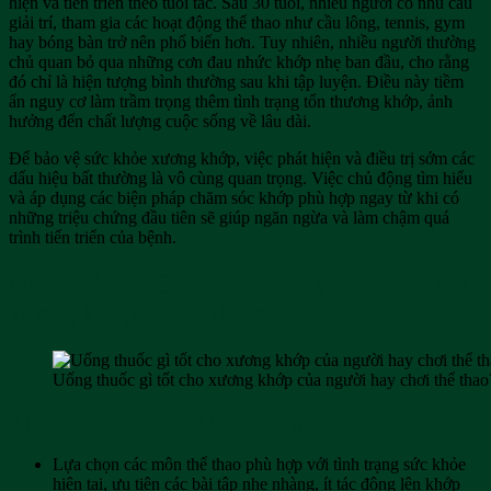
hiện và tiến triển theo tuổi tác. Sau 30 tuổi, nhiều người có nhu cầu
giải trí, tham gia các hoạt động thể thao như cầu lông, tennis, gym
hay bóng bàn trở nên phổ biến hơn. Tuy nhiên, nhiều người thường
chủ quan bỏ qua những cơn đau nhức khớp nhẹ ban đầu, cho rằng
đó chỉ là hiện tượng bình thường sau khi tập luyện. Điều này tiềm
ẩn nguy cơ làm trầm trọng thêm tình trạng tổn thương khớp, ảnh
hưởng đến chất lượng cuộc sống về lâu dài.
Để bảo vệ sức khỏe xương khớp, việc phát hiện và điều trị sớm các
dấu hiệu bất thường là vô cùng quan trọng. Việc chủ động tìm hiểu
và áp dụng các biện pháp chăm sóc khớp phù hợp ngay từ khi có
những triệu chứng đầu tiên sẽ giúp ngăn ngừa và làm chậm quá
trình tiến triển của bệnh.
Người chơi thể thao cần lưu ý những gì khi
xương khớp bị tổn thương
Uống thuốc gì tốt cho xương khớp của người hay chơi thể thao
* Điều chỉnh cường độ tập luyện phù hợp:
Lựa chọn các môn thể thao phù hợp với tình trạng sức khỏe
hiện tại, ưu tiên các bài tập nhẹ nhàng, ít tác động lên khớp