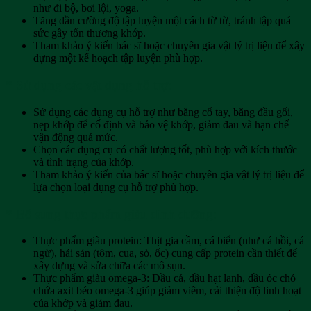
như đi bộ, bơi lội, yoga.
Tăng dần cường độ tập luyện một cách từ từ, tránh tập quá
sức gây tổn thương khớp.
Tham khảo ý kiến bác sĩ hoặc chuyên gia vật lý trị liệu để xây
dựng một kế hoạch tập luyện phù hợp.
* Sử dụng các vật dụng hỗ trợ:
Sử dụng các dụng cụ hỗ trợ như băng cổ tay, băng đầu gối,
nẹp khớp để cố định và bảo vệ khớp, giảm đau và hạn chế
vận động quá mức.
Chọn các dụng cụ có chất lượng tốt, phù hợp với kích thước
và tình trạng của khớp.
Tham khảo ý kiến của bác sĩ hoặc chuyên gia vật lý trị liệu để
lựa chọn loại dụng cụ hỗ trợ phù hợp.
* Bổ sung thực phẩm giàu dinh dưỡng:
Thực phẩm giàu protein: Thịt gia cầm, cá biển (như cá hồi, cá
ngừ), hải sản (tôm, cua, sò, ốc) cung cấp protein cần thiết để
xây dựng và sửa chữa các mô sụn.
Thực phẩm giàu omega-3: Dầu cá, dầu hạt lanh, dầu óc chó
chứa axit béo omega-3 giúp giảm viêm, cải thiện độ linh hoạt
của khớp và giảm đau.