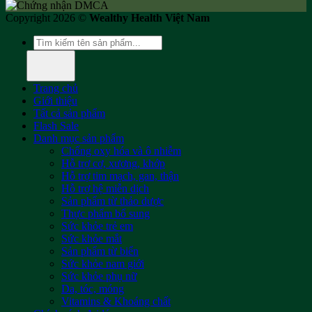
Copyright 2026 ©
Wealthy Health Việt Nam
Tìm
kiếm:
Trang chủ
Giới thiệu
Tất cả sản phẩm
Flash Sale
Danh mục sản phẩm
Chống oxy hóa và ô nhiễm
Hỗ trợ cơ, xương, khớp
Hỗ trợ tim mạch, gan, thận
Hỗ trợ hệ miễn dịch
Sản phẩm từ thảo dược
Thực phẩm bổ sung
Sức khỏe trẻ em
Sức khỏe mắt
Sản phẩm từ biển
Sức khỏe nam giới
Sức khỏe phụ nữ
Da, tóc, móng
Vitamins & Khoáng chất