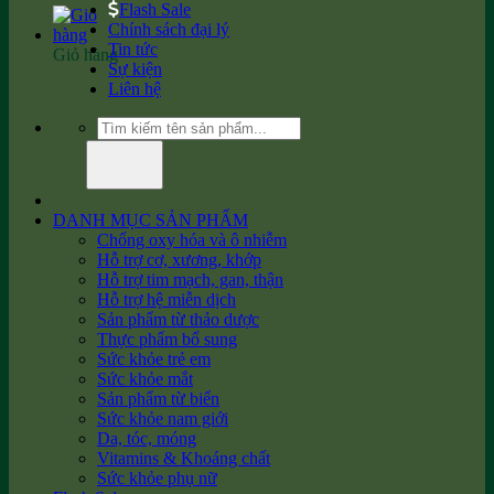
Flash Sale
Chính sách đại lý
Tin tức
Giỏ hàng
Sự kiện
Liên hệ
Tìm
kiếm:
DANH MỤC SẢN PHẨM
Chống oxy hóa và ô nhiễm
Hỗ trợ cơ, xương, khớp
Hỗ trợ tim mạch, gan, thận
Hỗ trợ hệ miễn dịch
Sản phẩm từ thảo dược
Thực phẩm bổ sung
Sức khỏe trẻ em
Sức khỏe mắt
Sản phẩm từ biển
Sức khỏe nam giới
Da, tóc, móng
Vitamins & Khoáng chất
Sức khỏe phụ nữ