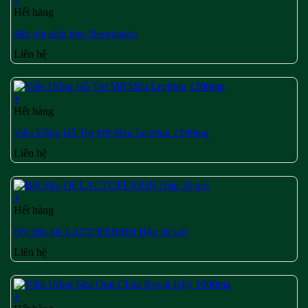
Hết hàng
Sữa bột tách béo Sleepinskin
Liên hệ
+
Hết hàng
Viên Uống Hỗ Trợ Mỡ Máu Lecithin 1200mg
Liên hệ
+
Hết hàng
Bột Sữa Dê LACTOFERRIN Hộp 30 gói
Liên hệ
+