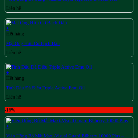
Liên hệ
+
Hết hàng
Mật Ong Hữu Cơ Bạch Đàn
Liên hệ
+
Hết hàng
Tinh Dầu Đà Điểu Triple Active Emu Oil
Liên hệ
-16%
+
Viên Uống Bổ Mắt Maxi-Visual Guard Bilberry 10000 Plus –