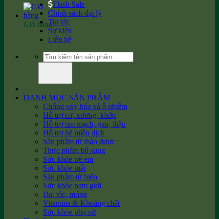
Flash Sale
Chính sách đại lý
Tin tức
Giỏ hàng
Sự kiện
Liên hệ
Tìm
kiếm:
DANH MỤC SẢN PHẨM
Chống oxy hóa và ô nhiễm
Hỗ trợ cơ, xương, khớp
Hỗ trợ tim mạch, gan, thận
Hỗ trợ hệ miễn dịch
Sản phẩm từ thảo dược
Thực phẩm bổ sung
Sức khỏe trẻ em
Sức khỏe mắt
Sản phẩm từ biển
Sức khỏe nam giới
Da, tóc, móng
Vitamins & Khoáng chất
Sức khỏe phụ nữ