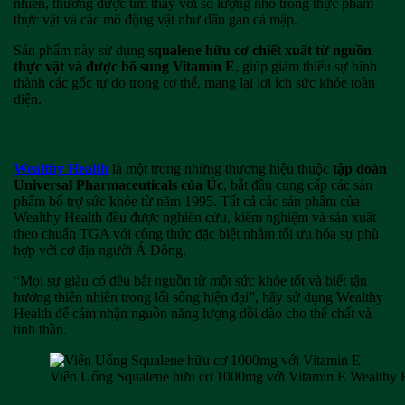
nhiên, thường được tìm thấy với số lượng nhỏ trong thực phẩm
thực vật và các mô động vật như dầu gan cá mập.
Sản phẩm này sử dụng
squalene hữu cơ chiết xuất từ nguồn
thực vật và được bổ sung Vitamin E
, giúp giảm thiểu sự hình
thành các gốc tự do trong cơ thể, mang lại lợi ích sức khỏe toàn
diện.
Giới thiệu nhãn hàng Wealthy Health
Wealthy Health
là một trong những thương hiệu thuộc
tập đoàn
Universal Pharmaceuticals của Úc
, bắt đầu cung cấp các sản
phẩm bổ trợ sức khỏe từ năm 1995. Tất cả các sản phẩm của
Wealthy Health đều được nghiên cứu, kiểm nghiệm và sản xuất
theo chuẩn TGA với công thức đặc biệt nhằm tối ưu hóa sự phù
hợp với cơ địa người Á Đông.
“Mọi sự giàu có đều bắt nguồn từ một sức khỏe tốt và biết tận
hưởng thiên nhiên trong lối sống hiện đại”, hãy sử dụng Wealthy
Health để cảm nhận nguồn năng lượng dồi dào cho thể chất và
tinh thần.
Viên Uống Squalene hữu cơ 1000mg với Vitamin E Wealthy 