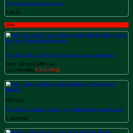
Viên uống bổ mắt Smart Junior
Liên hệ
-10%
+
Viên Uống Thải Độc Mỡ Nội Tạng Maxi Organ Fat Detox
Được xếp hạng
5.00
5 sao
Giá
Giá
1.215.000
₫
(4)
1.350.000
₫
gốc
hiện
là:
tại
1.350.000₫.
là:
1.215.000₫.
+
Hết hàng
Viên Uống Cân Bằng Đường Huyết Maxi Blood Sugar Balance
1.300.000
₫