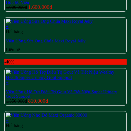
Hộp 60 Viên
Giá
Giá
1.600.000
₫
1.900.000
₫
gốc
hiện
là:
tại
1.900.000₫.
là:
+
1.600.000₫.
Hết hàng
Viên Uống Sữa Ong Chúa Maxi Royal Jelly
Liên hệ
-40%
+
Viên Uống Hỗ Trợ Điều Trị Gout Và Tiết Niệu Super Urinary
Gout Support
Giá
Giá
810.000
₫
1.350.000
₫
gốc
hiện
là:
tại
1.350.000₫.
là:
+
810.000₫.
Hết hàng