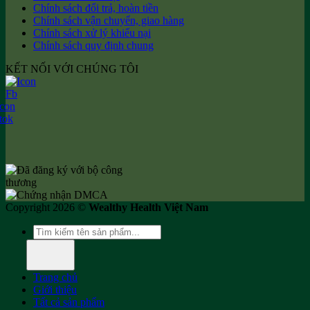
Chính sách đổi trả, hoàn tiền
Chính sách vận chuyển, giao hàng
Chính sách xử lý khiếu nại
Chính sách quy định chung
KẾT NỐI VỚI CHÚNG TÔI
Copyright 2026 ©
Wealthy Health Việt Nam
Tìm
kiếm:
Trang chủ
Giới thiệu
Tất cả sản phẩm