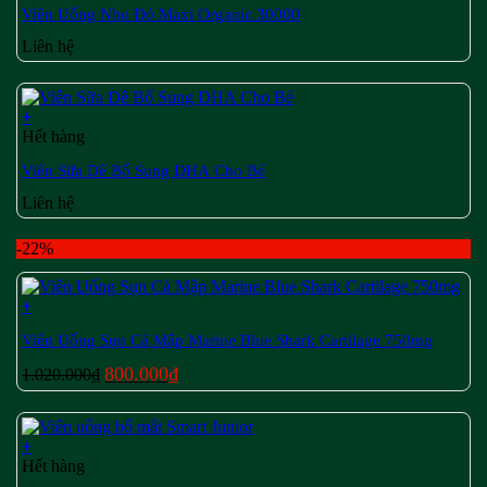
Viên Uống Nho Đỏ Maxi Organic 30000
Liên hệ
+
Hết hàng
Viên Sữa Dê Bổ Sung DHA Cho Bé
Liên hệ
-22%
+
Viên Uống Sụn Cá Mập Marine Blue Shark Cartilage 750mg
Giá
Giá
800.000
₫
1.020.000
₫
gốc
hiện
là:
tại
1.020.000₫.
là:
+
800.000₫.
Hết hàng