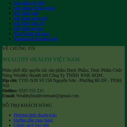
Sản phẩm từ biển
Sản phẩm từ thảo dược
Sức khỏe mắt
Sức khỏe nam giới
Sức khỏe phụ nữ
Sức khỏe trẻ em
Thực phẩm bổ sung
Vitamins & Khoáng chất
VỀ CHÚNG TÔI
WEALTHY HEALTH VIỆT NAM
Phân phối độc quyền các sản phẩm Dược Phẩm, Thực Phẩm Chức
Năng Wealthy Health bởi Công Ty TNHH XNK HQM.
Địa chỉ:
TT01-N20 Số 158 Nguyễn Sơn - Phường Bồ Đề - TP.Hà
Nội
Hotline:
0335 555 232
Email:
Wealthyhealthvietnam@gmail.com
HỖ TRỢ KHÁCH HÀNG
Phương thức thanh toán
Hướng dẫn mua hàng
Chính sách bảo mật