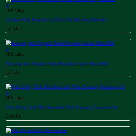
+
Hết hàng
Xịt Keo Ong Propolis Lá Ô Liu Và Mật Ong Manuka
Liên hệ
+
Hết hàng
Keo ong đen Organic Dark Propolis Liquid Maxi 600
Liên hệ
+
Hết hàng
Viên Uống Tinh Dầu Hoa Anh Thảo Evening Primrose Oil
Liên hệ
+