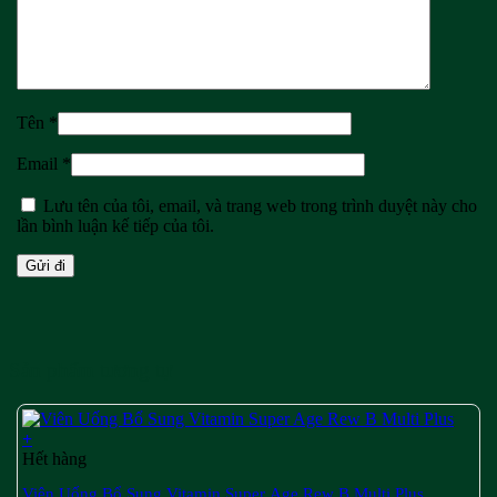
Tên
*
Email
*
Lưu tên của tôi, email, và trang web trong trình duyệt này cho
lần bình luận kế tiếp của tôi.
Sản phẩm tương tự
+
Hết hàng
Viên Uống Bổ Sung Vitamin Super Age Rew B Multi Plus