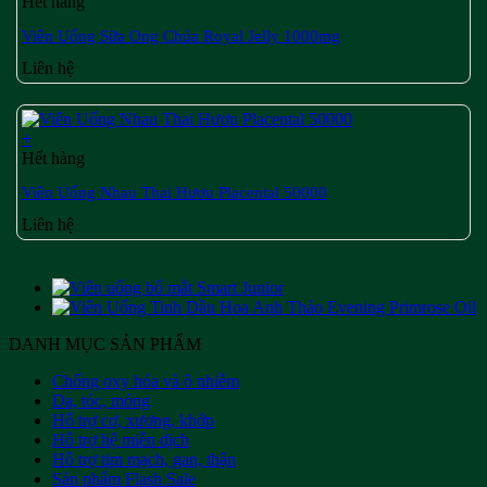
Hết hàng
Viên Uống Sữa Ong Chúa Royal Jelly 1000mg
Liên hệ
+
Hết hàng
Viên Uống Nhau Thai Hươu Placental 50000
Liên hệ
DANH MỤC SẢN PHẨM
Chống oxy hóa và ô nhiễm
Da, tóc, móng
Hỗ trợ cơ, xương, khớp
Hỗ trợ hệ miễn dịch
Hỗ trợ tim mạch, gan, thận
Sản phẩm Flash Sale