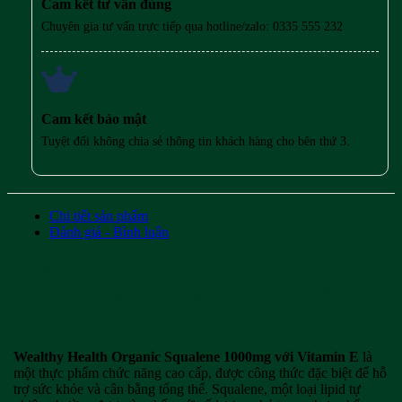
Cam kết tư vấn đúng
Chuyên gia tư vấn trực tiếp qua hotline/zalo: 0335 555 232
Cam kết bảo mật
Tuyệt đối không chia sẻ thông tin khách hàng cho bên thứ 3.
Chi tiết sản phẩm
Đánh giá - Bình luận
Giới thiệu sản phẩm viên uống Squalene
hữu cơ Wealthy Health 1000mg với
Vitamin E
Wealthy Health Organic Squalene 1000mg với Vitamin E
là
một thực phẩm chức năng cao cấp, được công thức đặc biệt để hỗ
trợ sức khỏe và cân bằng tổng thể. Squalene, một loại lipid tự