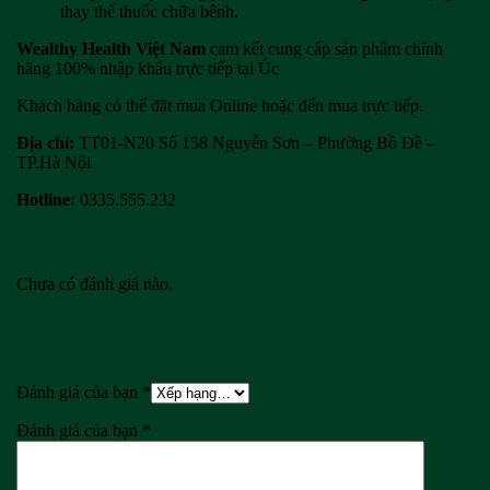
thay thế thuốc chữa bệnh.
Wealthy Health Việt Nam
cam kết cung cấp sản phẩm chính
hãng 100% nhập khẩu trực tiếp tại Úc
Khách hàng có thể đặt mua Online hoặc đến mua trực tiếp.
Địa chỉ:
TT01-N20 Số 158 Nguyễn Sơn – Phường Bồ Đề –
TP.Hà Nội
Hotline:
0335.555.232
Đánh giá
Chưa có đánh giá nào.
Hãy là người đầu tiên nhận xét “Viên Uống Squalene
hữu cơ 1000mg với Vitamin E”
Đánh giá của bạn
*
Đánh giá của bạn
*