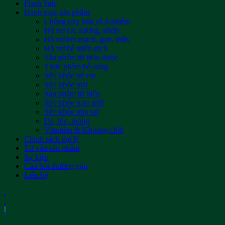
Flash Sale
Danh mục sản phẩm
Chống oxy hóa và ô nhiễm
Hỗ trợ cơ, xương, khớp
Hỗ trợ tim mạch, gan, thận
Hỗ trợ hệ miễn dịch
Sản phẩm từ thảo dược
Thực phẩm bổ sung
Sức khỏe trẻ em
Sức khỏe mắt
Sản phẩm từ biển
Sức khỏe nam giới
Sức khỏe phụ nữ
Da, tóc, móng
Vitamins & Khoáng chất
Chính sách đại lý
Tư vấn sản phẩm
Sự kiện
Câu hỏi thường gặp
Liên hệ
.
.
.