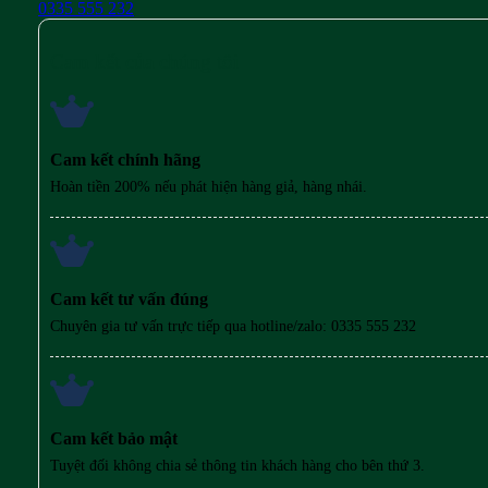
0335 555 232
Cam kết của chúng tôi
Cam kết chính hãng
Hoàn tiền 200% nếu phát hiện hàng giả, hàng nhái.
Cam kết tư vấn đúng
Chuyên gia tư vấn trực tiếp qua hotline/zalo: 0335 555 232
Cam kết bảo mật
Tuyệt đối không chia sẻ thông tin khách hàng cho bên thứ 3.