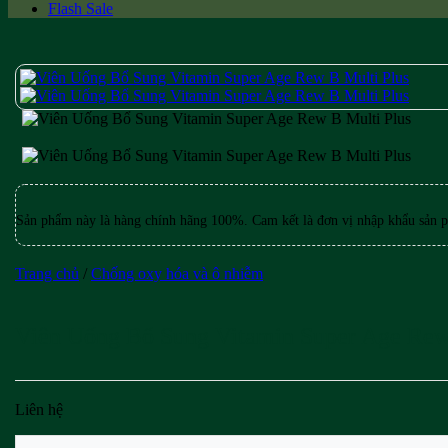
Flash Sale
Sản phẩm này là hàng chính hãng 100%. Cam kết là đơn vị nhập khẩu sản p
Trang chủ
/
Chống oxy hóa và ô nhiễm
Viên Uống Bổ Sung Vitamin Super Age Rew
Liên hệ