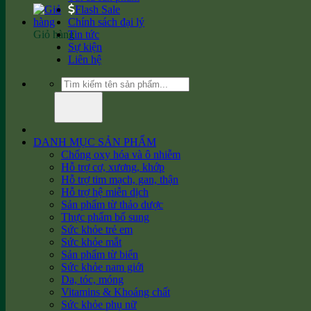
Flash Sale
Chính sách đại lý
Giỏ hàng
Tin tức
Sự kiện
Liên hệ
Tìm
kiếm:
DANH MỤC SẢN PHẨM
Chống oxy hóa và ô nhiễm
Hỗ trợ cơ, xương, khớp
Hỗ trợ tim mạch, gan, thận
Hỗ trợ hệ miễn dịch
Sản phẩm từ thảo dược
Thực phẩm bổ sung
Sức khỏe trẻ em
Sức khỏe mắt
Sản phẩm từ biển
Sức khỏe nam giới
Da, tóc, móng
Vitamins & Khoáng chất
Sức khỏe phụ nữ