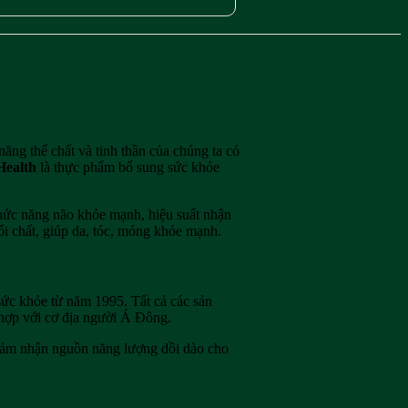
 Vitamin
năng thể chất và tinh thần của chúng ta có
Health
là thực phẩm bổ sung sức khỏe
hức năng não khỏe mạnh, hiệu suất nhận
đổi chất, giúp da, tóc, móng khỏe mạnh.
sức khỏe từ năm 1995. Tất cả các sản
 hợp với cơ địa người Á Đông.
ể cảm nhận nguồn năng lượng dồi dào cho