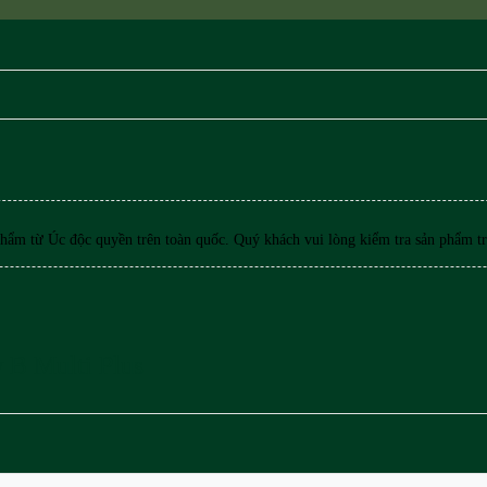
hẩm từ Úc độc quyền trên toàn quốc. Quý khách vui lòng kiểm tra sản phẩm tr
 B Multi Plus