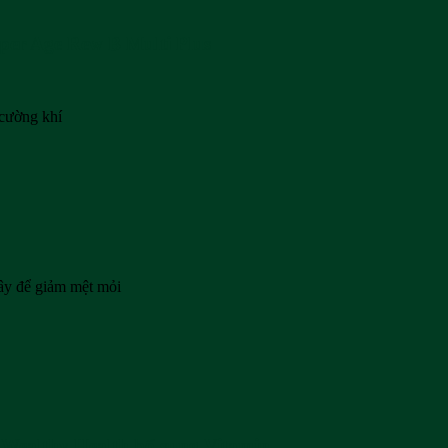
per Age Rew B Multi Plus
 cường khí
ây để giảm mệt mỏi
Wealthy Health bổ sung Vitamin