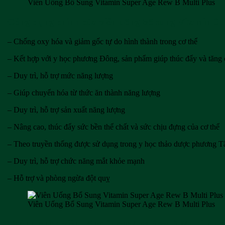
Viên Uống Bổ Sung Vitamin Super Age Rew B Multi Plus
Công dụng chính của viên uống bổ sung Vitamin Su
– Chống oxy hóa và giảm gốc tự do hình thành trong cơ thể
– Kết hợp với y học phương Đông, sản phẩm giúp thúc đẩy và tăng
– Duy trì, hỗ trợ mức năng lượng
– Giúp chuyển hóa từ thức ăn thành năng lượng
– Duy trì, hỗ trợ sản xuất năng lượng
– Nâng cao, thúc đẩy sức bền thể chất và sức chịu đựng của cơ thể
– Theo truyền thống được sử dụng trong y học thảo dược phương T
– Duy trì, hỗ trợ chức năng mắt khỏe mạnh
– Hỗ trợ và phòng ngừa đột quỵ
Viên Uống Bổ Sung Vitamin Super Age Rew B Multi Plus
Thành phần viên uống Super Age Rew B Multi Plus 