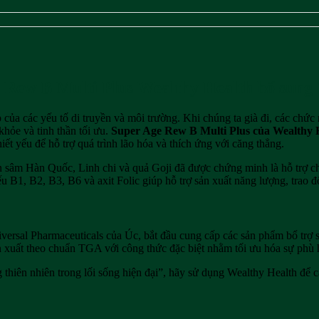
 Rew B Multi Plus Wealthy Health bổ sung
 của các yếu tố di truyền và môi trường. Khi chúng ta già đi, các chức 
khỏe và tinh thần tối ưu.
Super Age Rew B Multi Plus của Wealthy 
iết yếu để hỗ trợ quá trình lão hóa và thích ứng với căng thẳng.
n sâm Hàn Quốc, Linh chi và quả Goji đã được chứng minh là hỗ trợ c
ếu B1, B2, B3, B6 và axit Folic giúp hỗ trợ sản xuất năng lượng, trao 
versal Pharmaceuticals của Úc, bắt đầu cung cấp các sản phẩm bổ trợ 
 xuất theo chuẩn TGA với công thức đặc biệt nhằm tối ưu hóa sự phù
g thiên nhiên trong lối sống hiện đại”, hãy sử dụng Wealthy Health đ