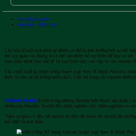
Chi tiết sản phẩm
Đánh giá - Bình luận
Giới thiệu sản phẩm Viên Uống Super Age
Lão hóa là một quá trình tự nhiên có thể bị ảnh hưởng bởi sự kết hợp
thể suy giảm và chúng ta có thể cần được hỗ trợ thêm để duy trì sức 
toàn diện được bào chế từ 14 loại thảo mộc cao cấp và các vitamin th
Các chiết xuất tự nhiên trong Super Age Rew B Multi Plus như nhâ
thức và bảo vệ hệ thống miễn dịch. Việc bổ sung các vitamin thiết y
Giới thiệu về Wealthy Health
Wealthy Health
là một trong những thương hiệu thuộc tập đoàn Uni
phẩm của Wealthy Health đều được nghiên cứu, kiểm nghiệm và sản
“Mọi sự giàu có đều bắt nguồn từ một sức khỏe tốt và biết tận hưởn
thể chất và tinh thần.