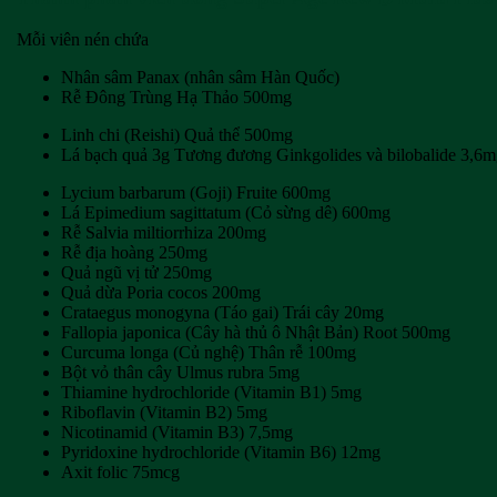
Mỗi viên nén chứa
Nhân sâm Panax (nhân sâm Hàn Quốc)
Rễ Đông Trùng Hạ Thảo 500mg
Linh chi (Reishi) Quả thể 500mg
Lá bạch quả 3g Tương đương Ginkgolides và bilobalide 3,6
Lycium barbarum (Goji) Fruite 600mg
Lá Epimedium sagittatum (Cỏ sừng dê) 600mg
Rễ Salvia miltiorrhiza 200mg
Rễ địa hoàng 250mg
Quả ngũ vị tử 250mg
Quả dừa Poria cocos 200mg
Crataegus monogyna (Táo gai) Trái cây 20mg
Fallopia japonica (Cây hà thủ ô Nhật Bản) Root 500mg
Curcuma longa (Củ nghệ) Thân rễ 100mg
Bột vỏ thân cây Ulmus rubra 5mg
Thiamine hydrochloride (Vitamin B1) 5mg
Riboflavin (Vitamin B2) 5mg
Nicotinamid (Vitamin B3) 7,5mg
Pyridoxine hydrochloride (Vitamin B6) 12mg
Axit folic 75mcg