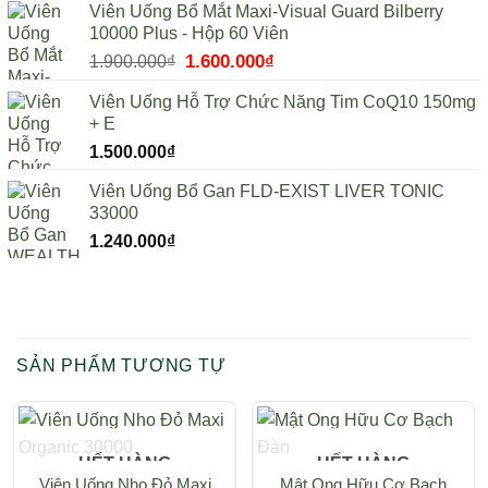
Viên Uống Bổ Mắt Maxi-Visual Guard Bilberry
10000 Plus - Hộp 60 Viên
Giá
1.600.000
₫
Giá
1.900.000
₫
gốc
hiện
Viên Uống Hỗ Trợ Chức Năng Tim CoQ10 150mg
là:
tại
+ E
1.900.000₫.
là:
1.500.000
₫
1.600.000₫.
Viên Uống Bổ Gan FLD-EXIST LIVER TONIC
33000
1.240.000
₫
SẢN PHẨM TƯƠNG TỰ
HẾT HÀNG
HẾT HÀNG
Viên Uống Nho Đỏ Maxi
Mật Ong Hữu Cơ Bạch