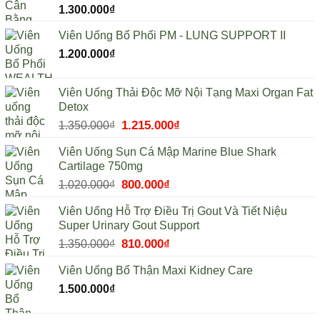
1.300.000
₫
Viên Uống Bổ Phổi PM - LUNG SUPPORT II
1.200.000
₫
Viên Uống Thải Độc Mỡ Nội Tạng Maxi Organ Fat
Detox
Giá
1.215.000
₫
Giá
1.350.000
₫
gốc
hiện
Viên Uống Sụn Cá Mập Marine Blue Shark
là:
tại
Cartilage 750mg
1.350.000₫.
là:
Giá
800.000
₫
Giá
1.020.000
₫
1.215.000₫.
gốc
hiện
Viên Uống Hỗ Trợ Điều Trị Gout Và Tiết Niệu
là:
tại
Super Urinary Gout Support
1.020.000₫.
là:
Giá
810.000
₫
Giá
1.350.000
₫
800.000₫.
gốc
hiện
Viên Uống Bổ Thận Maxi Kidney Care
là:
tại
1.350.000₫.
là:
1.500.000
₫
810.000₫.