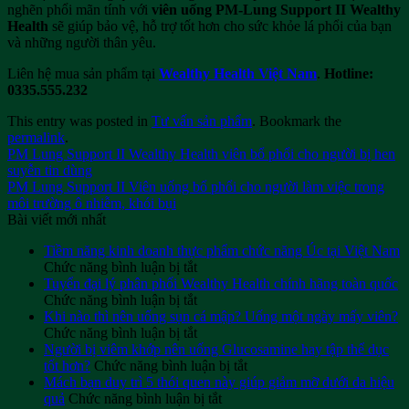
nghẽn phổi mãn tính với
viên uống PM-Lung Support II Wealthy
Health
sẽ giúp bảo vệ, hỗ trợ tốt hơn cho sức khỏe lá phổi của bạn
và những người thân yêu.
Liên hệ mua sản phẩm tại
Wealthy Health Việt Nam
.
Hotline:
0335.555.232
This entry was posted in
Tư vấn sản phẩm
. Bookmark the
permalink
.
PM Lung Support II Wealthy Health viên bổ phổi cho người bị hen
suyễn tin dùng
PM Lung Support II Viên uống bổ phổi cho người làm việc trong
môi trường ô nhiễm, khói bụi
Bài viết mới nhất
Tiềm năng kinh doanh thực phẩm chức năng Úc tại Việt Nam
ở
Chức năng bình luận bị tắt
Tiềm
Tuyển đại lý phân phối Wealthy Health chính hãng toàn quốc
năng
ở
Chức năng bình luận bị tắt
kinh
Tuyển
Khi nào thì nên uống sụn cá mập? Uống một ngày mấy viên?
doanh
đại
ở
Chức năng bình luận bị tắt
thực
lý
Khi
Người bị viêm khớp nên uống Glucosamine hay tập thể dục
phẩm
phân
nào
ở
tốt hơn?
Chức năng bình luận bị tắt
chức
phối
thì
Người
Mách bạn duy trì 5 thói quen này giúp giảm mỡ dưới da hiệu
năng
Wealthy
nên
ở
bị
quả
Chức năng bình luận bị tắt