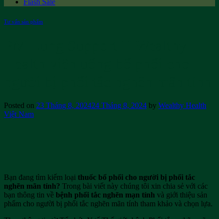
Flash Sale
Tư vấn sản phẩm
PM Lung Support II Wealthy
Health viên uống bổ phổi cho
người bị phổi tắc nghẽn mãn tính
Posted on
23 Tháng 8, 2024
24 Tháng 8, 2024
by
Wealthy Health
Việt Nam
Bạn đang tìm kiếm loại
thuốc bổ phổi cho người bị phổi tắc
nghẽn mãn tính?
Trong bài viết này chúng tôi xin chia sẻ với các
bạn thông tin về
bệnh phổi tắc nghẽn mạn tính
và giới thiệu sản
phẩm cho người bị phổi tắc nghẽn mãn tính tham khảo và chọn lựa.