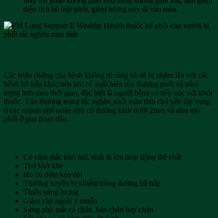
thay thế phần không gian nhỏ bằng không gian lớn, làm giảm
diện tích bề mặt phổi, giảm lượng oxy đi vào máu.
2. Các triệu chứng thường gặp
Các triệu chứng của bệnh không rõ ràng và dễ bị nhầm lẫn với các
bệnh hô hấp khác nên khi có xuất hiện tổn thương phổi và trầm
trọng hơn theo thời gian, đặc biệt là người bệnh có tiếp xúc với khói
thuốc. Tổn thương trong tắc nghẽn phổi mãn tính chủ yếu tập trung
ở các nhánh phế quản nhỏ có đường kính dưới 2mm và nhu mô
phổi ở giai đoạn đầu.
Các dấu hiệu ban đầu của bệnh có thể có:
Có cảm giác khó thở, nhất là khi hoạt động thể chất
Thở khò khè
Ho có đờm kéo dài
Thường xuyên bị nhiễm trùng đường hô hấp
Thiếu năng lượng
Giảm cân ngoài ý muốn
Sưng phù mắt cá chân, bàn chân hay chân