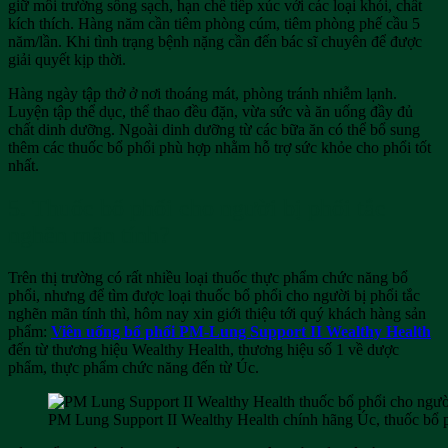
giữ môi trường sống sạch, hạn chế tiếp xúc với các loại khói, chất
kích thích. Hàng năm cần tiêm phòng cúm, tiêm phòng phế cầu 5
năm/lần. Khi tình trạng bệnh nặng cần đến bác sĩ chuyên để được
giải quyết kịp thời.
Hàng ngày tập thở ở nơi thoáng mát, phòng tránh nhiễm lạnh.
Luyện tập thể dục, thể thao đều đặn, vừa sức và ăn uống đầy đủ
chất dinh dưỡng. Ngoài dinh dưỡng từ các bữa ăn có thể bổ sung
thêm các thuốc bổ phổi phù hợp nhằm hỗ trợ sức khỏe cho phổi tốt
nhất.
5. Thuốc bổ phổi cho người bị phổi tắc
nghẽn mãn tính?
Trên thị trường có rất nhiều loại thuốc thực phẩm chức năng bổ
phổi, nhưng để tìm được loại thuốc bổ phổi cho người bị phổi tắc
nghẽn mãn tính thì, hôm nay xin giới thiệu tới quý khách hàng sản
phẩm:
Viên uống bổ phổi PM-Lung Support II Wealthy Health
đến từ thương hiệu Wealthy Health, thương hiệu số 1 về dược
phẩm, thực phẩm chức năng đến từ Úc.
PM Lung Support II Wealthy Health chính hãng Úc, thuốc bổ p