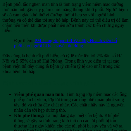
Bệnh phổi tắc nghẽn mãn tính là tình trạng viêm niêm mạc đường
thở mãn tính gây suy giảm chức năng thông khí ở phổi. Người bệnh
sẽ có cảm giác khó thở vì đường thở bị hẹp so với người bình
thường và có thể dẫn tới suy hô hấp. Bệnh này có thể điều trị để làm
chậm tiến triển khi được phát hiện sớm tránh các biến chứng nguy
hiểm.
Đọc thêm:
PM Lung Support II Wealthy Health viên bổ
phổi cho người bị hen suyễn tin dùng
Đây cũng là bệnh rất phổ biến, có tỷ lệ mắc lên tới 2% dân số Hà
Nội và 5,65% dân số Hải Phòng. Trong lĩnh vực điều trị tại các
bệnh viện thì đây cũng là bệnh lý chiếm tỷ lệ cao nhất trong các
khoa bệnh hô hấp.
Bệnh được chia thành 2 dạng chính gồm:
Viêm phế quản mãn tính:
Tình trạng lớp niêm mạc các ống
phế quản bị viêm, lớp lót trong các ống phế quản phổi sưng
tấy, đỏ và chứa đầy chất nhầy. Các chất nhầy này là nguyên
nhân dẫn tới hẹp đường thở.
Khí phế thũng:
Là một dạng đặc biệt của bệnh. Khí phế
thũng sẽ gây ra tình trạng khó thở do các túi phổi bị tổn
thương lâu ngày khiến cho các túi phổi bị suy yếu và vỡ ra,