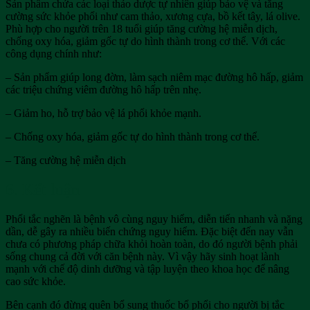
Sản phẩm chứa các loại thảo dược tự nhiên giúp bảo vệ và tăng
cường sức khỏe phổi như cam thảo, xương cựa, bồ kết tây, lá olive.
Phù hợp cho người trên 18 tuổi giúp tăng cường hệ miễn dịch,
chống oxy hóa, giảm gốc tự do hình thành trong cơ thể. Với các
công dụng chính như:
– Sản phẩm giúp long đờm, làm sạch niêm mạc đường hô hấp, giảm
các triệu chứng viêm đường hô hấp trên nhẹ.
– Giảm ho, hỗ trợ bảo vệ lá phổi khỏe mạnh.
– Chống oxy hóa, giảm gốc tự do hình thành trong cơ thể.
– Tăng cường hệ miễn dịch
6. Kết luận
Phổi tắc nghẽn là bệnh vô cùng nguy hiểm, diễn tiến nhanh và nặng
dần, dễ gây ra nhiều biến chứng nguy hiểm. Đặc biệt đến nay vẫn
chưa có phương pháp chữa khỏi hoàn toàn, do đó người bệnh phải
sống chung cả đời với căn bệnh này. Vì vậy hãy sinh hoạt lành
mạnh với chế độ dinh dưỡng và tập luyện theo khoa học để nâng
cao sức khỏe.
Bên cạnh đó đừng quên bổ sung thuốc bổ phổi cho người bị tắc