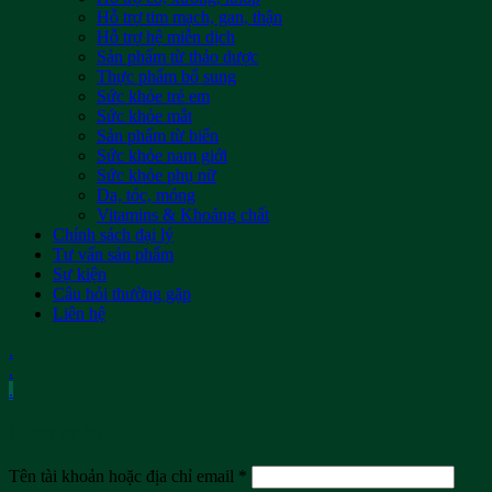
Hỗ trợ tim mạch, gan, thận
Hỗ trợ hệ miễn dịch
Sản phẩm từ thảo dược
Thực phẩm bổ sung
Sức khỏe trẻ em
Sức khỏe mắt
Sản phẩm từ biển
Sức khỏe nam giới
Sức khỏe phụ nữ
Da, tóc, móng
Vitamins & Khoáng chất
Chính sách đại lý
Tư vấn sản phẩm
Sự kiện
Câu hỏi thường gặp
Liên hệ
.
.
.
Đăng nhập
Tên tài khoản hoặc địa chỉ email
*