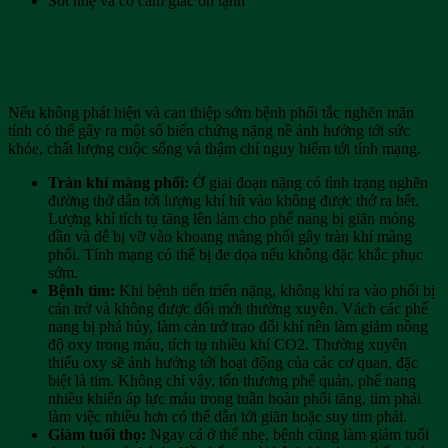
Sốt nhẹ và có cảm giác ớn lạnh
3. Các biến chứng thường gặp của bệnh
phổi tắc nghẽn mãn tính
Nếu không phát hiện và can thiệp sớm bệnh phổi tắc nghẽn mãn
tính có thể gây ra một số biến chứng nặng nề ảnh hưởng tới sức
khỏe, chất lượng cuộc sống và thậm chí nguy hiểm tới tính mạng.
Tràn khí màng phổi:
Ở giai đoạn nặng có tình trạng nghẽn
đường thở dẫn tới lượng khí hít vào không được thở ra hết.
Lượng khí tích tụ tăng lên làm cho phế nang bị giãn mỏng
dần và dễ bị vỡ vào khoang màng phổi gây tràn khí màng
phổi. Tính mạng có thể bị đe dọa nếu không đặc khắc phục
sớm.
Bệnh tim:
Khi bệnh tiến triển nặng, không khí ra vào phổi bị
cản trở và không được đổi mới thường xuyên. Vách các phế
nang bị phá hủy, làm cản trở trao đổi khí nên làm giảm nồng
độ oxy trong máu, tích tụ nhiều khí CO2. Thường xuyên
thiếu oxy sẽ ảnh hưởng tới hoạt động của các cơ quan, đặc
biệt là tim. Không chỉ vậy, tổn thương phế quản, phế nang
nhiều khiến áp lực máu trong tuần hoàn phổi tăng, tim phải
làm việc nhiều hơn có thể dẫn tới giãn hoặc suy tim phải.
Giảm tuổi thọ:
Ngay cả ở thể nhẹ, bệnh cũng làm giảm tuổi