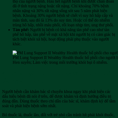
thọ của người bệnh. Hầu hết người bệnh khi được chẩn đoán
đã ở tình trạng nặng hoặc rất nặng. Chỉ khoảng 70% bệnh
nhân nặng và 30% rất nặng sống sót sau 5 năm phát hiện
bệnh. Khoảng 30% người bệnh sẽ chết vì suy hô hấp cấp và
mãn tính, sau đó là 13% do suy tim. Hoặc có thể do nhiễm
trùng hô hấp, nhồi máu phổi, rối loạn nhịp tim, ung thư phổi.
Tàn phế:
Người bị bệnh có khả năng tàn phế cao như tàn
phế hô hấp, tàn phế về mặt xã hội khi người bị có cảm giác bị
tách biệt khỏi xã hội, hoạt động phải phụ thuộc vào người
khác.
PM Lung Support II Wealthy Health thuốc bổ phổi cho người bị
Hen suyễn; Làm việc trong môi trường khói bụi ô nhiễm.
4. Lời khuyên dành cho người bị bệnh phổi
tắc nghẽn mãn tính
Người bệnh cần khám bác sĩ chuyên khoa ngay khi phát hiện các
dấu hiệu bệnh đã nói ở trên, để được khám và định hướng điều trị
đúng đắn. Dùng thuốc theo chỉ dẫn của bác sĩ, khám định kỳ để tầm
soát và phát hiện bệnh sớm nhất.
Bỏ thuốc lá, thuốc lào, đối với trẻ nhỏ cần tránh hít phải khói thuốc,