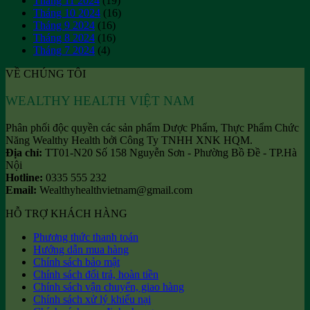
Tháng 11 2024
(19)
Tháng 10 2024
(16)
Tháng 9 2024
(16)
Tháng 8 2024
(16)
Tháng 7 2024
(4)
VỀ CHÚNG TÔI
WEALTHY HEALTH VIỆT NAM
Phân phối độc quyền các sản phẩm Dược Phẩm, Thực Phẩm Chức
Năng Wealthy Health bởi Công Ty TNHH XNK HQM.
Địa chỉ:
TT01-N20 Số 158 Nguyễn Sơn - Phường Bồ Đề - TP.Hà
Nội
Hotline:
0335 555 232
Email:
Wealthyhealthvietnam@gmail.com
HỖ TRỢ KHÁCH HÀNG
Phương thức thanh toán
Hướng dẫn mua hàng
Chính sách bảo mật
Chính sách đổi trả, hoàn tiền
Chính sách vận chuyển, giao hàng
Chính sách xử lý khiếu nại