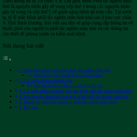
Theo thông tin từ Tổ chức Y tế Thế giới, bệnh Phổi tắc nghẽn mãn
tính là nguyên nhân gây tử vong xếp thứ 3 trong các nguyên nhân
gây tử vong và xếp thứ 5 về gánh nặng bệnh tật toàn cầu. Tại nước
ta, tỷ lệ mắc bệnh phổi tắc nghẽn mãn tính khá cao ở khu vực châu
Á Thái Bình Dương. Bài viết sau đây sẽ giúp cung cấp thông tin về
thuốc phổi cho người bị phổi tắc nghẽn mãn tính và các thông tin
cần thiết để phòng tránh và kiểm soát bệnh.
Nội dung bài viết
1. Giới thiệu chung về bệnh phổi tắc nghẽn mãn tính
Bệnh được chia thành 2 dạng chính gồm:
2. Các triệu chứng thường gặp
Các dấu hiệu ban đầu của bệnh có thể có:
3. Các biến chứng thường gặp của bệnh phổi tắc nghẽn mãn tính
4. Lời khuyên dành cho người bị bệnh phổi tắc nghẽn mãn tính
5. Thuốc bổ phổi cho người bị phổi tắc nghẽn mãn tính?
6. Kết luận
1. Giới thiệu chung về bệnh phổi tắc nghẽn
mãn tính