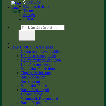
Flash Sale
Chính sách đại lý
Tin tức
Giỏ hàng
Sự kiện
Liên hệ
Tìm
kiếm:
DANH MỤC SẢN PHẨM
Chống oxy hóa và ô nhiễm
Hỗ trợ cơ, xương, khớp
Hỗ trợ tim mạch, gan, thận
Hỗ trợ hệ miễn dịch
Sản phẩm từ thảo dược
Thực phẩm bổ sung
Sức khỏe trẻ em
Sức khỏe mắt
Sản phẩm từ biển
Sức khỏe nam giới
Da, tóc, móng
Vitamins & Khoáng chất
Sức khỏe phụ nữ