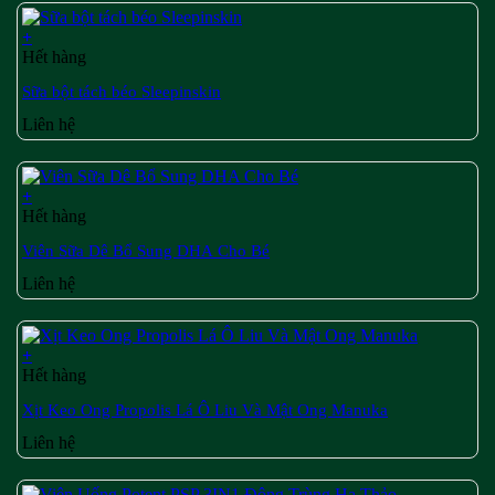
+
Hết hàng
Sữa bột tách béo Sleepinskin
Liên hệ
+
Hết hàng
Viên Sữa Dê Bổ Sung DHA Cho Bé
Liên hệ
+
Hết hàng
Xịt Keo Ong Propolis Lá Ô Liu Và Mật Ong Manuka
Liên hệ