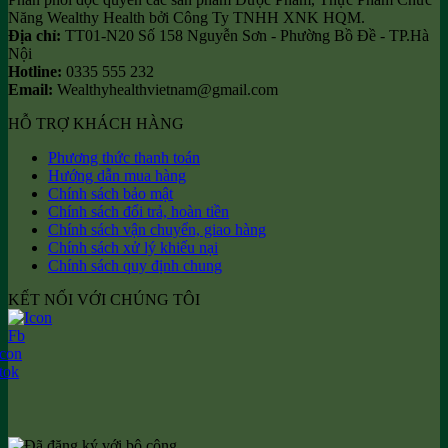
Năng Wealthy Health bởi Công Ty TNHH XNK HQM.
Địa chỉ:
TT01-N20 Số 158 Nguyễn Sơn - Phường Bồ Đề - TP.Hà
Nội
Hotline:
0335 555 232
Email:
Wealthyhealthvietnam@gmail.com
HỖ TRỢ KHÁCH HÀNG
Phương thức thanh toán
Hướng dẫn mua hàng
Chính sách bảo mật
Chính sách đổi trả, hoàn tiền
Chính sách vận chuyển, giao hàng
Chính sách xử lý khiếu nại
Chính sách quy định chung
KẾT NỐI VỚI CHÚNG TÔI