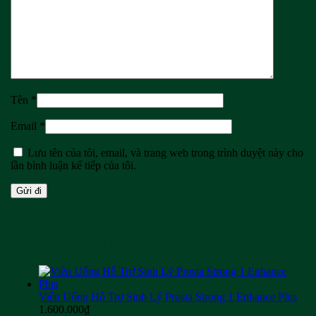
Tên
*
Email
*
Lưu tên của tôi, email, và trang web trong trình duyệt này cho
lần bình luận kế tiếp của tôi.
Khách hàng cũng thường mua cùng
Viên Uống Hỗ Trợ Sinh Lý Prosta Strong 1 Enhance Plus
1.600.000
₫