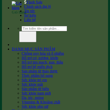
Flash Sale
Chính sách đại lý
Tin tức
Giỏ hàng
Sự kiện
Liên hệ
Tìm
kiếm:
DANH MỤC SẢN PHẨM
Chống oxy hóa và ô nhiễm
Hỗ trợ cơ, xương, khớp
Hỗ trợ tim mạch, gan, thận
Hỗ trợ hệ miễn dịch
Sản phẩm từ thảo dược
Thực phẩm bổ sung
Sức khỏe trẻ em
Sức khỏe mắt
Sản phẩm từ biển
Sức khỏe nam giới
Da, tóc, móng
Vitamins & Khoáng chất
Sức khỏe phụ nữ