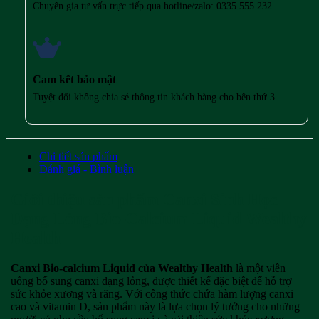
Chuyên gia tư vấn trực tiếp qua hotline/zalo: 0335 555 232
Cam kết bảo mật
Tuyệt đối không chia sẻ thông tin khách hàng cho bên thứ 3.
Chi tiết sản phẩm
Đánh giá - Bình luận
Giới thiệu sản phẩm Canxi Sinh Học
Dạng Lỏng Bio-Calcium Liquid Wealthy
Health
Canxi Bio-calcium Liquid của Wealthy Health
là một viên
uống bổ sung canxi dạng lỏng, được thiết kế đặc biệt để hỗ trợ
sức khỏe xương và răng. Với công thức chứa hàm lượng canxi
cao và vitamin D, sản phẩm này là lựa chọn lý tưởng cho những