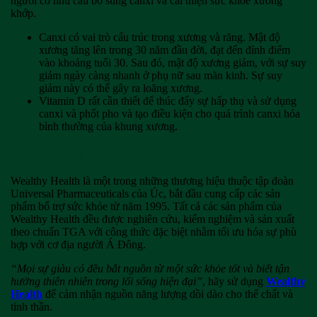
người có nhu cầu bổ sung canxi và cải thiện sức khỏe xương
khớp.
Canxi có vai trò cấu trúc trong xương và răng. Mật độ
xương tăng lên trong 30 năm đầu đời, đạt đến đỉnh điểm
vào khoảng tuổi 30. Sau đó, mật độ xương giảm, với sự suy
giảm ngày càng nhanh ở phụ nữ sau mãn kinh. Sự suy
giảm này có thể gây ra loãng xương.
Vitamin D rất cần thiết để thúc đẩy sự hấp thụ và sử dụng
canxi và phốt pho và tạo điều kiện cho quá trình canxi hóa
bình thường của khung xương.
Giới thiệu về Wealthy Health
Wealthy Health là một trong những thương hiệu thuộc tập đoàn
Universal Pharmaceuticals của Úc, bắt đầu cung cấp các sản
phẩm bổ trợ sức khỏe từ năm 1995. Tất cả các sản phẩm của
Wealthy Health đều được nghiên cứu, kiểm nghiệm và sản xuất
theo chuẩn TGA với công thức đặc biệt nhằm tối ưu hóa sự phù
hợp với cơ địa người Á Đông.
“Mọi sự giàu có đều bắt nguồn từ một sức khỏe tốt và biết tận
hưởng thiên nhiên trong lối sống hiện đại”
, hãy sử dụng
Wealthy
Health
để cảm nhận nguồn năng lượng dồi dào cho thể chất và
tinh thần.