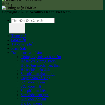
Copyright 2026 ©
Wealthy Health Việt Nam
Tìm
kiếm:
Trang chủ
Giới thiệu
Tất cả sản phẩm
Flash Sale
Danh mục sản phẩm
Chống oxy hóa và ô nhiễm
Hỗ trợ cơ, xương, khớp
Hỗ trợ tim mạch, gan, thận
Hỗ trợ hệ miễn dịch
Sản phẩm từ thảo dược
Thực phẩm bổ sung
Sức khỏe trẻ em
Sức khỏe mắt
Sản phẩm từ biển
Sức khỏe nam giới
Sức khỏe phụ nữ
Da, tóc, móng