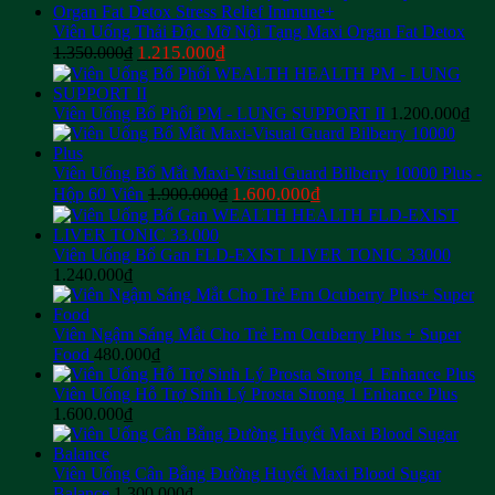
Viên Uống Thải Độc Mỡ Nội Tạng Maxi Organ Fat Detox
Giá
Giá
1.215.000
₫
1.350.000
₫
gốc
hiện
là:
tại
1.350.000₫.
là:
Viên Uống Bổ Phổi PM - LUNG SUPPORT II
1.200.000
₫
1.215.000₫.
Viên Uống Bổ Mắt Maxi-Visual Guard Bilberry 10000 Plus -
Giá
Giá
1.600.000
₫
Hộp 60 Viên
1.900.000
₫
gốc
hiện
là:
tại
1.900.000₫.
là:
Viên Uống Bổ Gan FLD-EXIST LIVER TONIC 33000
1.600.000₫.
1.240.000
₫
Viên Ngậm Sáng Mắt Cho Trẻ Em Ocuberry Plus + Super
Food
480.000
₫
Viên Uống Hỗ Trợ Sinh Lý Prosta Strong 1 Enhance Plus
1.600.000
₫
Viên Uống Cân Bằng Đường Huyết Maxi Blood Sugar
Balance
1.300.000
₫