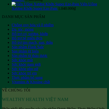
Viên Uống
Xương Khớp Super Eze-Pain
1.040.000
₫
DANH MỤC SẢN PHẨM
Chống oxy hóa và ô nhiễm
Da, tóc, móng
Hỗ trợ cơ, xương, khớp
Hỗ trợ hệ miễn dịch
Hỗ trợ tim mạch, gan, thận
Sản phẩm Flash Sale
Sản phẩm từ biển
Sản phẩm từ thảo dược
Sức khỏe mắt
Sức khỏe nam giới
Sức khỏe phụ nữ
Sức khỏe trẻ em
Thực phẩm bổ sung
Vitamins & Khoáng chất
VỀ CHÚNG TÔI
WEALTHY HEALTH VIỆT NAM
Phân phối độc quyền các sản phẩm Dược Phẩm, Thực Phẩm Chức