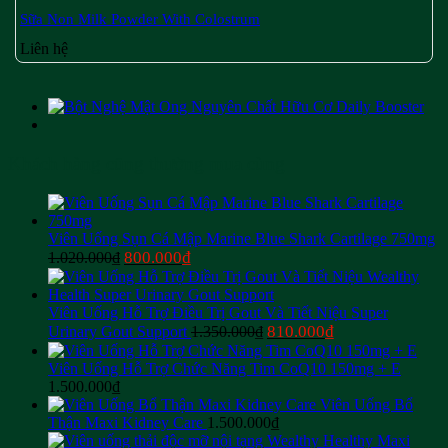
Sữa Non Milk Powder With Colostrum
Liên hệ
Khách hàng cũng thường mua cùng
Viên Uống Sụn Cá Mập Marine Blue Shark Cartilage 750mg
Giá
Giá
800.000
₫
1.020.000
₫
gốc
hiện
là:
tại
1.020.000₫.
là:
Viên Uống Hỗ Trợ Điều Trị Gout Và Tiết Niệu Super
800.000₫.
Giá
Giá
810.000
₫
Urinary Gout Support
1.350.000
₫
gốc
hiện
là:
tại
Viên Uống Hỗ Trợ Chức Năng Tim CoQ10 150mg + E
1.350.000₫.
là:
1.500.000
₫
810.000₫.
Viên Uống Bổ
Thận Maxi Kidney Care
1.500.000
₫