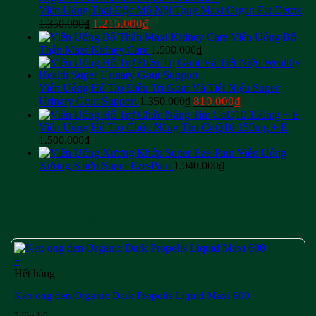
Viên Uống Thải Độc Mỡ Nội Tạng Maxi Organ Fat Detox
Giá
Giá
1.215.000
₫
1.350.000
₫
gốc
hiện
Viên Uống Bổ
là:
tại
Thận Maxi Kidney Care
1.500.000
₫
1.350.000₫.
là:
1.215.000₫.
Viên Uống Hỗ Trợ Điều Trị Gout Và Tiết Niệu Super
Giá
Giá
810.000
₫
Urinary Gout Support
1.350.000
₫
gốc
hiện
là:
tại
Viên Uống Hỗ Trợ Chức Năng Tim CoQ10 150mg + E
1.350.000₫.
là:
1.500.000
₫
810.000₫.
Viên Uống
Xương Khớp Super Eze-Pain
1.040.000
₫
Sản phẩm tương tự
+
Hết hàng
Keo ong đen Organic Dark Propolis Liquid Maxi 600