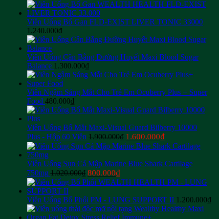
Viên Uống Bổ Gan FLD-EXIST LIVER TONIC 33000
1.240.000
₫
Viên Uống Cân Bằng Đường Huyết Maxi Blood Sugar
Balance
1.300.000
₫
Viên Ngậm Sáng Mắt Cho Trẻ Em Ocuberry Plus + Super
Food
480.000
₫
Viên Uống Bổ Mắt Maxi-Visual Guard Bilberry 10000
Giá
Giá
1.600.000
₫
Plus - Hộp 60 Viên
1.900.000
₫
gốc
hiện
là:
tại
1.900.000₫.
là:
Viên Uống Sụn Cá Mập Marine Blue Shark Cartilage
1.600.000₫.
Giá
Giá
800.000
₫
750mg
1.020.000
₫
gốc
hiện
là:
tại
1.020.000₫.
là:
Viên Uống Bổ Phổi PM - LUNG SUPPORT II
1.200.000
₫
800.000₫.