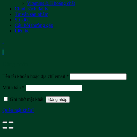
Vitamins & Khoáng chất
Chính sách đại lý
Tư vấn sản phẩm
Sự kiện
Câu hỏi thường gặp
Liên hệ
.
.
.
Đăng nhập
Tên tài khoản hoặc địa chỉ email
*
Mật khẩu
*
Ghi nhớ mật khẩu
Đăng nhập
Quên mật khẩu?