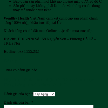
Bảo quản sản phẩm nơi khô ráo thoáng mát, dưới 30 độ C
Sản phẩm này không phải là thuốc và không có tác dụng
thay thế thuốc chữa bệnh
Wealthy Health Việt Nam
cam kết cung cấp sản phẩm chính
hãng 100% nhập khẩu trực tiếp tại Úc
Khách hàng có thể đặt mua Online hoặc đến mua trực tiếp.
Địa chỉ:
TT01-N20 Số 158 Nguyễn Sơn – Phường Bồ Đề –
TP.Hà Nội
Hotline:
0335.555.232
Đánh giá
Chưa có đánh giá nào.
Hãy là người đầu tiên nhận xét “Canxi Sinh Học
Dạng Lỏng Bio-Calcium Liquid”
Đánh giá của bạn
*
Đánh giá của bạn
*